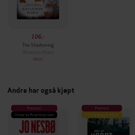
106,-
The Shadowing
Rhiannon Ward
EBOK
Andre har også kjøpt
Premium
Premium
Vinner av Rivertonprisen
Første gang på tilbud