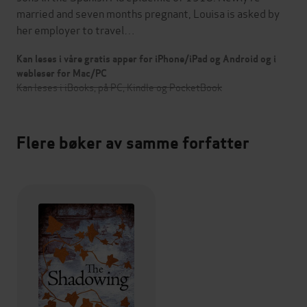
married and seven months pregnant, Louisa is asked by
her employer to travel…
Kan leses i våre gratis apper for iPhone/iPad og Android og i
webleser for Mac/PC
Kan leses i iBooks, på PC, Kindle og PocketBook
Flere bøker av samme forfatter