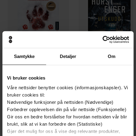
Samtykke
Detaljer
Om
199,-
349,-
Minnesota
Utskudd
Vi bruker cookies
Jo Nesbø
Jørn Lier Horst
EBOK
EBOK
Våre nettsider benytter cookies (informasjonskapsler). Vi
bruker cookies til:
Nødvendige funksjoner på nettsiden (Nødvendige)
Forbedrer opplevelsen din på vår nettside (Funksjonelle)
Gir oss en bedre forståelse for hvordan nettsiden vår blir
Rhiannon Ward
(forfatter)
Forfattere
brukt, slik at vi kan forbedre den (Statistiske)
Gjør det mulig for oss å vise deg relevante produkter,
Trapeze
Forlag