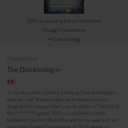
Få varsel ved ny bok av forfatteren
Legg til i ønskeliste
Gratis utdrag
Rhiannon Ward
The Quickening
59,-
'If you like gothic mystery, buckle up! This atmospheric
read has it all' Woman magazine'An historical novel
dripping with menace'Shari Lapena, author of The End of
Her***********England, 1925. Louisa Drew lost her
husband in the First World War and her six-year-old twin
sons in the Spanish Flu epidemic of 1918. Newly re-