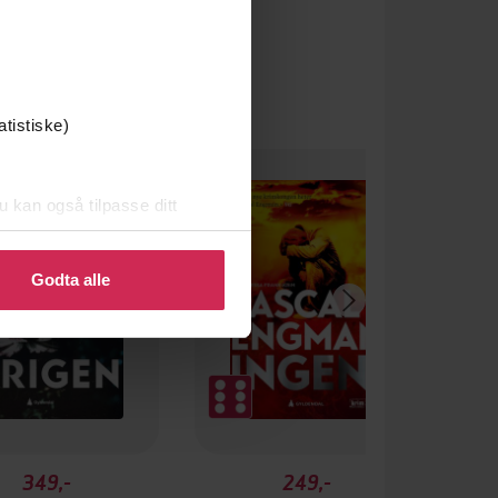
atistiske)
u kan også tilpasse ditt
 eller endre ditt samtykke.
Godta alle
349,-
249,-