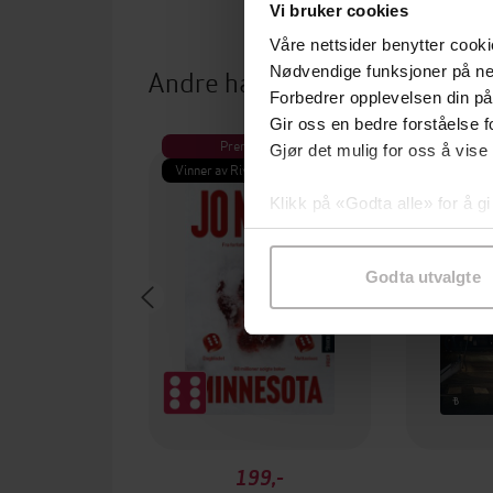
Vi bruker cookies
Våre nettsider benytter cooki
Andre har også kjøpt
Nødvendige funksjoner på ne
Forbedrer opplevelsen din på
Gir oss en bedre forståelse fo
Premium
Pre
Gjør det mulig for oss å vise
Vinner av Rivertonprisen
Første gan
Klikk på «Godta alle» for å gi
samtykke til spesifikke formå
Godta utvalgte
199,-