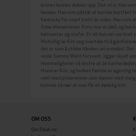
broren hennes dukker opp. Det vil si: Han som
hennes. Han som påstår at hun ble bortført f
Kentucky for snart tretti år siden. Han som al
finne lillesøsteren. Kims mor er død, og hun
halvsøster og stefar. Er alt hun vet om livet 
Motvillig lar Kim seg overtale til å gjenfore
det er som å stikke hånden i et ormebol. De
vesle Sammy Went forsvant, ligger skjult und
Hemmeligheter så dystre at de kan ha dødelig
Hvem er Kim, og hvilken familie er egentlig h
sekt med pinsevenner som danser med slanger
OM OSS
Om Ebok.no
K