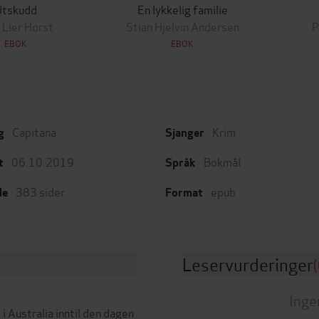
Utskudd
En lykkelig familie
 Lier Horst
Stian Hjelvin Andersen
P
EBOK
EBOK
Capitana
Krim
g
Sjanger
06.10.2019
Bokmål
t
Språk
383
sider
epub
de
Format
Leservurderinger
(
Inge
 i Australia inntil den dagen