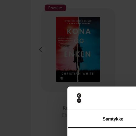
Premium
149,-
Kona og enken
Christian White
Samtykke
EBOK