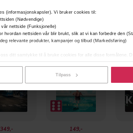
es (informasjonskapsler). Vi bruker cookies til:
ttsiden (Nødvendige)
 vår nettside (Funksjonelle)
r hvordan nettsiden vår blir brukt, slik at vi kan forbedre den (St
mium
Premium
 deg relevante produkter, kampanjer og tilbud (Markedsføring)
g på tilbud
 oss ditt samtykke til å bruke cookies for alle disse formålene. D
l ved å klikke på «Tilpass». Du kan når som helst trekke tilbake
Tilpass
349,-
149,-