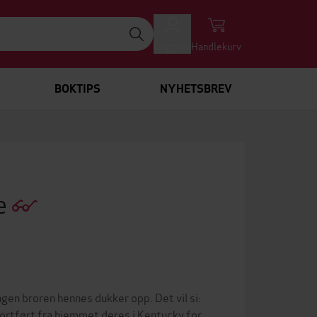
Logg inn
Handlekurv
BOKTIPS
NYHETSBREV
te
dagen broren hennes dukker opp. Det vil si:
bortført fra hjemmet deres i Kentucky for