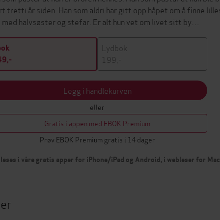
rt tretti år siden. Han som aldri har gitt opp håpet om å finne lil
 med halvsøster og stefar. Er alt hun vet om livet sitt by…
Lydbok
bok
199,-
9,-
Legg i handlekurven
eller
Gratis i appen med EBOK Premium
Prøv EBOK Premium gratis i 14 dager
leses i våre gratis apper for iPhone/iPad og Android, i webleser for Ma
ter