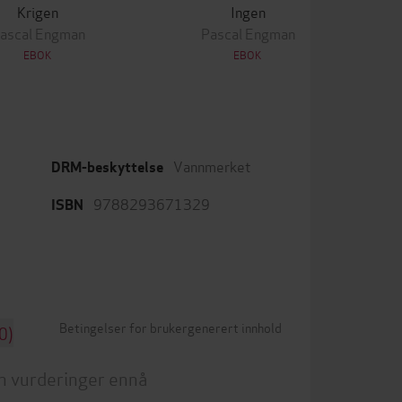
Krigen
Ingen
ascal Engman
Pascal Engman
EBOK
EBOK
Vannmerket
DRM-beskyttelse
9788293671329
ISBN
Betingelser for brukergenerert innhold
0)
n vurderinger ennå