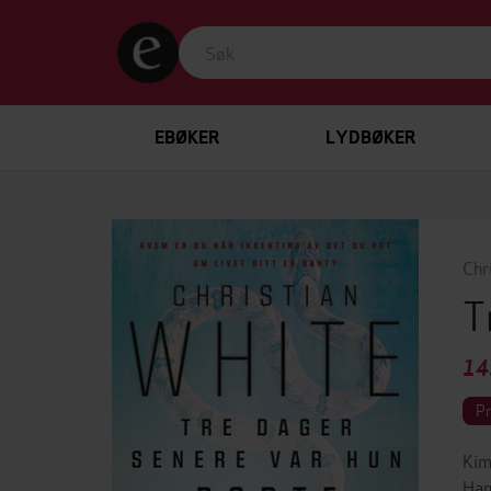
EBØKER
LYDBØKER
Chr
T
14
P
Kim
Han