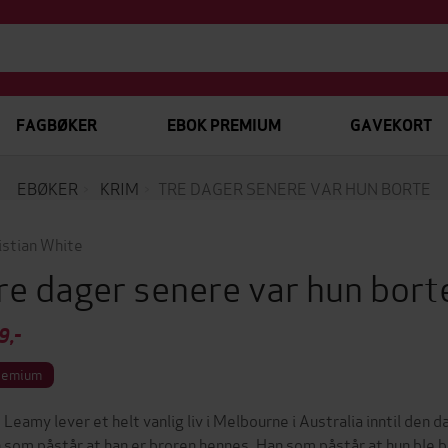
FAGBØKER
EBOK PREMIUM
GAVEKORT
EBØKER
KRIM
TRE DAGER SENERE VAR HUN BORTE
istian White
re dager senere var hun bor
9,-
remium
 Leamy lever et helt vanlig liv i Melbourne i Australia inntil den 
 som påstår at han er broren hennes. Han som påstår at hun ble 