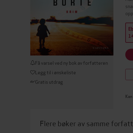
sna
opp
E
14
Få varsel ved ny bok av forfatteren
Legg til i ønskeliste
Gratis utdrag
Kan 
Flere bøker av samme forfat