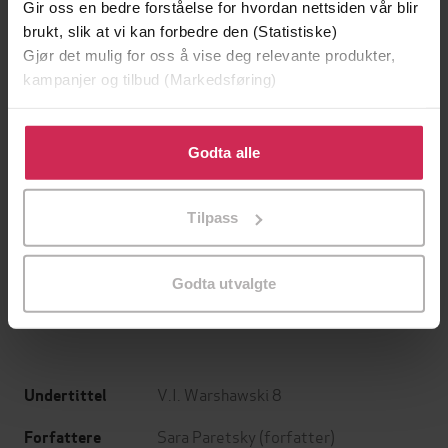
Gir oss en bedre forståelse for hvordan nettsiden vår blir
brukt, slik at vi kan forbedre den (Statistiske)
Gjør det mulig for oss å vise deg relevante produkter,
kampanjer og tilbud (Markedsføring)
Klikk på «Godta alle» for å gi oss ditt samtykke til å
bruke cookies for alle disse formålene. Du kan også
Godta alle
tilpasse ditt samtykke til spesifikke formål ved å klikke
på «Tilpass». Du kan når som helst trekke tilbake eller
199,-
349,-
Tilpass
endre ditt samtykke.
Minnesota
Utskudd
Jo Nesbø
Jørn Lier Horst
Godta utvalgte
EBOK
EBOK
V.I. Warshawski 8
Undertittel
Sara Paretsky
(forfatter)
Forfattere