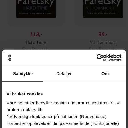
118,-
39,-
Hard Time
V.I. for Short
Sara Paretsky
Sara Paretsky
EBOK
EBOK
Samtykke
Detaljer
Om
Andre har også kjøpt
Vi bruker cookies
Premium
Premium
Våre nettsider benytter cookies (informasjonskapsler). Vi
Vinner av Rivertonprisen
Første gang på tilbud
bruker cookies til:
Nødvendige funksjoner på nettsiden (Nødvendige)
Forbedrer opplevelsen din på vår nettside (Funksjonelle)