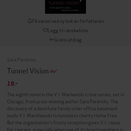
Få varsel ved ny bok av forfatteren
Legg til i ønskeliste
Gratis utdrag
Sara Paretsky
Tunnel Vision
19,-
The eighth novel in the V.I. Warhawski crime series, set in
Chicago, from prize-winning author Sara Paretsky. The
discovery of a destitute family in her office basement
leads V.I. Warshawski to homeless charity Home Free.
But the organisation's frosty reception gives V.I. cause
for concern, especially when one of its board members is