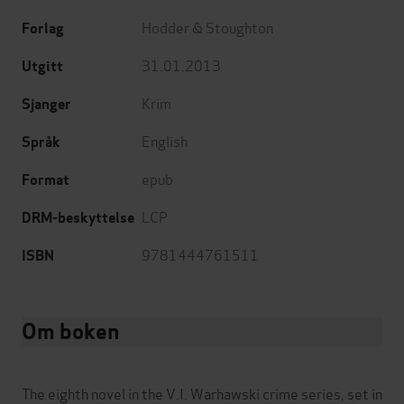
Hodder & Stoughton
Forlag
31.01.2013
Utgitt
Krim
Sjanger
English
Språk
epub
Format
LCP
DRM-beskyttelse
9781444761511
ISBN
Om boken
The eighth novel in the V.I. Warhawski crime series, set in