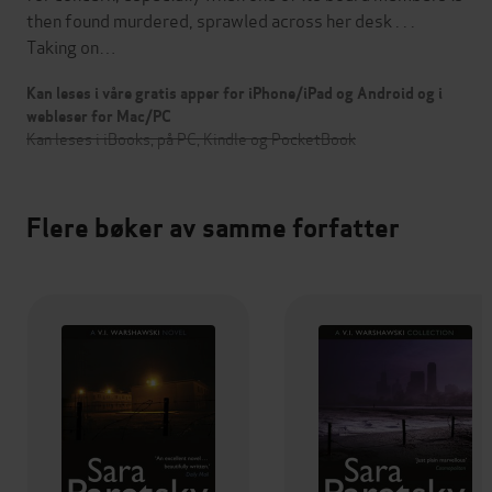
then found murdered, sprawled across her desk . . .
Taking on…
Kan leses i våre gratis apper for iPhone/iPad og Android og i
webleser for Mac/PC
Kan leses i iBooks, på PC, Kindle og PocketBook
Flere bøker av samme forfatter