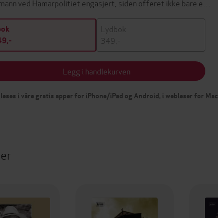
mann ved Hamarpolitiet engasjert, siden offeret ikke bare e…
Lydbok
bok
349,-
9,-
Legg i handlekurven
leses i våre gratis apper for iPhone/iPad og Android, i webleser for Ma
ter