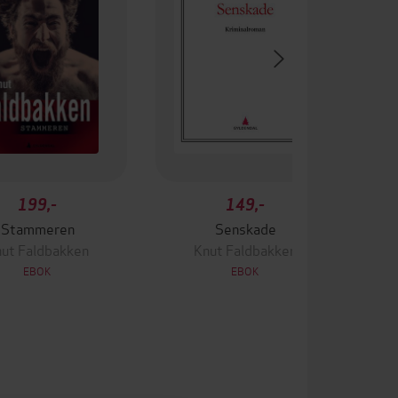
199,-
149,-
Stammeren
Senskade
ut Faldbakken
Knut Faldbakken
EBOK
EBOK