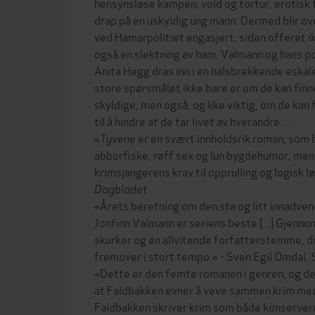
hensynsløse kampen; vold og tortur, erotisk 
drap på en uskyldig ung mann. Dermed blir o
ved Hamarpolitiet engasjert, siden offeret i
også en slektning av ham. Valmann og hans p
Anita Hegg dras inn i en halsbrekkende eskal
store spørsmålet ikke bare er om de kan finne
skyldige, men også, og like viktig, om de kan 
til å hindre at de tar livet av hverandre ...
«
Tyvene
er en svært innholdsrik roman, som 
abborfiske, røff sex og lun bygdehumor, men 
krimsjangerens krav til opprulling og logisk l
Dagbladet
«Årets beretning om den sta og litt innadv
Jonfinn Valmann er seriens beste [...] Gjennom
skurker og én allvitende forfatterstemme, dr
fremover i stort tempo.» - Sven Egil Omdal,
«Dette er den femte romanen i genren, og de
at Faldbakken evner å veve sammen krim med k
Faldbakken skriver krim som både konservere