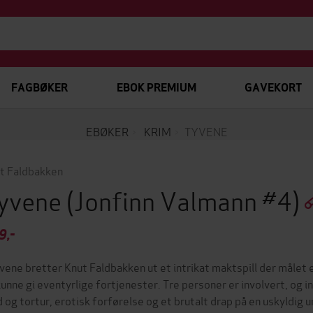
FAGBØKER
EBOK PREMIUM
GAVEKORT
EBØKER
KRIM
TYVENE
t Faldbakken
yvene
(Jonfinn Valmann #4)
9,-
yvene bretter Knut Faldbakken ut et intrikat maktspill der målet 
 kunne gi eventyrlige fortjenester. Tre personer er involvert, og
d og tortur, erotisk forførelse og et brutalt drap på en uskyldig