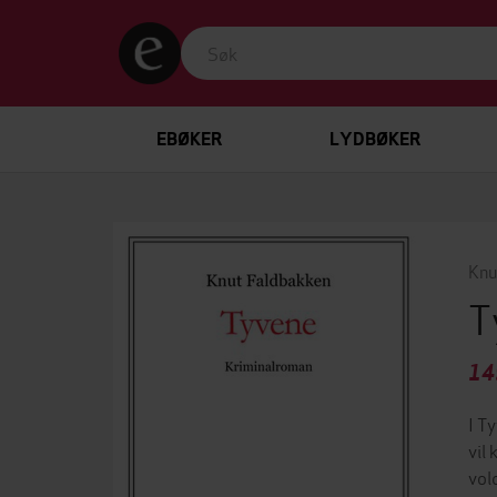
EBØKER
LYDBØKER
Knu
T
14
I T
vil
vol