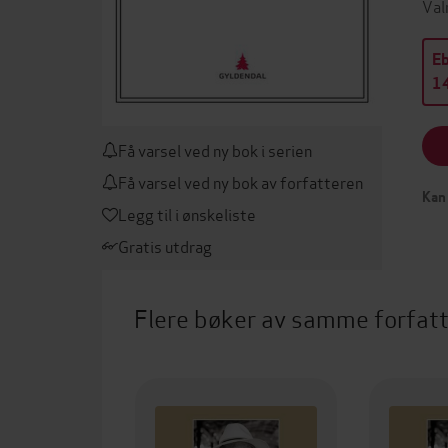
Val
E
14
Få varsel ved ny bok i serien
Få varsel ved ny bok av forfatteren
Kan 
Legg til i ønskeliste
Gratis utdrag
Flere bøker av samme forfat