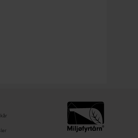
lkår
ler