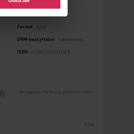
Godta alle
epub
Format
Vannmerket
DRM-beskyttelse
9788205401624
ISBN
Betingelser for brukergenerert innhold
1)
Lisa