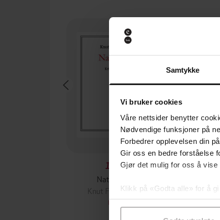
Samtykke
Vi bruker cookies
Våre nettsider benytter cooki
Nødvendige funksjoner på ne
Forbedrer opplevelsen din på
Gir oss en bedre forståelse fo
149,-
Gjør det mulig for oss å vise
Nattefrost
Klikk på «Godta alle» for å gi
Knut Faldbakken
Knut
samtykke til spesifikke formå
EBOK