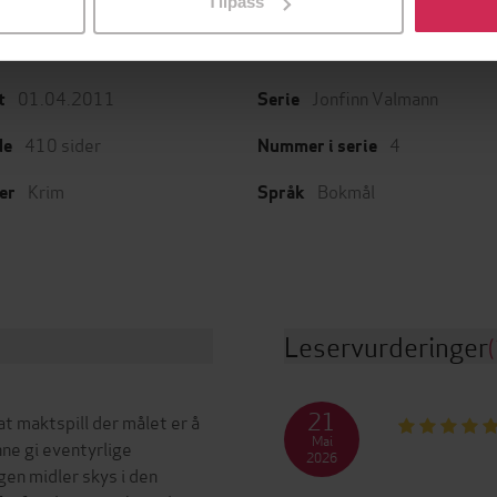
Tilpass
01.04.2011
Jonfinn Valmann
t
Serie
410
sider
4
de
Nummer i serie
Krim
Bokmål
er
Språk
Leservurderinger
(
21
at maktspill der målet er å
Mai
nne gi eventyrlige
2026
gen midler skys i den