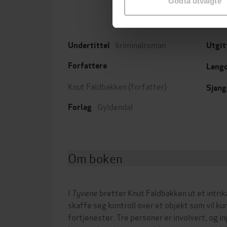
Godta utvalgte
kriminalroman
Undertittel
Utgit
Forfattere
Leng
Knut Faldbakken
(forfatter)
Sjang
Gyldendal
Forlag
Om boken
I
Tyvene
bretter Knut Faldbakken ut et intrik
skaffe seg kontroll over et objekt som vil ku
fortjenester. Tre personer er involvert, og in