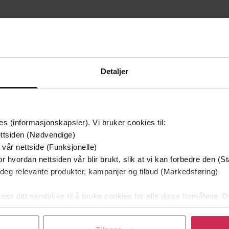
Detaljer
es (informasjonskapsler). Vi bruker cookies til:
ttsiden (Nødvendige)
 vår nettside (Funksjonelle)
r hvordan nettsiden vår blir brukt, slik at vi kan forbedre den (St
149,-
149,-
 deg relevante produkter, kampanjer og tilbud (Markedsføring)
Grensen
Turneren
 oss ditt samtykke til å bruke cookies for alle disse formålene. D
 Faldbakken
Knut Faldbakken
Kn
l ved å klikke på «Tilpass». Du kan når som helst trekke tilbake
EBOK
EBOK