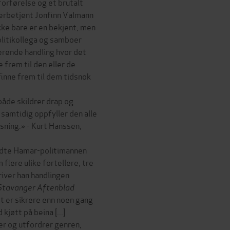
forførelse og et brutalt
verbetjent Jonfinn Valmann
kke bare er en bekjent, men
olitikollega og samboer
erende handling hvor det
 frem til den eller de
finne frem til dem tidsnok
både skildrer drap og
samtidig oppfyller den alle
øsning.» - Kurt Hanssen,
endte Hamar-politimannen
 flere ulike fortellere, tre
iver han handlingen
Stavanger Aftenblad
t er sikrere enn noen gang
jøtt på beina [...]
r og utfordrer genren,