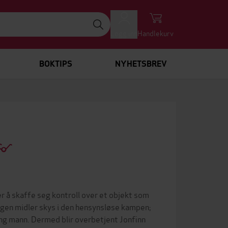
Logg inn
Handlekurv
BOKTIPS
NYHETSBREV
er å skaffe seg kontroll over et objekt som
 ingen midler skys i den hensynsløse kampen;
 ung mann. Dermed blir overbetjent Jonfinn