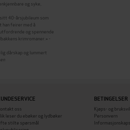
enkjennbare og syke,
sitt 40-årsjubileum som
t han feirer med å
 utfordrende og spennende
ldbakkens krimromaner.» -
kelig dårskap og lummert
sen
KUNDESERVICE
BETINGELSER
ontakt oss
Kjøps- og bruksvi
lik leser du ebøker og lydbøker
Personvern
fte stilte spørsmål
Informasjonskaps
elvpublisering