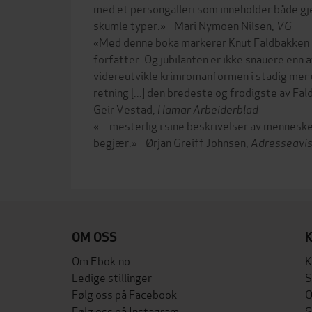
med et persongalleri som inneholder både gj
skumle typer.» - Mari Nymoen Nilsen,
VG
«Med denne boka markerer Knut Faldbakken 
forfatter. Og jubilanten er ikke snauere enn a
videreutvikle krimromanformen i stadig mer
retning [...] den bredeste og frodigste av Fa
Geir Vestad,
Hamar Arbeiderblad
«... mesterlig i sine beskrivelser av mennes
begjær.» - Ørjan Greiff Johnsen,
Adresseavi
OM OSS
Om Ebok.no
K
Ledige stillinger
S
Følg oss på Facebook
O
Følg oss på Instagram
S