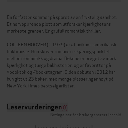
En forfatter kommer på sporet av en fryktelig sannhet.
Et nervepirrende plott som utforsker kjærlighetens
mørkeste grenser. En grufull romantisk thriller.
COLLEEN HOOVER (f. 1979) er et unikum i amerikansk
bokbransje. Hun skriver romaner i skjæringspunktet
mellom romantikk og drama. Bøkene er preget av mørk
kjærlighet og tunge bakhistorier, og er favoritter på
#booktok og #bookstagram. Siden debuten i 2012 har
hun gitt ut 23 bøker, med mange plasseringer høyt på
Leservurderinger
(0)
Betingelser for brukergenerert innhold
Ingen vurderinger ennå