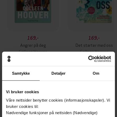
169,-
169,-
Angrer på deg
Det starter med oss
Colleen Hoover
Colleen Hoover
EBOK
EBOK
Samtykke
Detaljer
Om
Andre har også kjøpt
Vi bruker cookies
Premium
Premium
Våre nettsider benytter cookies (informasjonskapsler). Vi
Vinner av Rivertonprisen
Første gang på tilbud
bruker cookies til:
Nødvendige funksjoner på nettsiden (Nødvendige)