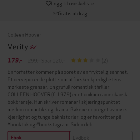
Legg til i ønskeliste
Gratis utdrag
Colleen Hoover
Verity
179,-
|
299,-
Spar 120,-
(2)
En forfatter kommer på sporet av en fryktelig sannhet.
Et nervepirrende plott som utforsker kjærlighetens
mørkeste grenser. En grufull romantisk thriller.
COLLEEN HOOVER (f. 1979) er et unikum i amerikansk
bokbransje. Hun skriver romaner i skjæringspunktet
mellom romantikk og drama. Bøkene er preget av mørk
kjærlighet og tunge bakhistorier, og er favoritter på
#booktok og #bookstagram. Siden deb…
Lydbok
Ebok