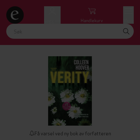
Logg inn
Handlekurv
Meny
Få varsel ved ny bok av forfatteren