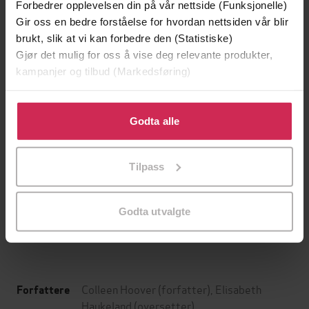
Forbedrer opplevelsen din på vår nettside (Funksjonelle)
Gir oss en bedre forståelse for hvordan nettsiden vår blir
brukt, slik at vi kan forbedre den (Statistiske)
Gjør det mulig for oss å vise deg relevante produkter,
kampanjer og tilbud (Markedsføring)
Klikk på «Godta alle» for å gi oss ditt samtykke til å
bruke cookies for alle disse formålene. Du kan også
Godta alle
tilpasse ditt samtykke til spesifikke formål ved å klikke
på «Tilpass». Du kan når som helst trekke tilbake eller
129,-
129,-
Tilpass
endre ditt samtykke.
Minnesota
Utskudd
Jo Nesbø
Jørn Lier Horst
Godta utvalgte
EBOK
EBOK
Colleen Hoover
(forfatter),
Elisabeth
Forfattere
Haukeland
(oversetter)