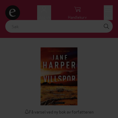
Logg inn
Handlekurv
Meny
Få varsel ved ny bok av forfatteren