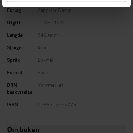
Cappelen Damm
Forlag
11.03.2020
Utgitt
349
sider
Lengde
Krim
Sjanger
Bokmål
Språk
epub
Format
Vannmerket
DRM-
beskyttelse
9788202662776
ISBN
Om boken