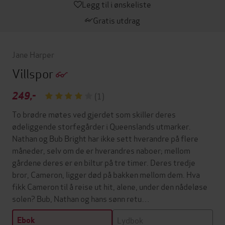
Legg til i ønskeliste
Gratis utdrag
Jane Harper
Villspor
249,-
(1)
To brødre møtes ved gjerdet som skiller deres
ødeliggende storfegårder i Queenslands utmarker.
Nathan og Bub Bright har ikke sett hverandre på flere
måneder, selv om de er hverandres naboer; mellom
gårdene deres er en biltur på tre timer. Deres tredje
bror, Cameron, ligger død på bakken mellom dem. Hva
fikk Cameron til å reise ut hit, alene, under den nådeløse
solen? Bub, Nathan og hans sønn retu…
Lydbok
Ebok