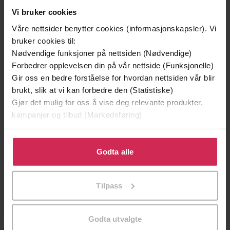
Vi bruker cookies
Våre nettsider benytter cookies (informasjonskapsler). Vi
bruker cookies til:
Nødvendige funksjoner på nettsiden (Nødvendige)
Forbedrer opplevelsen din på vår nettside (Funksjonelle)
Gir oss en bedre forståelse for hvordan nettsiden vår blir
brukt, slik at vi kan forbedre den (Statistiske)
Gjør det mulig for oss å vise deg relevante produkter,
kampanjer og tilbud (Markedsføring)
199,-
349,-
Minnesota
Utskudd
Klikk på «Godta alle» for å gi oss ditt samtykke til å
Jo Nesbø
Jørn Lier Horst
bruke cookies for alle disse formålene. Du kan også
Godta alle
EBOK
EBOK
tilpasse ditt samtykke til spesifikke formål ved å klikke
på «Tilpass». Du kan når som helst trekke tilbake eller
Tilpass
endre ditt samtykke.
Jane Harper
(forfatter),
Carina Westberg
Forfattere
Godta utvalgte
(oversetter)