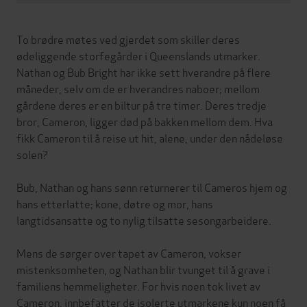
To brødre møtes ved gjerdet som skiller deres
ødeliggende storfegårder i Queenslands utmarker.
Nathan og Bub Bright har ikke sett hverandre på flere
måneder, selv om de er hverandres naboer; mellom
gårdene deres er en biltur på tre timer. Deres tredje
bror, Cameron, ligger død på bakken mellom dem. Hva
fikk Cameron til å reise ut hit, alene, under den nådeløse
solen?
Bub, Nathan og hans sønn returnerer til Cameros hjem og
hans etterlatte; kone, døtre og mor, hans
langtidsansatte og to nylig tilsatte sesongarbeidere.
Mens de sørger over tapet av Cameron, vokser
mistenksomheten, og Nathan blir tvunget til å grave i
familiens hemmeligheter. For hvis noen tok livet av
Cameron, innbefatter de isolerte utmarkene kun noen få