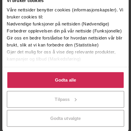
Vi bruker cookies
Våre nettsider benytter cookies (informasjonskapsler). Vi
Premium
bruker cookies til:
Nødvendige funksjoner på nettsiden (Nødvendige)
Forbedrer opplevelsen din på vår nettside (Funksjonelle)
Gir oss en bedre forståelse for hvordan nettsiden vår blir
brukt, slik at vi kan forbedre den (Statistiske)
Gjør det mulig for oss å vise deg relevante produkter,
kampanjer og tilbud (Markedsføring)
Klikk på «Godta alle» for å gi oss ditt samtykke til å
bruke cookies for alle disse formålene. Du kan også
Godta alle
tilpasse ditt samtykke til spesifikke formål ved å klikke
på «Tilpass». Du kan når som helst trekke tilbake eller
249,-
229,-
Tilpass
endre ditt samtykke.
Sapiens
Hvitekrist
Yuval Noah Harari
Tore Skeie
Godta utvalgte
EBOK
LYDBOK