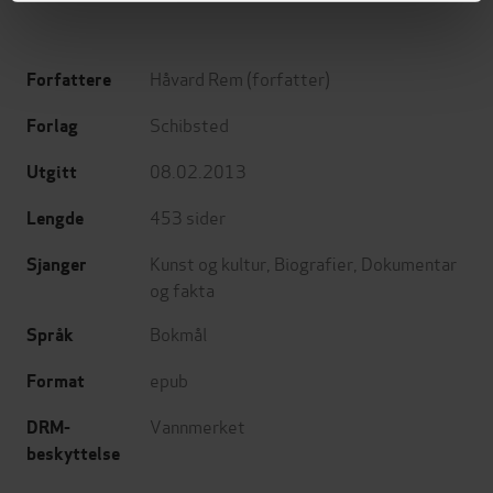
Håvard Rem
(forfatter)
Forfattere
Schibsted
Forlag
08.02.2013
Utgitt
453
sider
Lengde
Kunst og kultur
,
Biografier
,
Dokumentar
Sjanger
og fakta
Bokmål
Språk
epub
Format
Vannmerket
DRM-
beskyttelse