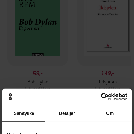
59,-
149,-
Bob Dylan
Ildsjelen
Håvard Rem
Håvard Rem
EBOK
EBOK
Samtykke
Detaljer
Om
Andre har også kjøpt