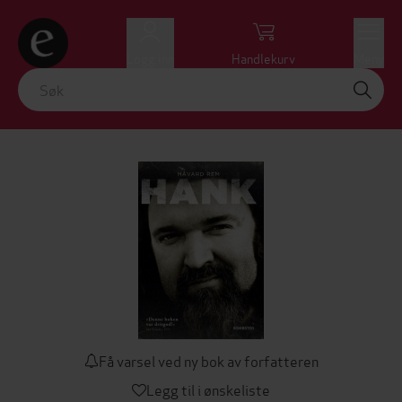
Logg inn
Handlekurv
Meny
Få varsel ved ny bok av forfatteren
Legg til i ønskeliste