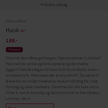
Gratis utdrag
Håvard Rem
Hank
199,-
Premium
Hvem er den våkne guttungen i fjæresteinene i Lofoten?
Han med de varme og kloke øynene og den mørke
luggen? Seksårsdagen til Hans-Erik Dyvik Husby ender i
en katastrofe. Mammaen dør av brystkreft. De neste ti
årene blir en rotløs tilværelse med en villrådig far, mye
flytting og ulike stemødre. Deretter blir det bare verre.
Etter ti nye år med dop og destruktivitet er han tilbake i
Lofoten, der h…