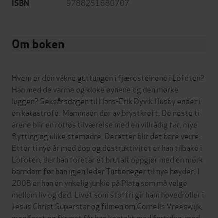
9788251680707
ISBN
Om boken
Hvem er den våkne guttungen i fjæresteinene i Lofoten?
Han med de varme og kloke øynene og den mørke
luggen? Seksårsdagen til Hans-Erik Dyvik Husby ender i
en katastrofe. Mammaen dør av brystkreft. De neste ti
årene blir en rotløs tilværelse med en villrådig far, mye
flytting og ulike stemødre. Deretter blir det bare verre.
Etter ti nye år med dop og destruktivitet er han tilbake i
Lofoten, der han foretar et brutalt oppgjør med en mørk
barndom før han igjen leder Turboneger til nye høyder. I
2008 er han en ynkelig junkie på Plata som må velge
mellom liv og død. Livet som stoffri gir ham hovedroller i
Jesus Christ Superstar og filmen om Cornelis Vreeswijk,
men først og fremst får han kontakt med fortiden, med