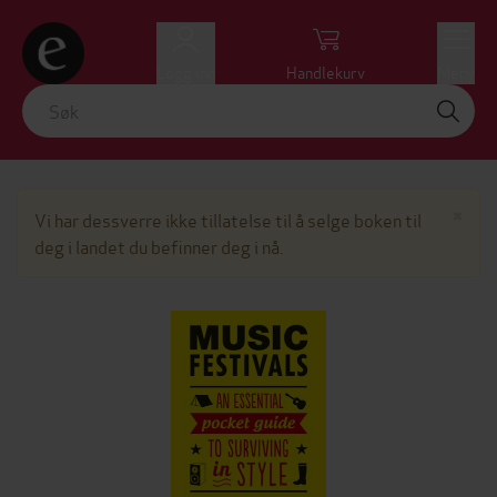
Logg inn
Handlekurv
Meny
Lu
×
Vi har dessverre ikke tillatelse til å selge boken til
deg i landet du befinner deg i nå.