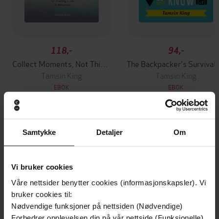
118,-
94,-
Collect Moments, Not Things
The Bac
Tamsin King
Tamsin King
EBOK
EBOK
Samtykke
Detaljer
Om
Andre har også kjøpt
Premium
Premium
Vi bruker cookies
Vinner av Rivertonprisen
Første gang på tilbud
Våre nettsider benytter cookies (informasjonskapsler). Vi
bruker cookies til:
Nødvendige funksjoner på nettsiden (Nødvendige)
Forbedrer opplevelsen din på vår nettside (Funksjonelle)