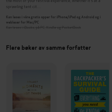
the most of your festival experience, whether it’s at a
sprawling tent cit…
Kan leses i våre gratis apper for iPhone/iPad og Android og i
webleser for Mac/PC
Kan leses i iBooks, på PC, Kindle og PocketBook
Flere bøker av samme forfatter