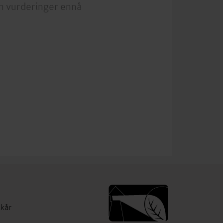
n vurderinger ennå
lkår