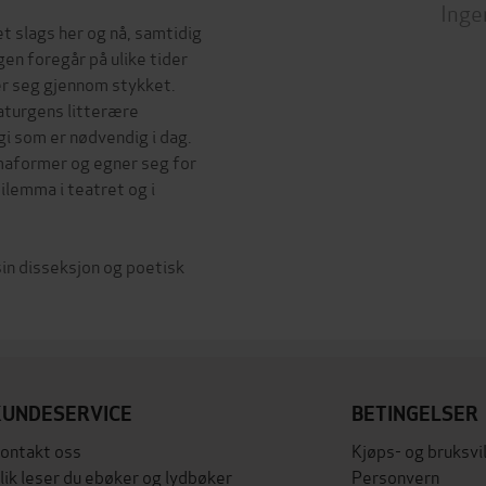
Inge
et slags her og nå, samtidig
en foregår på ulike tider
er seg gjennom stykket.
aturgens litterære
i som er nødvendig i dag.
maformer og egner seg for
ilemma i teatret og i
 sin disseksjon og poetisk
KUNDESERVICE
BETINGELSER
ontakt oss
Kjøps- og bruksvi
lik leser du ebøker og lydbøker
Personvern