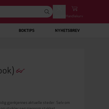
Logg inn
Handlekurv
BOKTIPS
NYHETSBREV
bok)
tidig gjenkjennes aktuelle steder. Selv om
 og utvikler seg gjennom stykket.