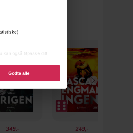
atistiske)
u kan også tilpasse ditt
 eller endre ditt samtykke.
Godta alle
349,-
249,-