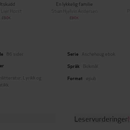
Utskudd
En lykkelig familie
 Lier Horst
Stian Hjelvin Andersen
P
EBOK
EBOK
86
sider
Aschehoug ebok
de
Serie
Bokmål
er
Språk
nlitteratur
,
Lyrikk og
epub
Format
tikk
Leservurderinger
(