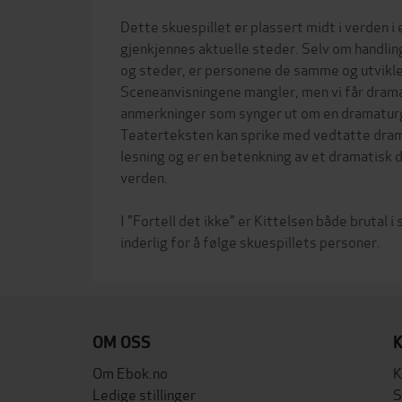
Dette skuespillet er plassert midt i verden i 
gjenkjennes aktuelle steder. Selv om handling
og steder, er personene de samme og utvikl
Sceneanvisningene mangler, men vi får dram
anmerkninger som synger ut om en dramaturg
Teaterteksten kan sprike med vedtatte dra
lesning og er en betenkning av et dramatisk d
verden.
I "Fortell det ikke" er Kittelsen både brutal i
OM OSS
Om Ebok.no
K
Ledige stillinger
S