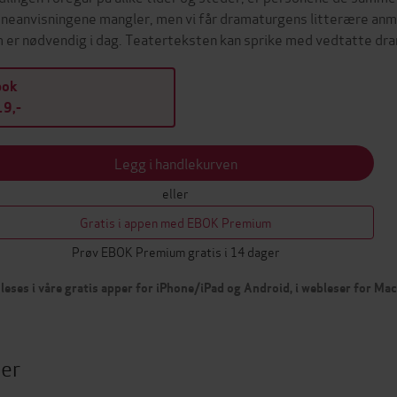
neanvisningene mangler, men vi får dramaturgens litterære anm
 er nødvendig i dag. Teaterteksten kan sprike med vedtatte d
bok
9,-
Legg i handlekurven
eller
Gratis i appen med EBOK Premium
Prøv EBOK Premium gratis i 14 dager
leses i våre gratis apper for iPhone/iPad og Android, i webleser for Ma
ter