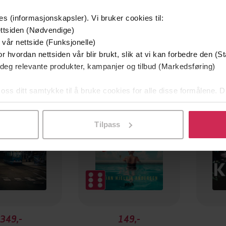
es (informasjonskapsler). Vi bruker cookies til:
ttsiden (Nødvendige)
 vår nettside (Funksjonelle)
r hvordan nettsiden vår blir brukt, slik at vi kan forbedre den (St
mium
Premium
 deg relevante produkter, kampanjer og tilbud (Markedsføring)
g på tilbud
 oss ditt samtykke til å bruke cookies for alle disse formålene. D
l ved å klikke på «Tilpass». Du kan når som helst trekke tilbake
Tilpass
349,-
149,-