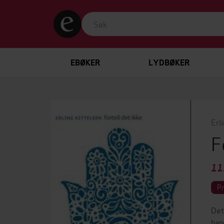
EBØKER
LYDBØKER
Erl
F
11
P
Det
han