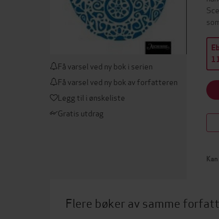
Sce
som
E
11
Få varsel ved ny bok i serien
Få varsel ved ny bok av forfatteren
Legg til i ønskeliste
Gratis utdrag
Kan 
Flere bøker av samme forfat