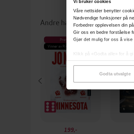
Vi bruker cookies
Våre nettsider benytter cooki
Nødvendige funksjoner på ne
Andre har også kjøpt
Forbedrer opplevelsen din på
Gir oss en bedre forståelse fo
Premium
Pre
Gjør det mulig for oss å vise
Vinner av Rivertonprisen
Første gan
Klikk på «Godta alle» for å gi
samtykke til spesifikke formå
Godta utvalgte
199,-