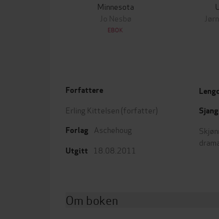
Minnesota
Jo Nesbø
Jørn
EBOK
Forfattere
Leng
Erling Kittelsen
(forfatter)
Sjang
Aschehoug
Skjøn
Forlag
drama
18.08.2011
Utgitt
Om boken