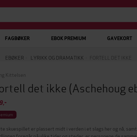
FAGBØKER
EBOK PREMIUM
GAVEKORT
EBØKER
LYRIKK OG DRAMATIKK
FORTELL DET IKKE
ing Kittelsen
ortell det ikke
(Aschehoug e
9,-
remium
te skuespillet er plassert midt i verden i et slags her og nå, sam
dlingen foregår på ulike tider og steder, er personene de samme