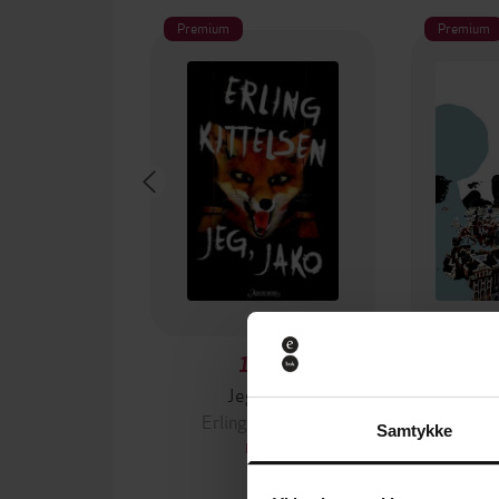
Premium
Premium
149,-
Jeg, Jako
Diktet 
Erling Kittelsen
Erli
Samtykke
EBOK