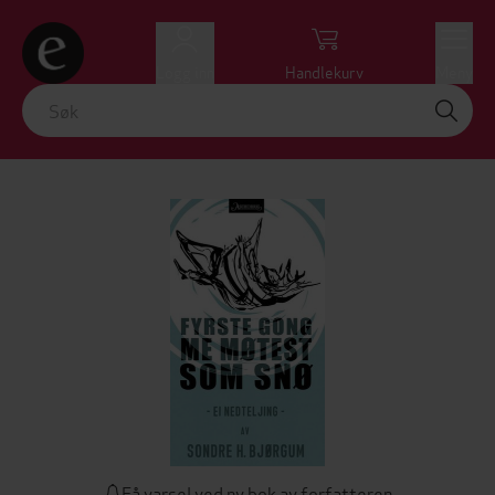
Logg inn
Handlekurv
Meny
Få varsel ved ny bok av forfatteren