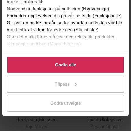
bruker cookies til:
Andre har også kjøpt
Nødvendige funksjoner på nettsiden (Nødvendige)
Forbedrer opplevelsen din på vår nettside (Funksjonelle)
Gir oss en bedre forståelse for hvordan nettsiden vår blir
Premium
brukt, slik at vi kan forbedre den (Statistiske)
Gjør det mulig for oss å vise deg relevante produkter,
kampanjer og tilbud (Markedsføring)
Klikk på «Godta alle» for å gi oss ditt samtykke til å
bruke cookies for alle disse formålene. Du kan også
Godta alle
tilpasse ditt samtykke til spesifikke formål ved å klikke
på «Tilpass». Du kan når som helst trekke tilbake eller
Tilpass
endre ditt samtykke.
Godta utvalgte
149,-
199,-
Jenta som ble igjen
Tante Ulrikkes vei
Jojo Moyes
Zeshan Shakar