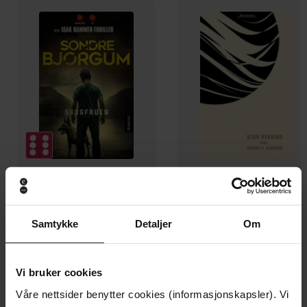
299,-
169,-
Skogfruen
Utan dekning
Samtykke
Detaljer
Om
Sondre H. Bjørgum
Sondre H. Bjørgum
EBOK
EBOK
Vi bruker cookies
Våre nettsider benytter cookies (informasjonskapsler). Vi