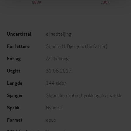
EBOK
EBOK
ei nedteljing
Undertittel
Sondre H. Bjørgum
(forfatter)
Forfattere
Aschehoug
Forlag
31.08.2017
Utgitt
144
sider
Lengde
Skjønnlitteratur
,
Lyrikk og dramatikk
Sjanger
Nynorsk
Språk
epub
Format