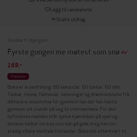
Legg til i ønskeliste
Gratis utdrag
Sondre H. Bjørgum
Fyrste gongen me møtest som snø
169,-
Premium
Boka er ei nedteljing. 60 sekundar. 60 tankar. 60 dikt.
Tankar, minne, fantasiar, sansningar og drømmebilete frå
diktarens umedvitne fér gjennom han der han hastar
gjennom eit snøvêr på veg til stemnemøte. For den
nyforelska mannen står sjølve kjærleiken på spel og
alskens tankar om kva som kan gå gale dreg han inn i
stadig villare mentale tilstandar. Boka blir etterkvart til