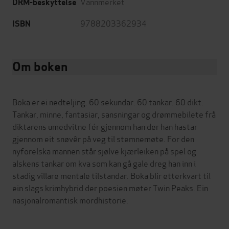
Vannmerket
DRM-beskyttelse
9788203362934
ISBN
Om boken
Boka er ei nedteljing. 60 sekundar. 60 tankar. 60 dikt.
Tankar, minne, fantasiar, sansningar og drømmebilete frå
diktarens umedvitne fér gjennom han der han hastar
gjennom eit snøvêr på veg til stemnemøte. For den
nyforelska mannen står sjølve kjærleiken på spel og
alskens tankar om kva som kan gå gale dreg han inn i
stadig villare mentale tilstandar. Boka blir etterkvart til
ein slags krimhybrid der poesien møter Twin Peaks. Ein