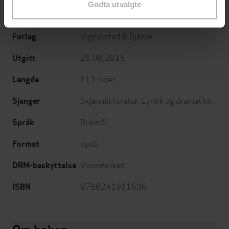
Godta utvalgte
Paal Maage Elstad
(forfatter)
Forfattere
Vigmostad & Bjørke
Forlag
28.08.2015
Utgitt
113
sider
Lengde
Skjønnlitteratur
,
Lyrikk og dramatikk
Sjanger
Bokmål
Språk
epub
Format
Vannmerket
DRM-beskyttelse
9788241911606
ISBN