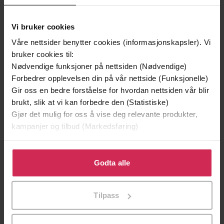
Vinner av Rivertonprisen
Første gang på tilbud
Vi bruker cookies
Våre nettsider benytter cookies (informasjonskapsler). Vi
bruker cookies til:
Nødvendige funksjoner på nettsiden (Nødvendige)
Forbedrer opplevelsen din på vår nettside (Funksjonelle)
Gir oss en bedre forståelse for hvordan nettsiden vår blir
brukt, slik at vi kan forbedre den (Statistiske)
Gjør det mulig for oss å vise deg relevante produkter,
kampanjer og tilbud (Markedsføring)
199,-
349,-
Klikk på «Godta alle» for å gi oss ditt samtykke til å
Minnesota
Utskudd
bruke cookies for alle disse formålene. Du kan også
Godta alle
Jo Nesbø
Jørn Lier Horst
tilpasse ditt samtykke til spesifikke formål ved å klikke
EBOK
EBOK
på «Tilpass». Du kan når som helst trekke tilbake eller
Tilpass
endre ditt samtykke.