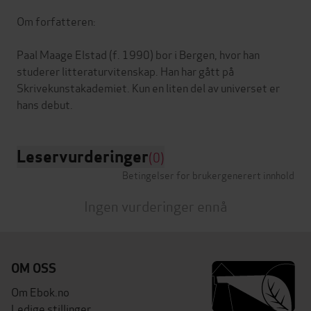
Om forfatteren:
Paal Maage Elstad (f. 1990) bor i Bergen, hvor han
studerer litteraturvitenskap. Han har gått på
Skrivekunstakademiet. Kun en liten del av universet er
Leservurderinger
(0)
Betingelser for brukergenerert innhold
Ingen vurderinger ennå
OM OSS
Om Ebok.no
Ledige stillinger