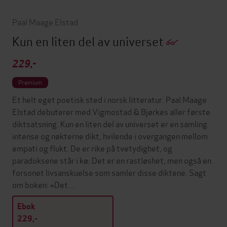
Paal Maage Elstad
Kun en liten del av universet
229,-
Premium
Et helt eget poetisk sted i norsk litteratur. Paal Maage
Elstad debuterer med Vigmostad & Bjørkes aller første
diktsatsning. Kun en liten del av universet er en samling
intense og nøkterne dikt, hvilende i overgangen mellom
empati og flukt. De er rike på tvetydighet, og
paradoksene står i kø: Det er en rastløshet, men også en
forsonet livsanskuelse som samler disse diktene. Sagt
om boken: «Det…
Ebok
229,-