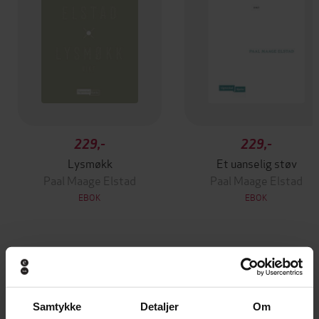
229,-
229,-
Lysmøkk
Et uanselig støv
Paal Maage Elstad
Paal Maage Elstad
EBOK
EBOK
Andre har også kjøpt
Samtykke
Detaljer
Om
Premium
Premium