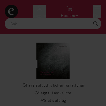
Logg inn
Handlekurv
Meny
Få varsel ved ny bok av forfatteren
Legg til i ønskeliste
Gratis utdrag