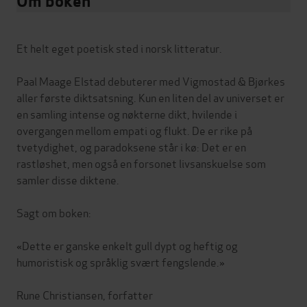
Om boken
Et helt eget poetisk sted i norsk litteratur.
Paal Maage Elstad debuterer med Vigmostad & Bjørkes
aller første diktsatsning. Kun en liten del av universet er
en samling intense og nøkterne dikt, hvilende i
overgangen mellom empati og flukt. De er rike på
tvetydighet, og paradoksene står i kø: Det er en
rastløshet, men også en forsonet livsanskuelse som
samler disse diktene.
Sagt om boken:
«Dette er ganske enkelt gull dypt og heftig og
humoristisk og språklig svært fengslende.»
Rune Christiansen, forfatter