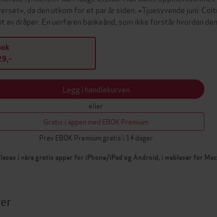
verset», da den utkom for et par år siden. «Tjuesyvende juni: Coltra
ut av dråper. En uerfaren bankeånd, som ikke forstår hvordan den
bok
9,-
Legg i handlekurven
eller
Gratis i appen med EBOK Premium
Prøv EBOK Premium gratis i 14 dager
leses i våre gratis apper for iPhone/iPad og Android, i webleser for Ma
ter