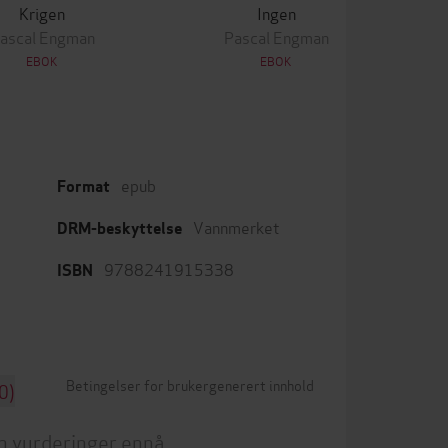
Krigen
Ingen
ascal Engman
Pascal Engman
EBOK
EBOK
epub
Format
Vannmerket
DRM-beskyttelse
9788241915338
ISBN
Betingelser for brukergenerert innhold
0)
n vurderinger ennå