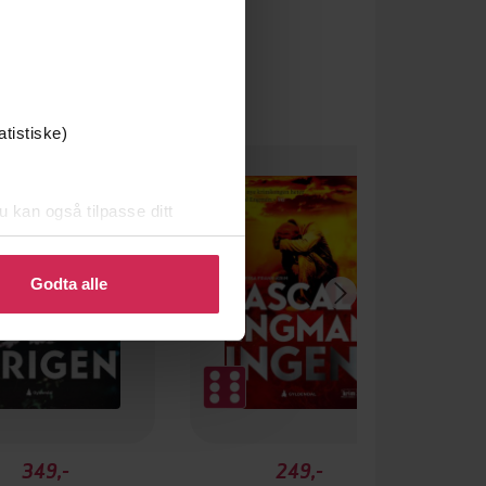
atistiske)
u kan også tilpasse ditt
 eller endre ditt samtykke.
Godta alle
349,-
249,-