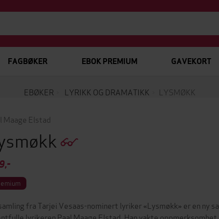
FAGBØKER
EBOK PREMIUM
GAVEKORT
EBØKER
LYRIKK OG DRAMATIKK
LYSMØKK
l Maage Elstad
ysmøkk
9,-
remium
samling fra Tarjei Vesaas-nominert lyriker «Lysmøkk» er en ny sa
entfulle lyrikeren Paal Maage Elstad. Han vakte oppmerksomhet 