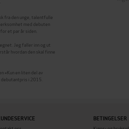
r
k fra den unge, talentfulle
pmerksomhet med debuten
for et par år siden.
egnet. Jeg faller inn og ut
rstår hvordan den skal finne
n «Kun en liten del av
' debutantpris i 2015.
KUNDESERVICE
BETINGELSER
ontakt oss
Kjøps- og bruksvi