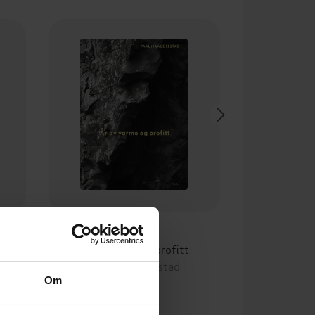
249,-
År av varme og profitt
Paal Maage Elstad
Om
EBOK