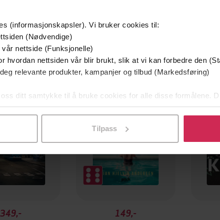
es (informasjonskapsler). Vi bruker cookies til:
ttsiden (Nødvendige)
 vår nettside (Funksjonelle)
r hvordan nettsiden vår blir brukt, slik at vi kan forbedre den (St
mium
Premium
 deg relevante produkter, kampanjer og tilbud (Markedsføring)
g på tilbud
 oss ditt samtykke til å bruke cookies for alle disse formålene. D
l ved å klikke på «Tilpass». Du kan når som helst trekke tilbake
Tilpass
349,-
149,-