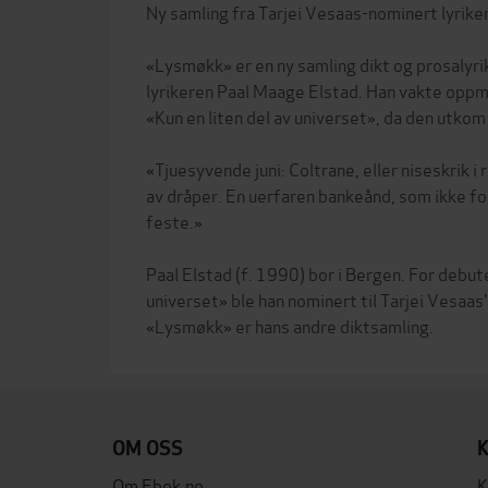
Ny samling fra Tarjei Vesaas-nominert lyrike
«Lysmøkk» er en ny samling dikt og prosalyrik
lyrikeren Paal Maage Elstad. Han vakte op
«Kun en liten del av universet», da den utkom 
«Tjuesyvende juni: Coltrane, eller niseskrik i r
av dråper. En uerfaren bankeånd, som ikke fo
feste.»
Paal Elstad (f. 1990) bor i Bergen. For debute
universet» ble han nominert til Tarjei Vesaas
OM OSS
Om Ebok.no
K