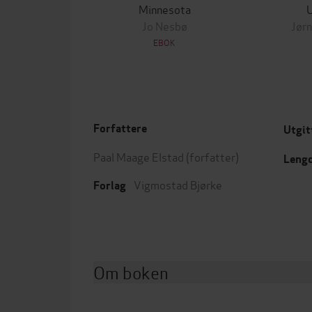
Minnesota
Jo Nesbø
Jørn
EBOK
Forfattere
Utgit
Paal Maage Elstad
(forfatter)
Leng
Vigmostad Bjørke
Forlag
Om boken