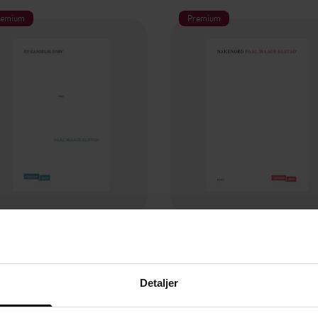
remium
Premium
229,-
229,-
Et uanselig støv
Nakenord
Paal Maage Elstad
Paal Maage Elstad
Detaljer
EBOK
EBOK