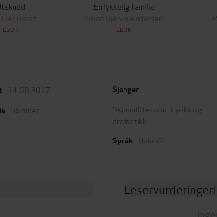
Utskudd
En lykkelig familie
 Lier Horst
Stian Hjelvin Andersen
P
EBOK
EBOK
14.08.2017
Sjanger
t
Skjønnlitteratur
,
Lyrikk og
56
sider
de
dramatikk
Bokmål
Språk
Leservurderinger
(
Inge