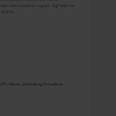
ne, eller niseskrik i regnet. Jeg faller inn
 skal fin…
c/PC, i iBooks, på Kindle og PocketBook