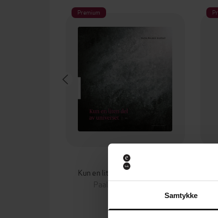
Premium
P
229,-
Kun en liten del av universet
Paal Maage Elstad
EBOK
Samtykke