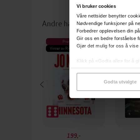
Vi bruker cookies
Våre nettsider benytter cooki
Andre har også kjøpt
Nødvendige funksjoner på ne
Forbedrer opplevelsen din på
Gir oss en bedre forståelse fo
Premium
Pre
Gjør det mulig for oss å vise
Vinner av Rivertonprisen
Første gan
Klikk på «Godta alle» for å gi
samtykke til spesifikke formå
Godta utvalgte
199,-