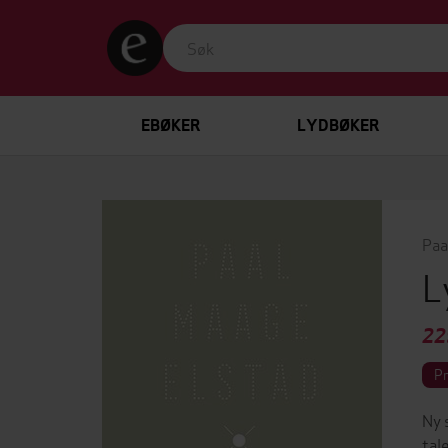
EBØKER
LYDBØKER
Paa
L
22
P
Ny 
tal