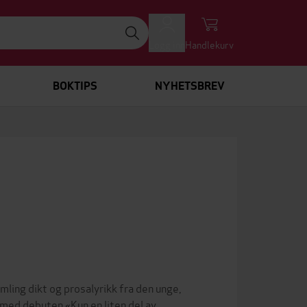
Logg inn
Handlekurv
BOKTIPS
NYHETSBREV
mling dikt og prosalyrikk fra den unge,
med debuten «Kun en liten del av