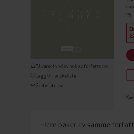
uni
og 
E
22
Få varsel ved ny bok av forfatteren
Legg til i ønskeliste
Gratis utdrag
Kan 
Flere bøker av samme forfat