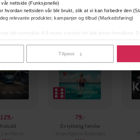
 vår nettside (Funksjonelle)
r hvordan nettsiden vår blir brukt, slik at vi kan forbedre den (St
 deg relevante produkter, kampanjer og tilbud (Markedsføring)
mium
Premium
g på tilbud
 oss ditt samtykke til å bruke cookies for alle disse formålene. D
l ved å klikke på «Tilpass». Du kan når som helst trekke tilbake
Tilpass
129,-
79,-
Utskudd
En lykkelig familie
 Lier Horst
Stian Hjelvin Andersen
P