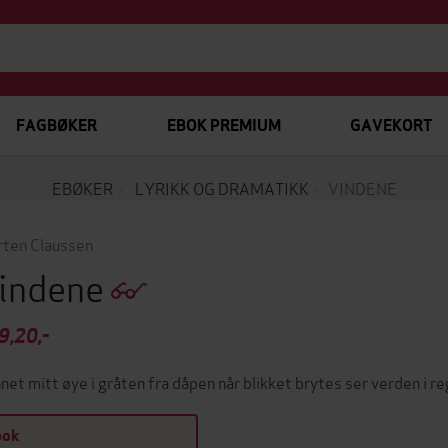
FAGBØKER
EBOK PREMIUM
GAVEKORT
EBØKER
LYRIKK OG DRAMATIKK
VINDENE
ten Claussen
indene
9,20,-
net mitt øye i gråten fra dåpen når blikket brytes ser verden i r
bok