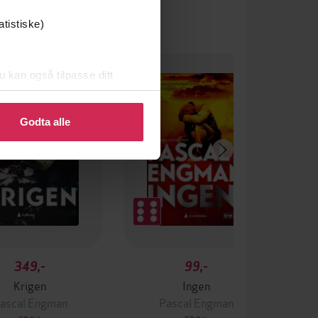
atistiske)
u kan også tilpasse ditt
 eller endre ditt samtykke.
Godta alle
349,-
99,-
Krigen
Ingen
ascal Engman
Pascal Engman