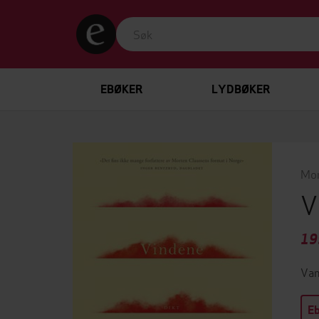
EBØKER
LYDBØKER
Mor
V
19
Van
E