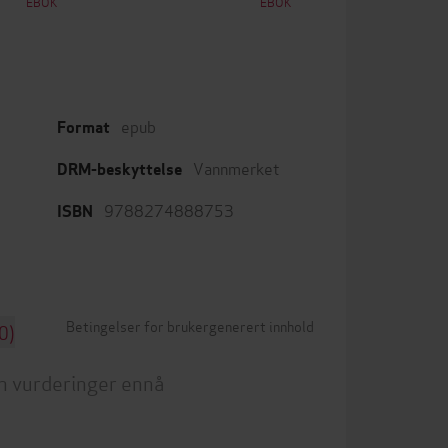
EBOK
EBOK
epub
Format
Vannmerket
DRM-beskyttelse
9788274888753
ISBN
Betingelser for brukergenerert innhold
0)
n vurderinger ennå