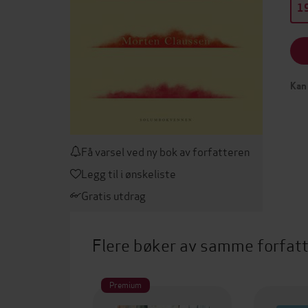
19
Kan 
Få varsel ved ny bok av forfatteren
Legg til i ønskeliste
Gratis utdrag
Flere bøker av samme forfat
Premium