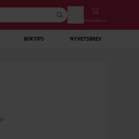
Logg inn
Handlekurv
BOKTIPS
NYHETSBREV
egn