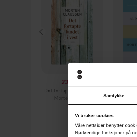
239,20,-
2
Det fortapte landet i vest
Ald
Samtykke
Morten Claussen
Mort
EBOK
Vi bruker cookies
Våre nettsider benytter cooki
Nødvendige funksjoner på ne