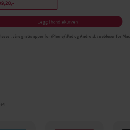
9,20,-
Legg i handlekurven
leses i våre gratis apper for iPhone/iPad og Android, i webleser for Ma
ter