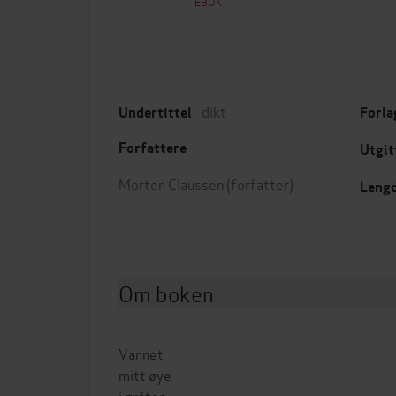
EBOK
dikt
Undertittel
Forla
Forfattere
Utgit
Morten Claussen
(forfatter)
Leng
Om boken
Vannet
mitt øye
i gråten