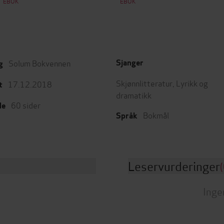
EBOK
EBOK
Solum Bokvennen
Sjanger
g
Skjønnlitteratur
,
Lyrikk og
17.12.2018
t
dramatikk
60
sider
de
Bokmål
Språk
Leservurderinger
(
Inge