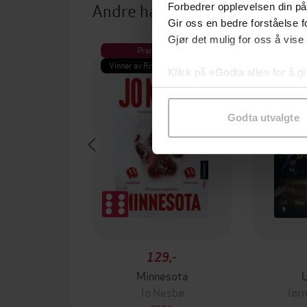
Andre har også kjøpt
Forbedrer opplevelsen din på
Gir oss en bedre forståelse fo
Gjør det mulig for oss å vise
Premium
Pre
Vinner av Rivertonprisen
Første gan
Klikk på «Godta alle» for å gi
samtykke til spesifikke formå
Godta utvalgte
129,-
Minnesota
Jo Nesbø
Jørn