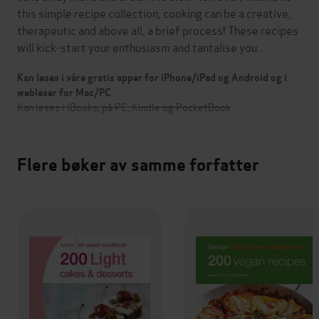
this simple recipe collection, cooking can be a creative,
therapeutic and above all, a brief process! These recipes
will kick-start your enthusiasm and tantalise you…
Kan leses i våre gratis apper for iPhone/iPad og Android og i
webleser for Mac/PC
Kan leses i iBooks, på PC, Kindle og PocketBook
Flere bøker av samme forfatter