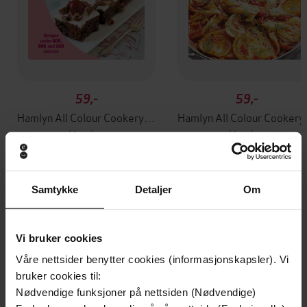
59,-
59,-
Hamlyn All Colour Cookery: 200 Light Cakes & Desserts
Hamlyn All 
Hamlyn
Hamlyn
EBOK
EBOK
Samtykke
Detaljer
Om
Andre har også kjøpt
Vi bruker cookies
Våre nettsider benytter cookies (informasjonskapsler). Vi
Premium
Premium
bruker cookies til:
Vinner av Rivertonprisen
Første gang på tilbud
Nødvendige funksjoner på nettsiden (Nødvendige)