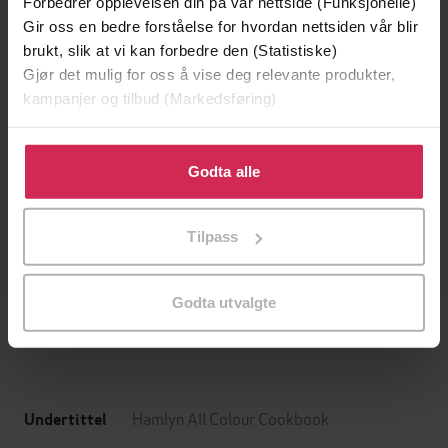
Forbedrer opplevelsen din på vår nettside (Funksjonelle)
Gir oss en bedre forståelse for hvordan nettsiden vår blir
brukt, slik at vi kan forbedre den (Statistiske)
Gjør det mulig for oss å vise deg relevante produkter,
kampanjer og tilbud (Markedsføring)
Klikk på «Godta alle» for å gi oss ditt samtykke til å
bruke cookies for alle disse formålene. Du kan også
Godta alle
tilpasse ditt samtykke til spesifikke formål ved å klikke
på «Tilpass». Du kan når som helst trekke tilbake eller
199,-
349,-
Tilpass
endre ditt samtykke.
Minnesota
Utskudd
Jo Nesbø
Jørn Lier Horst
Godta utvalgte
EBOK
EBOK
Hamlyn All Colour Cookbook
Undertittel