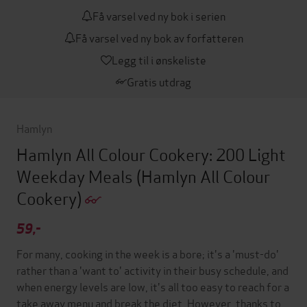
Få varsel ved ny bok i serien
Få varsel ved ny bok av forfatteren
Legg til i ønskeliste
Gratis utdrag
Hamlyn
Hamlyn All Colour Cookery: 200 Light
Weekday Meals
(Hamlyn All Colour
Cookery)
59,-
For many, cooking in the week is a bore; it's a 'must-do'
rather than a 'want to' activity in their busy schedule, and
when energy levels are low, it's all too easy to reach for a
take away menu and break the diet. However, thanks to