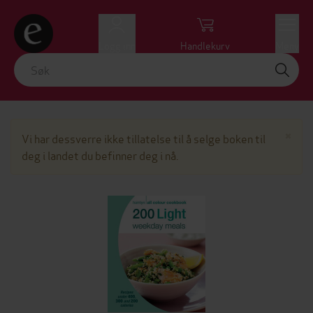
Logg inn
Handlekurv
Meny
Lu
×
Vi har dessverre ikke tillatelse til å selge boken til
deg i landet du befinner deg i nå.