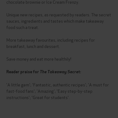
chocolate brownie or Ice Cream Frenzy.
Unique new recipes, as requested by readers. The secret
sauces, ingredients and tastes which make takeaway
food such a treat.
More takeaway favourites, including recipes for
breakfast, lunch and dessert.
Save money and eat more healthily!
Reader praise for
The Takeaway Secret:
'A little gem'; 'Fantastic, authentic recipes'; 'A must for
fast-food fans'; 'Amazing'; 'Easy step-by-step
instructions'; 'Great for students'.