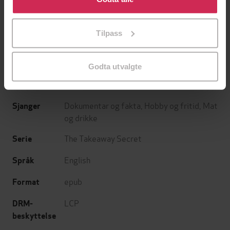
How to Cook More of your Favourite Fast
Undertittel
tilpasse ditt samtykke til spesifikke formål ved å klikke
Food at Home
på «Tilpass». Du kan når som helst trekke tilbake eller
Tilpass
endre ditt samtykke.
Kenny McGovern
(forfatter)
Forfattere
Right Way
Forlag
Godta utvalgte
17.05.2012
Utgitt
Dokumentar og fakta
,
Hobby og fritid
,
Mat
Sjanger
og drikke
The Takeaway Secret
Serie
English
Språk
epub
Format
LCP
DRM-
beskyttelse