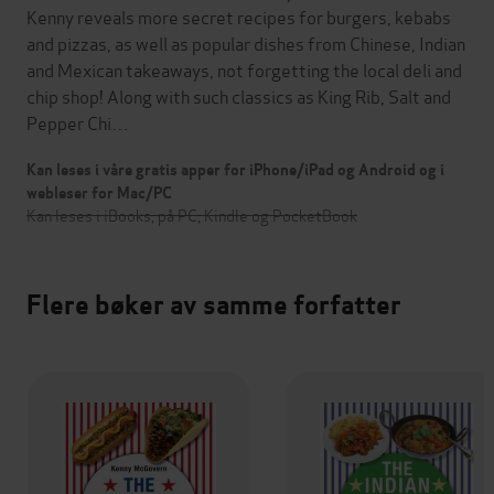
Kenny reveals more secret recipes for burgers, kebabs
and pizzas, as well as popular dishes from Chinese, Indian
and Mexican takeaways, not forgetting the local deli and
chip shop! Along with such classics as King Rib, Salt and
Pepper Chi…
Kan leses i våre gratis apper for iPhone/iPad og Android og i
webleser for Mac/PC
Kan leses i iBooks, på PC, Kindle og PocketBook
Flere bøker av samme forfatter