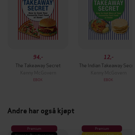
94,-
12,-
The Takeaway Secret
The Indian Takeaway Secr
Kenny McGovern
Kenny McGovern
EBOK
EBOK
Andre har også kjøpt
Premium
Premium
Vinner av Rivertonprisen
Første gang på tilbud