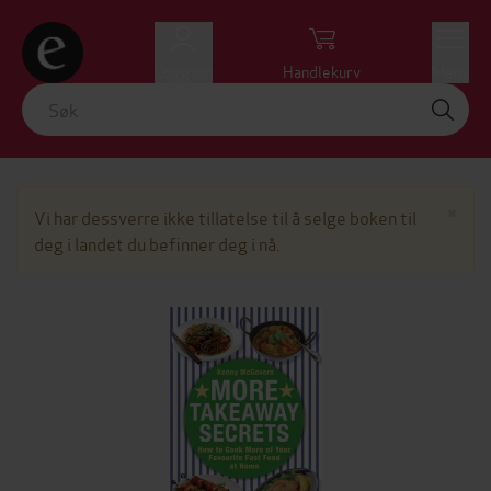
Logg inn
Handlekurv
Meny
Lu
×
Vi har dessverre ikke tillatelse til å selge boken til
deg i landet du befinner deg i nå.