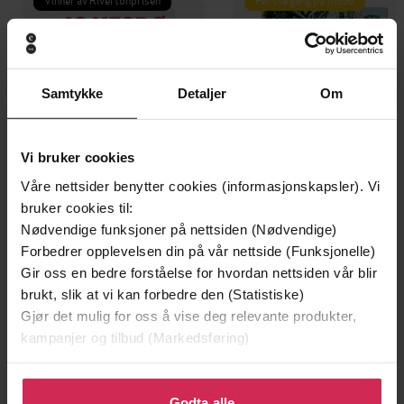
Samtykke
Detaljer
Om
Vi bruker cookies
Våre nettsider benytter cookies (informasjonskapsler). Vi
bruker cookies til:
Nødvendige funksjoner på nettsiden (Nødvendige)
129,-
129,-
Forbedrer opplevelsen din på vår nettside (Funksjonelle)
Gir oss en bedre forståelse for hvordan nettsiden vår blir
Minnesota
Utskudd
brukt, slik at vi kan forbedre den (Statistiske)
Jo Nesbø
Jørn Lier Horst
Gjør det mulig for oss å vise deg relevante produkter,
EBOK
EBOK
kampanjer og tilbud (Markedsføring)
Klikk på «Godta alle» for å gi oss ditt samtykke til å
bruke cookies for alle disse formålene. Du kan også
Godta alle