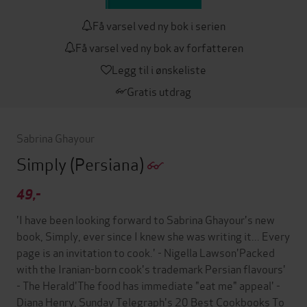
Få varsel ved ny bok i serien
Få varsel ved ny bok av forfatteren
Legg til i ønskeliste
Gratis utdrag
Sabrina Ghayour
Simply
(Persiana)
49,-
'I have been looking forward to Sabrina Ghayour's new
book, Simply, ever since I knew she was writing it... Every
page is an invitation to cook.' - Nigella Lawson'Packed
with the Iranian-born cook's trademark Persian flavours'
- The Herald'The food has immediate "eat me" appeal' -
Diana Henry, Sunday Telegraph's 20 Best Cookbooks To