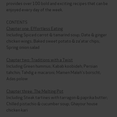
provides over 100 bold and exciting recipes that can be
enjoyed every day of the week.
CONTENTS
Chapter one: Effortless Eating
Including Spiced carrot & tamarind soup; Date & ginger
chicken wings; Baked sweet potato & za'atar chips;
Spring onion salad
Chapter two: Traditions with a Twist
Including Green hummus; Kabab koobideh; Persian
tahchin; Tahdig e macaroni; Mamen Maleh's borscht;
Adas polow
Chapter three: The Melting Pot
Including Steak tartines with tarragon & paprika butter;
Chilled pistachio & cucumber soup; Ghayour house
chicken kari