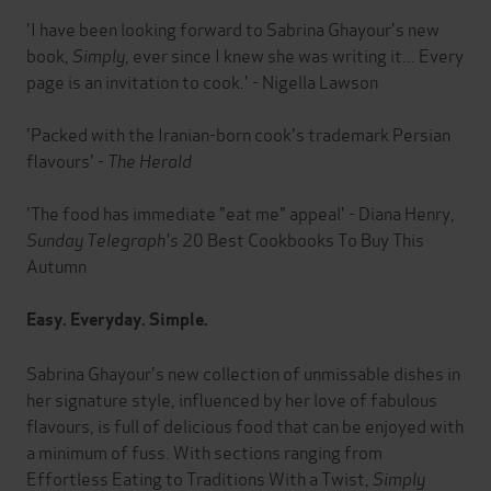
'I have been looking forward to Sabrina Ghayour's new
book,
Simply
, ever since I knew she was writing it... Every
page is an invitation to cook.' - Nigella Lawson
'Packed with the Iranian-born cook's trademark Persian
flavours' -
The Herald
'The food has immediate "eat me" appeal' - Diana Henry,
Sunday Telegraph's
20 Best Cookbooks To Buy This
Autumn
Easy. Everyday. Simple.
Sabrina Ghayour's new collection of unmissable dishes in
her signature style, influenced by her love of fabulous
flavours, is full of delicious food that can be enjoyed with
a minimum of fuss. With sections ranging from
Effortless Eating to Traditions With a Twist,
Simply