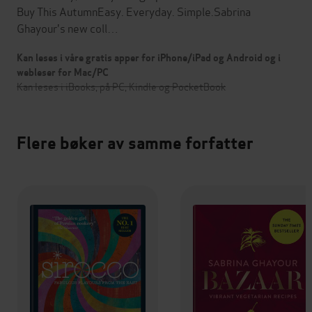
Buy This AutumnEasy. Everyday. Simple.Sabrina
Ghayour's new coll…
Kan leses i våre gratis apper for iPhone/iPad og Android og i
webleser for Mac/PC
Kan leses i iBooks, på PC, Kindle og PocketBook
Flere bøker av samme forfatter