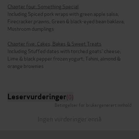
Chapter four: Something Special
Including Spiced pork wraps with green apple salsa;
Firecracker prawns; Green & black-eyed bean baklava;
Mushroom dumplings
Chapter five: Cakes, Bakes & Sweet Treats
Including Stuffed dates with torched goats' cheese;
Lime & black pepper frozen yogurt; Tahini, almond &
orange brownies
Leservurderinger
(0)
Betingelser for brukergenerert innhold
Ingen vurderinger ennå