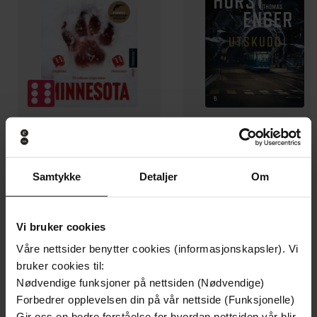
199,-
349,-
Minnesota
Utskudd
Samtykke
Detaljer
Om
Jo Nesbø
Jørn Lier Horst
EBOK
EBOK
Vi bruker cookies
Våre nettsider benytter cookies (informasjonskapsler). Vi
bruker cookies til:
Easy everyday dishes
Undertittel
Nødvendige funksjoner på nettsiden (Nødvendige)
Forbedrer opplevelsen din på vår nettside (Funksjonelle)
Sabrina Ghayour
(forfatter)
Forfattere
Gir oss en bedre forståelse for hvordan nettsiden vår blir