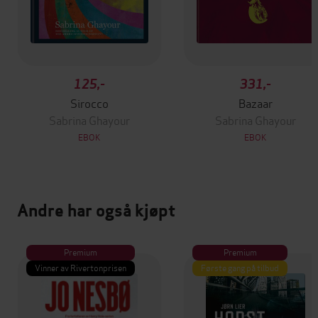
125,-
331,-
Sirocco
Bazaar
Sabrina Ghayour
Sabrina Ghayour
EBOK
EBOK
Andre har også kjøpt
Premium
Premium
Vinner av Rivertonprisen
Første gang på tilbud