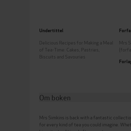
Undertittel
Forfa
Delicious Recipes for Making a Meal
Mrs S
of Tea-Time: Cakes, Pastries,
(forf
Biscuits and Savouries
Forla
Om boken
Mrs Simkins is back with a fantastic collectio
for every kind of tea you could imagine. Whet