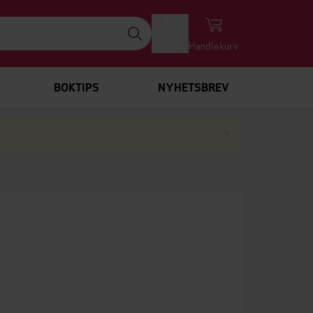
Logg inn
Handlekurv
BOKTIPS
NYHETSBREV
Lukk
×