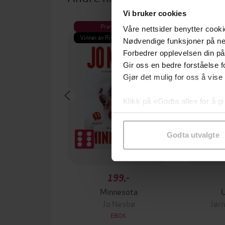
Vi bruker cookies
Premium
Pre
Våre nettsider benytter cooki
Vinner av Rivertonprisen
Første gan
Nødvendige funksjoner på ne
Forbedrer opplevelsen din på
Gir oss en bedre forståelse fo
Gjør det mulig for oss å vise
Klikk på «Godta alle» for å gi
samtykke til spesifikke formå
Godta utvalgte
199,-
Minnesota
Jo Nesbø
Jørn
EBOK