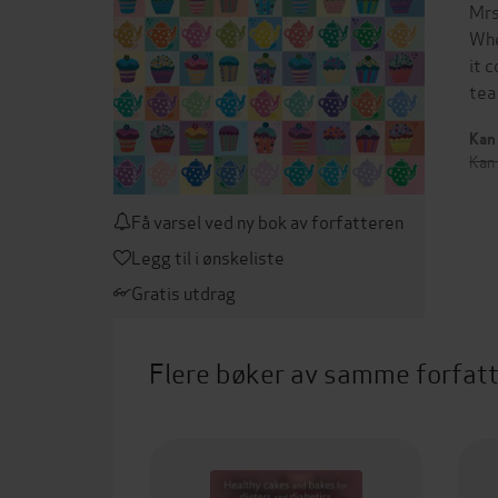
Mrs
Whe
it 
tea
Kan 
Kan 
Få varsel ved ny bok av forfatteren
Legg til i ønskeliste
Gratis utdrag
Flere bøker av samme forfat