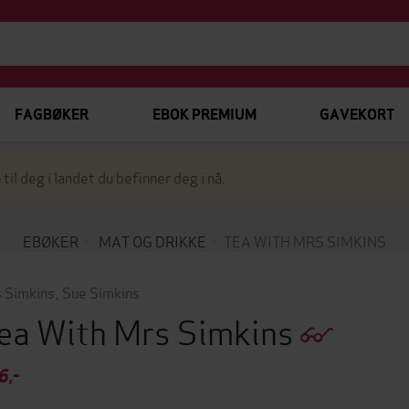
FAGBØKER
EBOK PREMIUM
GAVEKORT
 til deg i landet du befinner deg i nå.
EBØKER
MAT OG DRIKKE
TEA WITH MRS SIMKINS
 Simkins
,
Sue Simkins
ea With Mrs Simkins
6,-