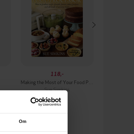
118,-
Making the Most of Your Food Processor
Sue Simkins
EBOK
Om