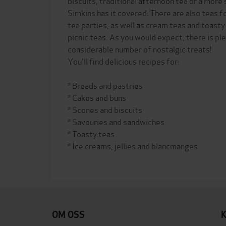
biscuits, traditional afternoon tea or a more 
Simkins has it covered. There are also teas f
tea parties, as well as cream teas and toasty
picnic teas. As you would expect, there is pl
considerable number of nostalgic treats!
You'll find delicious recipes for:
* Breads and pastries
* Cakes and buns
* Scones and biscuits
* Savouries and sandwiches
* Toasty teas
* Ice creams, jellies and blancmanges
OM OSS