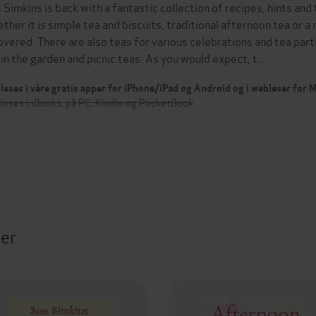
 Simkins is back with a fantastic collection of recipes, hints and 
ther it is simple tea and biscuits, traditional afternoon tea or a
covered. There are also teas for various celebrations and tea part
 in the garden and picnic teas. As you would expect, t…
leses i våre gratis apper for iPhone/iPad og Android og i webleser for
leses i iBooks, på PC, Kindle og PocketBook
ter