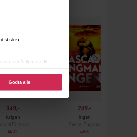
atistiske)
u kan også tilpasse ditt
 eller endre ditt samtykke.
Godta alle
349,-
249,-
Krigen
Ingen
ascal Engman
Pascal Engman
EBOK
EBOK