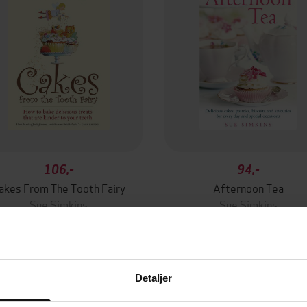
106,-
94,-
akes From The Tooth Fairy
Afternoon Tea
Sue Simkins
Sue Simkins
EBOK
EBOK
Detaljer