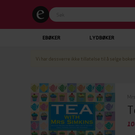
EBØKER
LYDBØKER
Vi har dessverre ikke tillatelse til å selge boken
Mrs
T
10