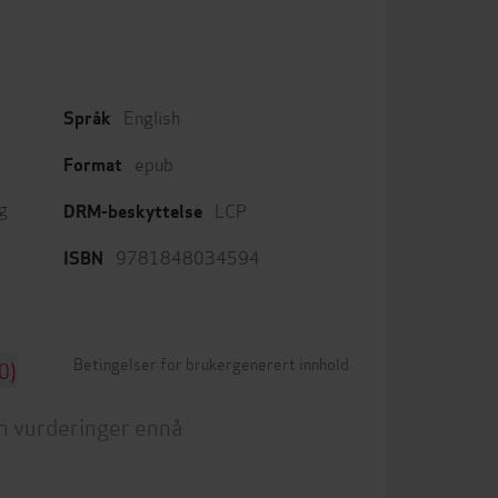
English
Språk
epub
Format
g
LCP
DRM-beskyttelse
9781848034594
ISBN
Betingelser for brukergenerert innhold
0)
n vurderinger ennå