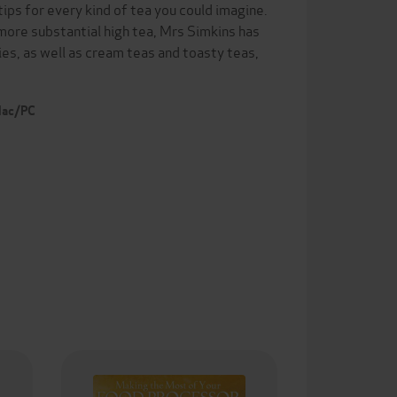
tips for every kind of tea you could imagine.
 more substantial high tea, Mrs Simkins has
ies, as well as cream teas and toasty teas,
 Mac/PC