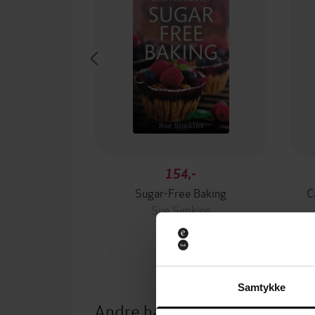
154,-
Sugar-Free Baking
C
Sue Simkins
EBOK
Samtykke
Andre har også kjøpt