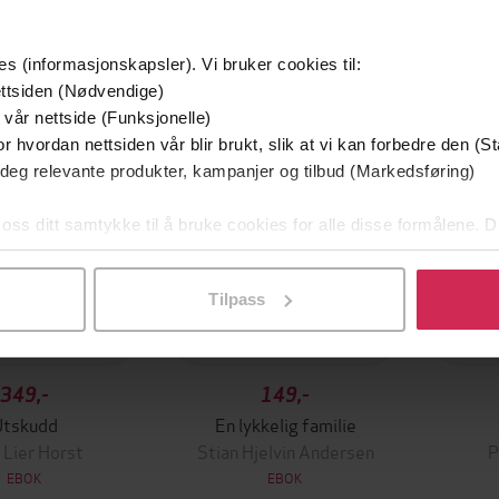
mium
Premium
es (informasjonskapsler). Vi bruker cookies til:
g på tilbud
ttsiden (Nødvendige)
 vår nettside (Funksjonelle)
r hvordan nettsiden vår blir brukt, slik at vi kan forbedre den (St
 deg relevante produkter, kampanjer og tilbud (Markedsføring)
 oss ditt samtykke til å bruke cookies for alle disse formålene. D
l ved å klikke på «Tilpass». Du kan når som helst trekke tilbake
Tilpass
349,-
149,-
Utskudd
En lykkelig familie
 Lier Horst
Stian Hjelvin Andersen
P
EBOK
EBOK