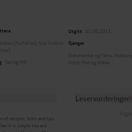
01.06.2011
ttere
Utgitt
imkins
(forfatter),
Sue Simkins
Sjanger
atter)
Dokumentar og fakta
,
Hobby o
Spring Hill
fritid
,
Mat og drikke
g
Leservurderinger
(
Inge
n of recipes, hints and tips
her it is simple tea and