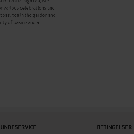
substantial high tea, Mrs
or various celebrations and
 teas, tea in the garden and
enty of baking and a
KUNDESERVICE
BETINGELSER