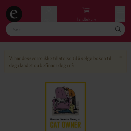
Logg inn
Handlekurv
Meny
Lu
×
Vi har dessverre ikke tillatelse til å selge boken til
deg i landet du befinner deg i nå.