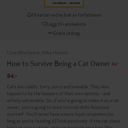
Få varsel ved ny bok av forfatteren
Legg til i ønskeliste
Gratis utdrag
Clive Whichelow
,
Mike Haskins
How to Survive Being a Cat Owner
94,-
Cats are cuddly, furry, purry and loveable. They also
happen to be the keepers of their own destiny – and
utterly untrainable. So, if you’re going to make it as a cat
owner, you’re going to need survival skills:Reassure
yourself: You’ll never have a more loyal companion (as
long as you’re feeding it)Think positively: If the cat claws
holes in your curtains, at least it wasn’t your legs.This