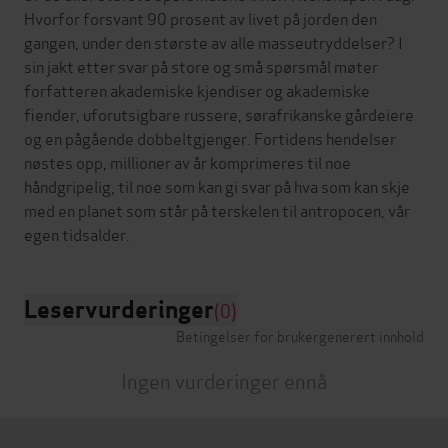
Hvorfor forsvant 90 prosent av livet på jorden den
gangen, under den største av alle masseutryddelser? I
sin jakt etter svar på store og små spørsmål møter
forfatteren akademiske kjendiser og akademiske
fiender, uforutsigbare russere, sørafrikanske gårdeiere
og en pågående dobbeltgjenger. Fortidens hendelser
nøstes opp, millioner av år komprimeres til noe
håndgripelig, til noe som kan gi svar på hva som kan skje
med en planet som står på terskelen til antropocen, vår
Leservurderinger
(0)
Betingelser for brukergenerert innhold
Ingen vurderinger ennå