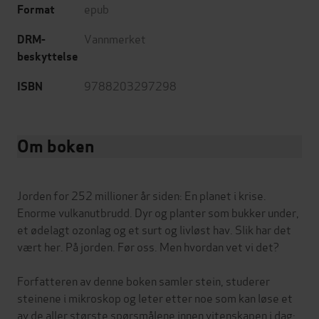
epub
Format
Vannmerket
DRM-
beskyttelse
9788203297298
ISBN
Om boken
Jorden for 252 millioner år siden: En planet i krise.
Enorme vulkanutbrudd. Dyr og planter som bukker under,
et ødelagt ozonlag og et surt og livløst hav. Slik har det
vært her. På jorden. Før oss. Men hvordan vet vi det?
Forfatteren av denne boken samler stein, studerer
steinene i mikroskop og leter etter noe som kan løse et
av de aller største spørsmålene innen vitenskapen i dag: