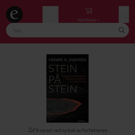
Logg inn
Handlekurv
Meny
Få varsel ved ny bok av forfatteren