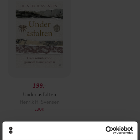
199,-
Under asfalten
Henrik H. Svensen
EBOK