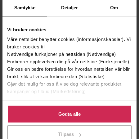
Andre har også kjøpt
Samtykke
Detaljer
Om
Premium
Vi bruker cookies
Våre nettsider benytter cookies (informasjonskapsler). Vi
bruker cookies til:
Nødvendige funksjoner på nettsiden (Nødvendige)
Forbedrer opplevelsen din på vår nettside (Funksjonelle)
Gir oss en bedre forståelse for hvordan nettsiden vår blir
brukt, slik at vi kan forbedre den (Statistiske)
Gjør det mulig for oss å vise deg relevante produkter,
kampanjer og tilbud (Markedsføring)
Klikk på «Godta alle» for å gi oss ditt samtykke til å
249,-
449,-
bruke cookies for alle disse formålene. Du kan også
Godta alle
Sapiens
Hvitekrist
tilpasse ditt samtykke til spesifikke formål ved å klikke
Yuval Noah Harari
Tore Skeie
på «Tilpass». Du kan når som helst trekke tilbake eller
Tilpass
endre ditt samtykke.
EBOK
LYDBOK