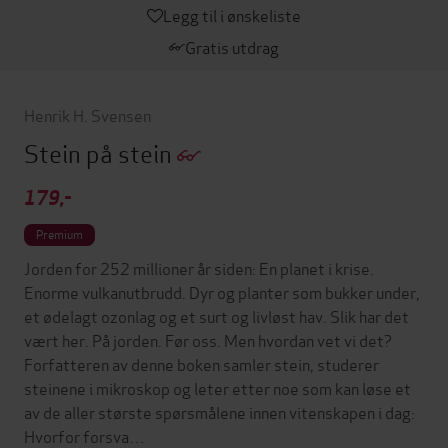
Legg til i ønskeliste
Gratis utdrag
Henrik H. Svensen
Stein på stein
179,-
Premium
Jorden for 252 millioner år siden: En planet i krise.
Enorme vulkanutbrudd. Dyr og planter som bukker under,
et ødelagt ozonlag og et surt og livløst hav. Slik har det
vært her. På jorden. Før oss. Men hvordan vet vi det?
Forfatteren av denne boken samler stein, studerer
steinene i mikroskop og leter etter noe som kan løse et
av de aller største spørsmålene innen vitenskapen i dag:
Hvorfor forsva…