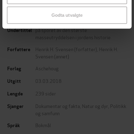
Godta utvalgte
på sporet av den største
Undertittel
masseutryddelsen i jordens historie
Henrik H. Svensen
(forfatter),
Henrik H.
Forfattere
Svensen
(annet)
Aschehoug
Forlag
03.03.2018
Utgitt
239
sider
Lengde
Dokumentar og fakta
,
Natur og dyr
,
Politikk
Sjanger
og samfunn
Bokmål
Språk