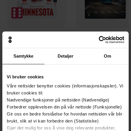
129,-
129,-
Minnesota
Utskudd
Jo Nesbø
Jørn Lier Horst
Samtykke
Detaljer
Om
EBOK
EBOK
Vi bruker cookies
Våre nettsider benytter cookies (informasjonskapsler). Vi
My Story of Love, Survival and Self-
Undertittel
bruker cookies til:
Discovery
Nødvendige funksjoner på nettsiden (Nødvendige)
Miriam Lancewood
(forfatter)
Forbedrer opplevelsen din på vår nettside (Funksjonelle)
Forfattere
Gir oss en bedre forståelse for hvordan nettsiden vår blir
Piatkus
Forlag
brukt, slik at vi kan forbedre den (Statistiske)
Gjør det mulig for oss å vise deg relevante produkter,