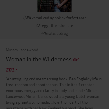
Få varsel ved ny bok av forfatteren
Legg til i ønskeliste
Gratis utdrag
Miriam Lancewood
Woman in the Wilderness
201,-
'An intriguing and mesmerising book' Ben FogleMy life is
free, random and spontaneous. This in itself creates
enormous energy and clarity in body and mind - Miriam
LancewoodMiriam Lancewood is a young Dutch woman
living a primitive, nomadic life in the heart of the
mountains with her New Zealand husband. She lives