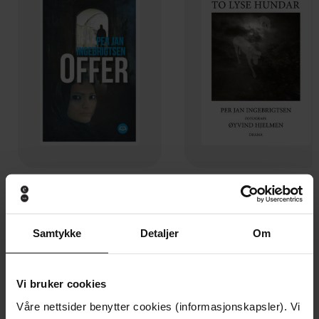
69,-
139,-
Offer
To lyse hundar
Per Jan Ingebrigtsen
Per Jan Ingebrigtsen
Samtykke
Detaljer
Om
EBOK
EBOK
Vi bruker cookies
Våre nettsider benytter cookies (informasjonskapsler). Vi
Andre har også kjøpt