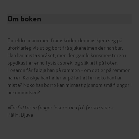
Om boken
Ein eldre mann med framskriden demens kjem seg på
uforklarleg vis ut og bort frå sjukeheimen der han bur.
Han har mista språket, men den gamle krinsmeisteren i
spydkast er enno fysisk sprek, og slik lett på foten.
Lesaren får følgja han på rømmen – om det er på rømmen
han er. Kanskje han heller er på leit etter noko han har
mista? Noko han berre kan minnast gjennom små flenger i
hukommelsen?
«Forfattaren fangar lesaren inn frå første side.»
Pål H. Djuve