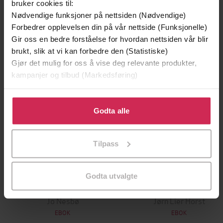
bruker cookies til:
Nødvendige funksjoner på nettsiden (Nødvendige)
Premium
Premium
Forbedrer opplevelsen din på vår nettside (Funksjonelle)
Vinner av Rivertonprisen
Første gang på tilbud
Gir oss en bedre forståelse for hvordan nettsiden vår blir
brukt, slik at vi kan forbedre den (Statistiske)
Gjør det mulig for oss å vise deg relevante produkter,
kampanjer og tilbud (Markedsføring)
Klikk på «Godta alle» for å gi oss ditt samtykke til å
bruke cookies for alle disse formålene. Du kan også
Godta alle
tilpasse ditt samtykke til spesifikke formål ved å klikke
på «Tilpass». Du kan når som helst trekke tilbake eller
Tilpass
endre ditt samtykke.
199,-
349,-
Godta utvalgte
Minnesota
Utskudd
Jo Nesbø
Jørn Lier Horst
EBOK
EBOK