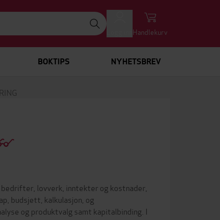
Logg inn
Handlekurv
BOKTIPS
NYHETSBREV
RING
bedrifter, lovverk, inntekter og kostnader,
p, budsjett, kalkulasjon, og
lyse og produktvalg samt kapitalbinding. I