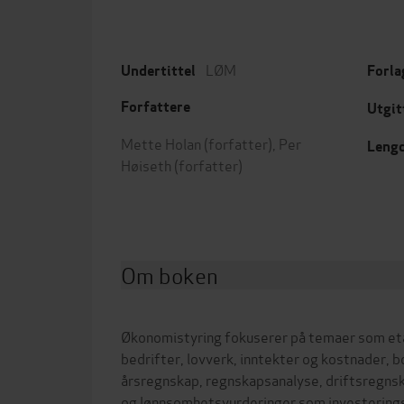
LØM
Undertittel
Forla
Forfattere
Utgit
Mette Holan
(forfatter),
Per
Leng
Høiseth
(forfatter)
Om boken
Økonomistyring fokuserer på temaer som etab
bedrifter, lovverk, inntekter og kostnader, 
årsregnskap, regnskapsanalyse, driftsregnska
og lønnsomhetsvurderinger som investering