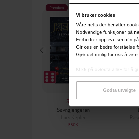
Premium
Vi bruker cookies
Våre nettsider benytter cooki
Nødvendige funksjoner på ne
Forbedrer opplevelsen din på
Gir oss en bedre forståelse fo
Gjør det mulig for oss å vise
Klikk på «Godta alle» for å gi
samtykke til spesifikke formå
Godta utvalgte
349,-
Søvngjengeren
I
Lars Kepler
Pas
EBOK