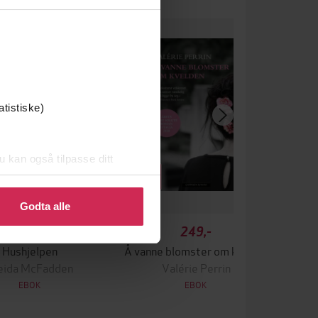
ak filmen
atistiske)
u kan også tilpasse ditt
 eller endre ditt samtykke.
Godta alle
179,-
249,-
Hushjelpen
Å vanne blomster om kvelden
eida McFadden
Valérie Perrin
EBOK
EBOK