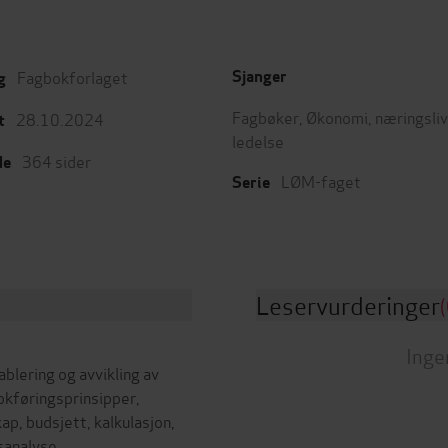
Fagbokforlaget
Sjanger
g
Fagbøker
,
Økonomi, næringsliv
28.10.2024
t
ledelse
364
sider
de
LØM-faget
Serie
Leservurderinger
(
Inge
lering og avvikling av
bokføringsprinsipper,
p, budsjett, kalkulasjon,
sanalyse,