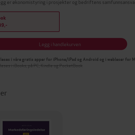
legg er økonomistyring i prosjekter og bedriftens samfunnsansv
bok
9,-
Legg i handlekurven
leses i våre gratis apper for iPhone/iPad og Android og i webleser for
leses i iBooks, på PC, Kindle og PocketBook
ter