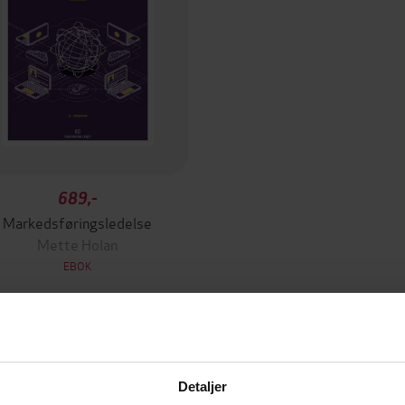
689,-
Markedsføringsledelse
Mette Holan
EBOK
Detaljer