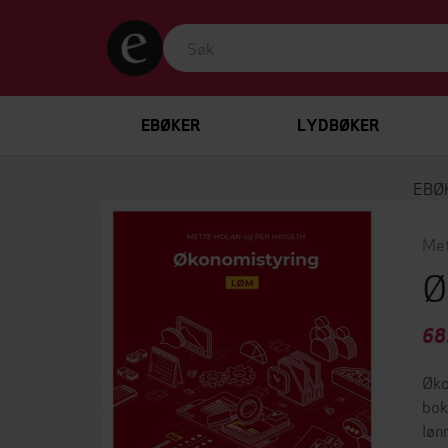
EBØKER
LYDBØKER
EBØ
Met
Ø
68
Øko
bok
løn