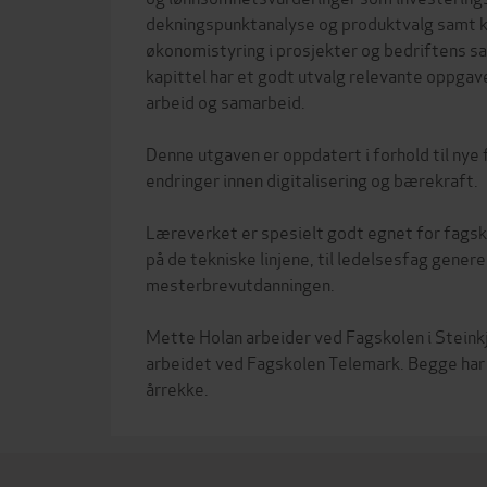
dekningspunktanalyse og produktvalg samt kap
økonomistyring i prosjekter og bedriftens 
kapittel har et godt utvalg relevante oppgave
arbeid og samarbeid.
Denne utgaven er oppdatert i forhold til nye f
endringer innen digitalisering og bærekraft.
Læreverket er spesielt godt egnet for fags
på de tekniske linjene, til ledelsesfag genere
mesterbrevutdanningen.
Mette Holan arbeider ved Fagskolen i Steinkj
arbeidet ved Fagskolen Telemark. Begge har u