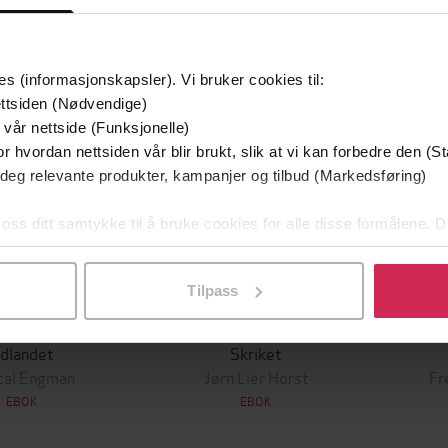
Premium
Boka b
es (informasjonskapsler). Vi bruker cookies til:
ttsiden (Nødvendige)
 vår nettside (Funksjonelle)
r hvordan nettsiden vår blir brukt, slik at vi kan forbedre den (St
 deg relevante produkter, kampanjer og tilbud (Markedsføring)
 oss ditt samtykke til å bruke cookies for alle disse formålene. D
l ved å klikke på «Tilpass». Du kan når som helst trekke tilbake
Tilpass
249,-
149,-
ldlandet
Skriket
cal Engman
Jørn Lier Horst
Fr
EBOK
EBOK