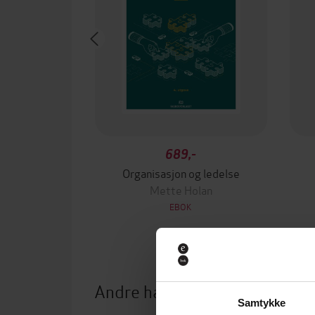
689,-
Organisasjon og ledelse
Mette Holan
EBOK
Andre har også kjøpt
Samtykke