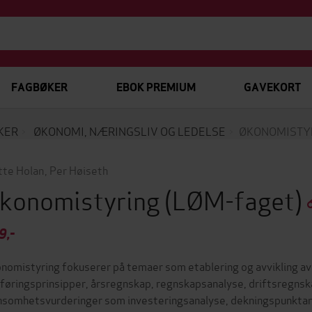
FAGBØKER
EBOK PREMIUM
GAVEKORT
KER
ØKONOMI, NÆRINGSLIV OG LEDELSE
ØKONOMISTY
te Holan
,
Per Høiseth
konomistyring
(LØM-faget)
9,-
nomistyring fokuserer på temaer som etablering og avvikling av 
føringsprinsipper, årsregnskap, regnskapsanalyse, driftsregnska
nsomhetsvurderinger som investeringsanalyse, dekningspunktana