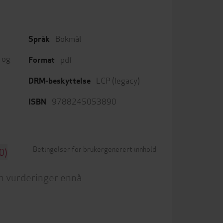
Bokmål
Språk
 og
pdf
Format
LCP (legacy)
DRM-beskyttelse
9788245053890
ISBN
Betingelser for brukergenerert innhold
0)
n vurderinger ennå