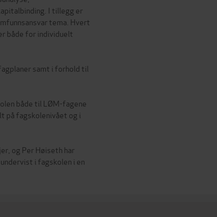
italbinding. I tillegg er
samfunnsansvar tema. Hvert
r både for individuelt
agplaner samt i forhold til
kolen både til LØM-fagene
lt på fagskolenivået og i
er, og Per Høiseth har
ndervist i fagskolen i en