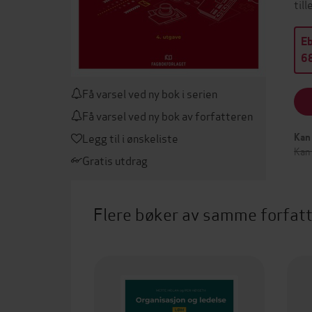
til
E
68
Få varsel ved ny bok i serien
Få varsel ved ny bok av forfatteren
Legg til i ønskeliste
Kan 
Kan 
Gratis utdrag
Flere bøker av samme forfat