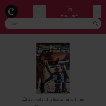
Logg inn
Handlekurv
Meny
Få varsel ved ny bok av forfatteren