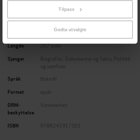
på «Tilpass». Du kan når som helst trekke tilbake eller
(forfatter)
Tilpass
endre ditt samtykke.
Vigmostad Bjørke
Forlag
Godta utvalgte
05.04.2018
Utgitt
207
sider
Lengde
Biografier
,
Dokumentar og fakta
,
Politikk
Sjanger
og samfunn
Bokmål
Språk
epub
Format
Vannmerket
DRM-
beskyttelse
9788241917301
ISBN