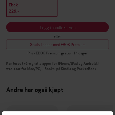
Ebok
229,-
Legg i handlekurven
eller
Gratis i appen med EBOK Premium
Prøv EBOK Premium gratis i 14 dager
Kan leses i våre gratis apper for iPhone/iPad og Android, i
webleser for Mac/PC, i iBooks, på Kindle og PocketBook
Andre har også kjøpt