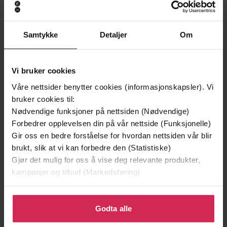
Samtykke
Detaljer
Om
Vi bruker cookies
Våre nettsider benytter cookies (informasjonskapsler). Vi
bruker cookies til:
Nødvendige funksjoner på nettsiden (Nødvendige)
Forbedrer opplevelsen din på vår nettside (Funksjonelle)
229,-
199,-
Gir oss en bedre forståelse for hvordan nettsiden vår blir
En av oss
Ære være mine døtre
brukt, slik at vi kan forbedre den (Statistiske)
Åsne Seierstad
Lene Wold
Gjør det mulig for oss å vise deg relevante produkter,
EBOK
EBOK
kampanjer og tilbud (Markedsføring)
Klikk på «Godta alle» for å gi oss ditt samtykke til å
bruke cookies for alle disse formålene. Du kan også
Godta alle
tilpasse ditt samtykke til spesifikke formål ved å klikke
Azra Gilani
(forfatter),
Maria Gilani
Forfattere