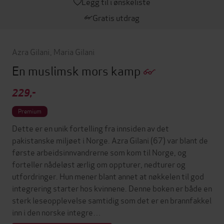
Legg til i ønskeliste
Gratis utdrag
Azra Gilani
,
Maria Gilani
En muslimsk mors kamp
229,-
Premium
Dette er en unik fortelling fra innsiden av det
pakistanske miljøet i Norge. Azra Gilani (67) var blant de
første arbeidsinnvandrerne som kom til Norge, og
forteller nådeløst ærlig om oppturer, nedturer og
utfordringer. Hun mener blant annet at nøkkelen til god
integrering starter hos kvinnene. Denne boken er både en
sterk leseopplevelse samtidig som det er en brannfakkel
inn i den norske integre…