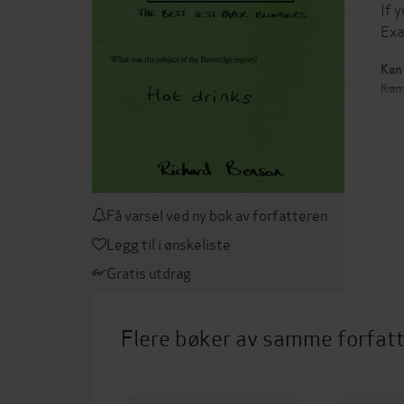
If 
Exa
Kan 
Kan 
Få varsel ved ny bok av forfatteren
Legg til i ønskeliste
Gratis utdrag
Flere bøker av samme forfat