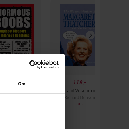
118,-
118,-
Om
ormous Boobs
The Wit and Wisdom of Margaret Thatcher
ichard Benson
Richard Benson
EBOK
EBOK