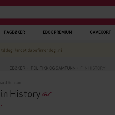
FAGBØKER
EBOK PREMIUM
GAVEKORT
 til deg i landet du befinner deg i nå.
EBØKER
POLITIKK OG SAMFUNN
F IN HISTORY
hard Benson
 in History
,-