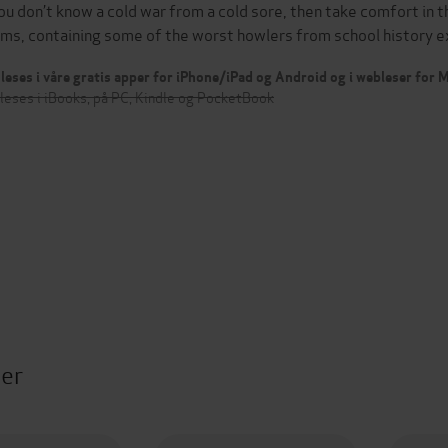
you don’t know a cold war from a cold sore, then take comfort in th
ms, containing some of the worst howlers from school history 
leses i våre gratis apper for iPhone/iPad og Android og i webleser for
leses i iBooks, på PC, Kindle og PocketBook
ter