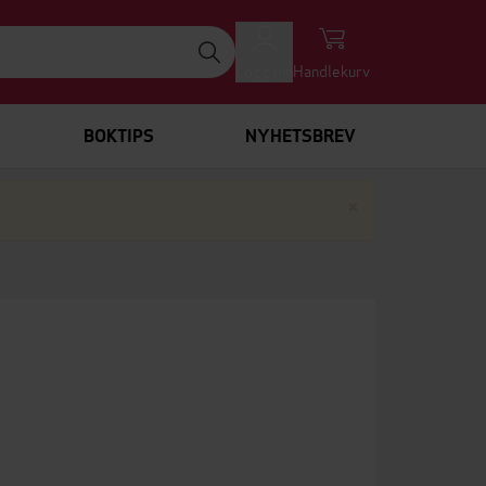
Logg inn
Handlekurv
BOKTIPS
NYHETSBREV
Lukk
×