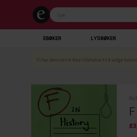
EBØKER
LYDBØKER
Vi har dessverre ikke tillatelse til å selge boken
Ric
F
83