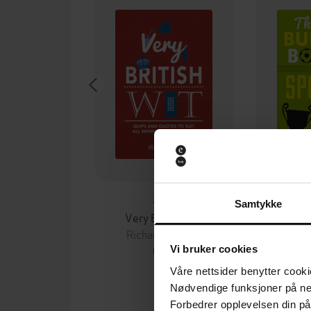
94,-
Samtykke
Very British Wit
Richard Benson
Rich
Vi bruker cookies
EBOK
Våre nettsider benytter cooki
Nødvendige funksjoner på ne
Forbedrer opplevelsen din på