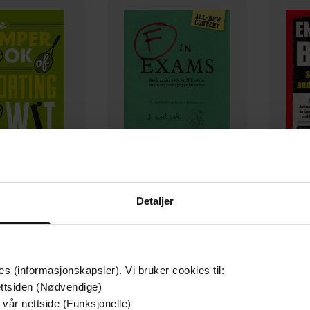
94,-
83,-
Detaljer
The Bumper Book of Sporting Wit
F in Exams
En
ard Benson
Richard Benson
R
EBOK
EBOK
es (informasjonskapsler). Vi bruker cookies til:
ttsiden (Nødvendige)
 vår nettside (Funksjonelle)