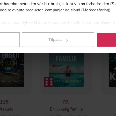
r hvordan nettsiden vår blir brukt, slik at vi kan forbedre den (St
 deg relevante produkter, kampanjer og tilbud (Markedsføring)
 oss ditt samtykke til å bruke cookies for alle disse formålene. D
mium
Premium
l ved å klikke på «Tilpass». Du kan når som helst trekke tilbake
g på tilbud
Tilpass
129,-
79,-
Utskudd
En lykkelig familie
 Lier Horst
Stian Hjelvin Andersen
P