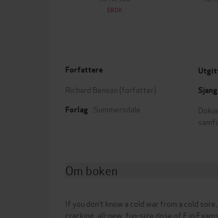
EBOK
Forfattere
Utgit
Richard Benson
(forfatter)
Sjang
Summersdale
Dokum
Forlag
samf
Om boken
If you don’t know a cold war from a cold sore,
cracking, all-new, fun-size dose of F in Exam