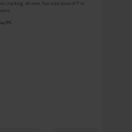
is cracking, all-new, fun-size dose of F in
exams.
 Mac/PC