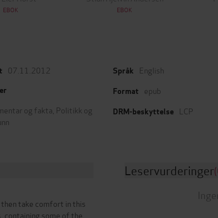
EBOK
EBOK
07.11.2012
English
t
Språk
epub
er
Format
entar og fakta
,
Politikk og
LCP
DRM-beskyttelse
unn
Leservurderinger
(
Inge
 then take comfort in this
s, containing some of the