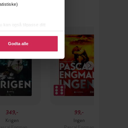
atistiske)
u kan også tilpasse ditt
 eller endre ditt samtykke.
Godta alle
349,-
99,-
Krigen
Ingen
ascal Engman
Pascal Engman