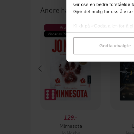
Gir oss en bedre forståelse fo
Andre har også kjøpt
Gjør det mulig for oss å vise
Klikk på «Godta alle» for å gi
Premium
Pre
samtykke til spesifikke formå
Vinner av Rivertonprisen
Første gan
Godta utvalgte
129,-
Minnesota
Jo Nesbø
Jørn