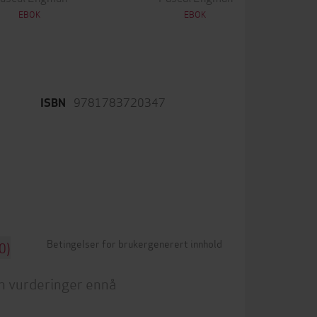
EBOK
EBOK
9781783720347
ISBN
Betingelser for brukergenerert innhold
0)
n vurderinger ennå