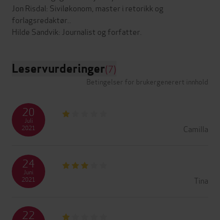
Jon Risdal: Siviløkonom, master i retorikk og
forlagsredaktør..
Leservurderinger
(7)
Betingelser for brukergenerert innhold
20
Juli
Camilla
2021
24
Juni
Tina
2021
22