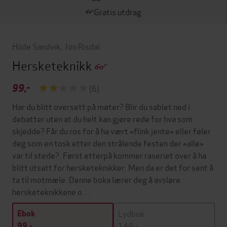
Gratis utdrag
Hilde Sandvik
,
Jon Risdal
Hersketeknikk
99,-
(6)
Har du blitt oversett på møter? Blir du sablet ned i
debatter uten at du helt kan gjøre rede for hva som
skjedde? Får du ros for å ha vært «flink jente» eller føler
deg som en tosk etter den strålende festen der «alle»
var til stede?. Først etterpå kommer raseriet over å ha
blitt utsatt for hersketeknikker. Men da er det for sent å
ta til motmæle. Denne boka lærer deg å avsløre
hersketeknikkene o…
Lydbok
Ebok
149,-
99,-