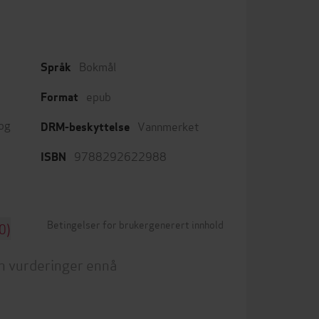
Bokmål
Språk
epub
Format
 og
Vannmerket
DRM-beskyttelse
9788292622988
ISBN
Betingelser for brukergenerert innhold
0)
n vurderinger ennå