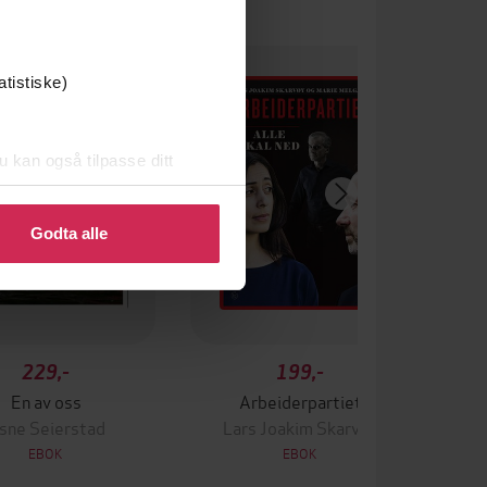
atistiske)
u kan også tilpasse ditt
 eller endre ditt samtykke.
Godta alle
229,-
199,-
En av oss
Arbeiderpartiet
sne Seierstad
Lars Joakim Skarvøy
EBOK
EBOK