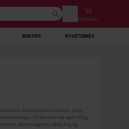
Logg inn
Handlekurv
BOKTIPS
NYHETSBREV
voldsbruk i blant annet kristendom, islam,
ordan religion til alle tider har vært viktig
sesmyter, dommedagstro, hellig krig og