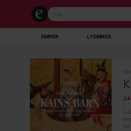
EBØKER
LYDBØKER
Tor
K
14
I «
hin
for