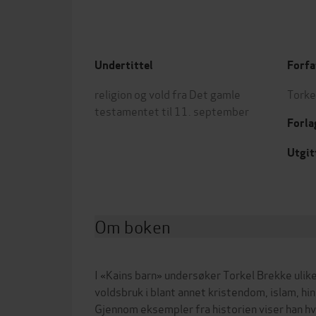
Undertittel
Forfa
religion og vold fra Det gamle
Torke
testamentet til 11. september
Forla
Utgit
Om boken
I «Kains barn» undersøker Torkel Brekke ulik
voldsbruk i blant annet kristendom, islam, h
Gjennom eksempler fra historien viser han hvor