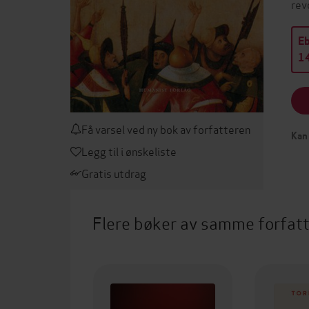
rev
E
14
Få varsel ved ny bok av forfatteren
Kan 
Legg til i ønskeliste
Gratis utdrag
Flere bøker av samme forfat