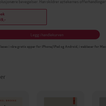
olusjonære bevegelser. Han skildrer aztekernes offerhandlinger
bok
9,-
Legg i handlekurven
leses i våre gratis apper for iPhone/iPad og Android, i webleser for Ma
ter