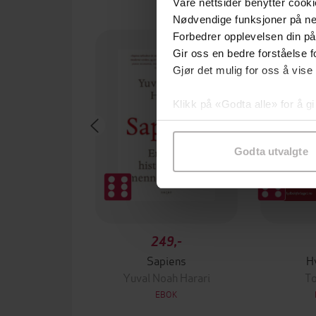
Våre nettsider benytter cooki
Nødvendige funksjoner på ne
Premium
Forbedrer opplevelsen din på
Gir oss en bedre forståelse fo
Gjør det mulig for oss å vise
Klikk på «Godta alle» for å gi
samtykke til spesifikke formå
Godta utvalgte
249,-
Sapiens
H
Yuval Noah Harari
To
EBOK