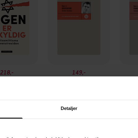
218,-
149,-
 er uskyldig
Hva er buddhisme
Hva e
kel Brekke
Torkel Brekke
EBOK
EBOK
Detaljer