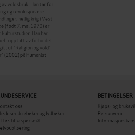
 av voldsbruk. Han tar for
rig og revolusjonære
linger, hellig krig i Vest-
ke (født 7. mai 1970) er
r kulturstudier. Han har
ielt opptatt av forholdet
gitt ut "Religion og vold"
er" (2002) på Humanist
KUNDESERVICE
BETINGELSER
ontakt oss
Kjøps- og bruksvi
lik leser du ebøker og lydbøker
Personvern
fte stilte spørsmål
Informasjonskaps
elvpublisering