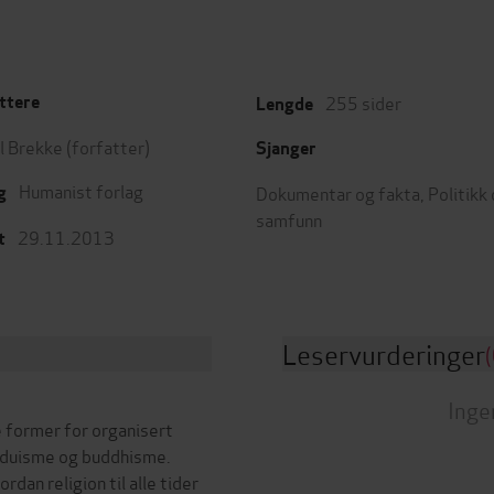
255
sider
ttere
Lengde
l Brekke
(forfatter)
Sjanger
Humanist forlag
Dokumentar og fakta
,
Politikk
g
samfunn
29.11.2013
t
Leservurderinger
(
Inge
e former for organisert
induisme og buddhisme.
dan religion til alle tider