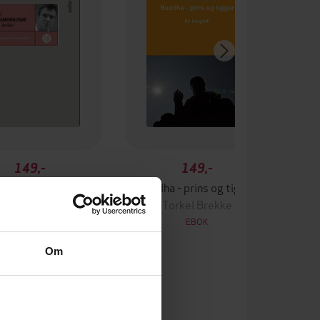
149,-
149,-
r fundamentalisme
Buddha - prins og tigger
Torkel Brekke
Torkel Brekke
EBOK
EBOK
Om