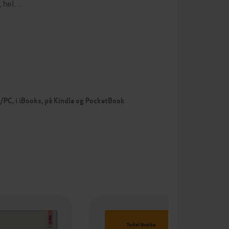
, hel…
c/PC, i iBooks, på Kindle og PocketBook