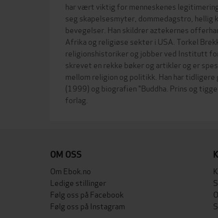
har vært viktig for menneskenes legitimering
seg skapelsesmyter, dommedagstro, hellig k
bevegelser. Han skildrer aztekernes offerhand
Afrika og religiøse sekter i USA. Torkel Brek
religionshistoriker og jobber ved Institutt fo
skrevet en rekke bøker og artikler og er spes
mellom religion og politikk. Han har tidligere 
(1999) og biografien "Buddha. Prins og tigg
OM OSS
Om Ebok.no
K
Ledige stillinger
S
Følg oss på Facebook
O
Følg oss på Instagram
S