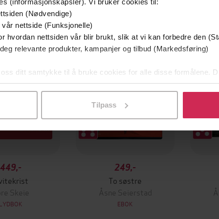
es (informasjonskapsler). Vi bruker cookies til:
ttsiden (Nødvendige)
Vi anbefaler
 vår nettside (Funksjonelle)
r hvordan nettsiden vår blir brukt, slik at vi kan forbedre den (St
 deg relevante produkter, kampanjer og tilbud (Markedsføring)
 oss ditt samtykke til å bruke cookies for alle disse formålene. D
l ved å klikke på «Tilpass». Du kan når som helst trekke tilbake
Tilpass
449,-
249,-
vitekrist
To søstre
re Skeie
Åsne Seierstad
Å
LYDBOK
EBOK