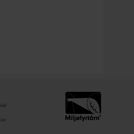
lkår
ler