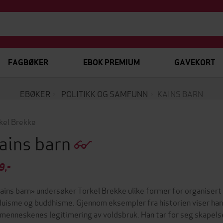
FAGBØKER
EBOK PREMIUM
GAVEKORT
EBØKER
POLITIKK OG SAMFUNN
KAINS BARN
kel Brekke
ains barn
9,-
Kains barn» undersøker Torkel Brekke ulike former for organisert 
duisme og buddhisme. Gjennom eksempler fra historien viser han hv
 menneskenes legitimering av voldsbruk. Han tar for seg skapel