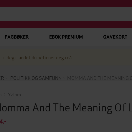
FAGBØKER
EBOK PREMIUM
GAVEKORT
 til deg i landet du befinner deg i nå.
ER
POLITIKK OG SAMFUNN
MOMMA AND THE MEANING O
in D. Yalom
omma And The Meaning Of 
4,-