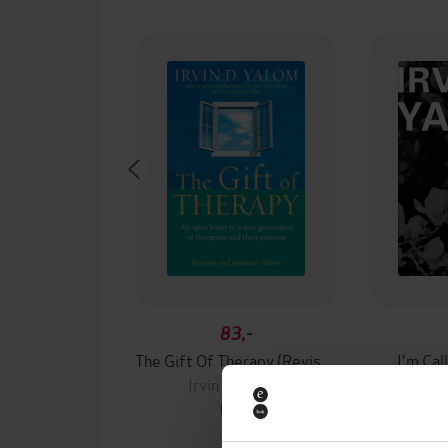
83,-
The Gift Of Therapy (Revised And Updated Edition)
I'm Cal
Irvin D. Yalom
Irv
EBOK