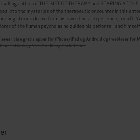
tselling author of THE GIFT OF THERAPY and STARING AT THE S
bes into the mysteries of the therapeutic encounter in this enter
hralling stories drawn from his own clinical experience, Irvin D. 
lorer of the human psyche as he guides his patients - and himsel
leses i våre gratis apper for iPhone/iPad og Android og i webleser for
leses i iBooks, på PC, Kindle og PocketBook
ter