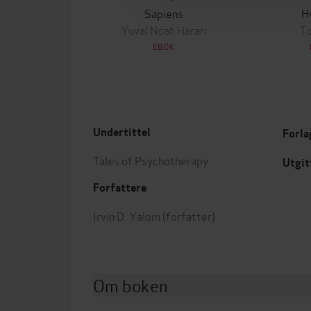
Sapiens
H
Yuval Noah Harari
To
EBOK
Undertittel
Forla
Tales of Psychotherapy
Utgit
Forfattere
Irvin D. Yalom
(forfatter)
Om boken