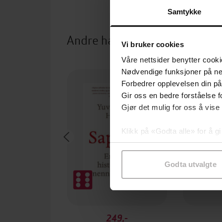
Samtykke
Andre har også kjøpt
Vi bruker cookies
Våre nettsider benytter cooki
Premium
Nødvendige funksjoner på ne
Forbedrer opplevelsen din på
Gir oss en bedre forståelse fo
Gjør det mulig for oss å vise
Klikk på «Godta alle» for å gi
samtykke til spesifikke formå
Godta utvalgte
249,-