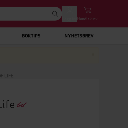
Logg inn
Handlekurv
BOKTIPS
NYHETSBREV
Lukk
×
F LIFE
Life