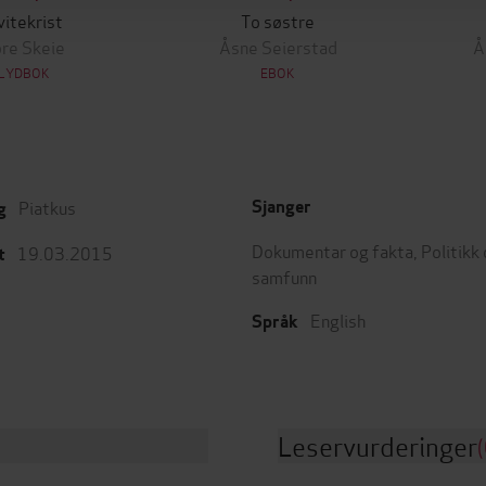
vitekrist
To søstre
re Skeie
Åsne Seierstad
Å
LYDBOK
EBOK
Piatkus
Sjanger
g
Dokumentar og fakta
,
Politikk
19.03.2015
t
samfunn
English
Språk
Leservurderinger
(