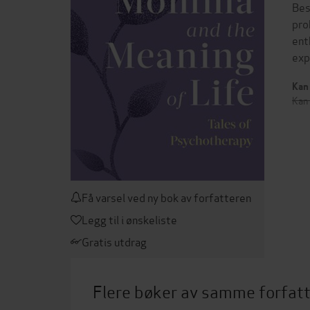
Bes
pro
ent
exp
Kan 
Kan 
Få varsel ved ny bok av forfatteren
Legg til i ønskeliste
Gratis utdrag
Flere bøker av samme forfat