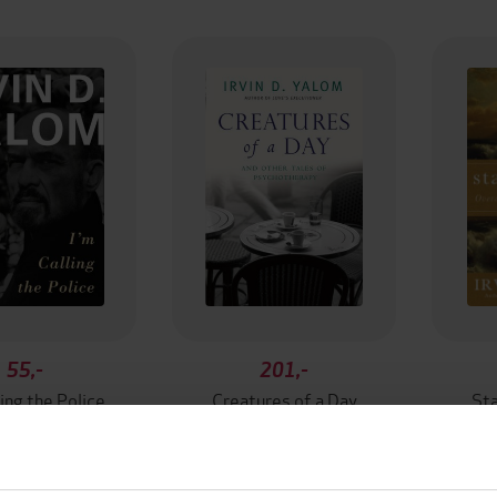
55,-
201,-
ling the Police
Creatures of a Day
Sta
in D. Yalom
Irvin D. Yalom
EBOK
EBOK