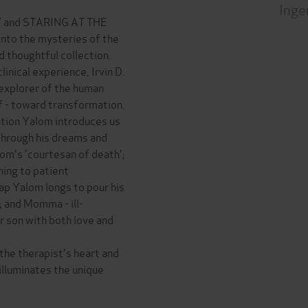
Inge
Y and STARING AT THE
into the mysteries of the
d thoughtful collection.
linical experience, Irvin D.
 explorer of the human
lf - toward transformation.
tion Yalom introduces us
through his dreams and
lom's 'courtesan of death';
ing to patient
ap Yalom longs to pour his
; and Momma - ill-
 son with both love and
 the therapist's heart and
uminates the unique