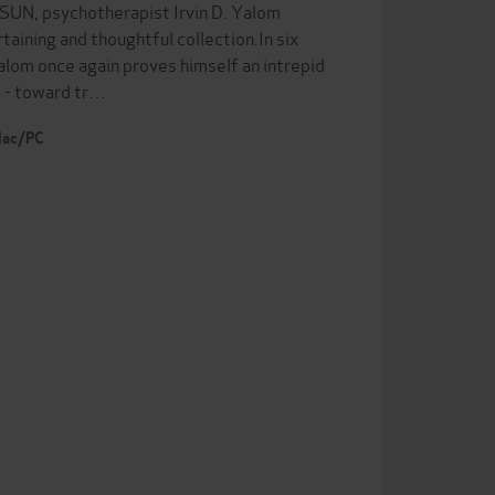
UN, psychotherapist Irvin D. Yalom
taining and thoughtful collection.In six
Yalom once again proves himself an intrepid
f - toward tr…
 Mac/PC