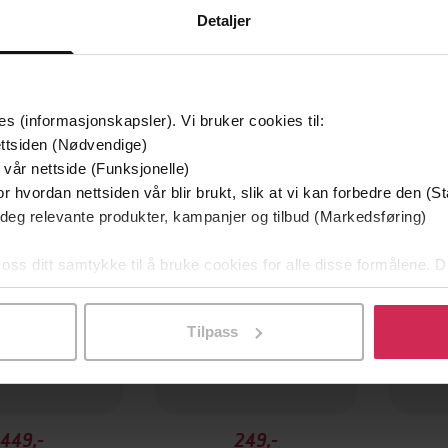
Detaljer
es (informasjonskapsler). Vi bruker cookies til:
Vi anbefaler
ttsiden (Nødvendige)
 vår nettside (Funksjonelle)
r hvordan nettsiden vår blir brukt, slik at vi kan forbedre den (St
 deg relevante produkter, kampanjer og tilbud (Markedsføring)
 oss ditt samtykke til å bruke cookies for alle disse formålene. D
l ved å klikke på «Tilpass». Du kan når som helst trekke tilbake
Tilpass
449,-
249,-