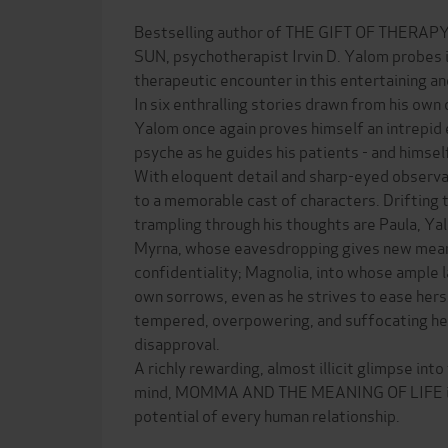
Bestselling author of THE GIFT OF THERAP
SUN, psychotherapist Irvin D. Yalom probes 
therapeutic encounter in this entertaining an
In six enthralling stories drawn from his own c
Yalom once again proves himself an intrepid
psyche as he guides his patients - and himse
With eloquent detail and sharp-eyed observa
to a memorable cast of characters. Drifting 
trampling through his thoughts are Paula, Ya
Myrna, whose eavesdropping gives new mean
confidentiality; Magnolia, into whose ample l
own sorrows, even as he strives to ease hers
tempered, overpowering, and suffocating her
disapproval.
A richly rewarding, almost illicit glimpse into
mind, MOMMA AND THE MEANING OF LIFE ill
potential of every human relationship.