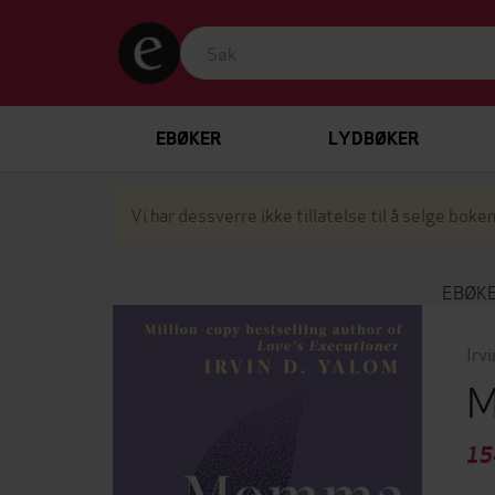
EBØKER
LYDBØKER
Vi har dessverre ikke tillatelse til å selge boken
EBØK
Irv
M
15