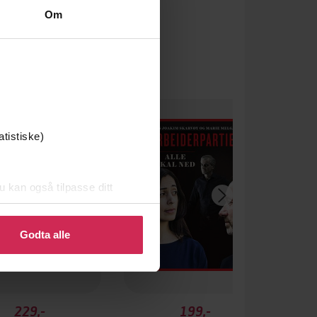
Om
atistiske)
u kan også tilpasse ditt
 eller endre ditt samtykke.
Godta alle
229,-
199,-