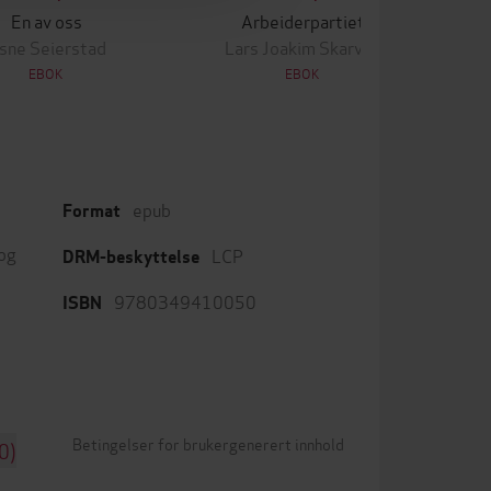
En av oss
Arbeiderpartiet
sne Seierstad
Lars Joakim Skarvøy
EBOK
EBOK
epub
Format
 og
LCP
DRM-beskyttelse
9780349410050
ISBN
Betingelser for brukergenerert innhold
0)