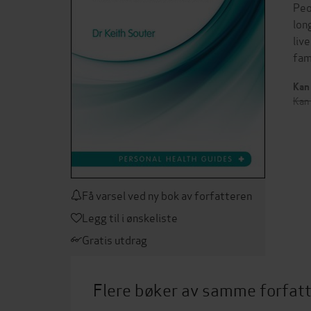
Peo
lon
liv
fam
Kan 
Kan 
Få varsel ved ny bok av forfatteren
Legg til i ønskeliste
Gratis utdrag
Flere bøker av samme forfat