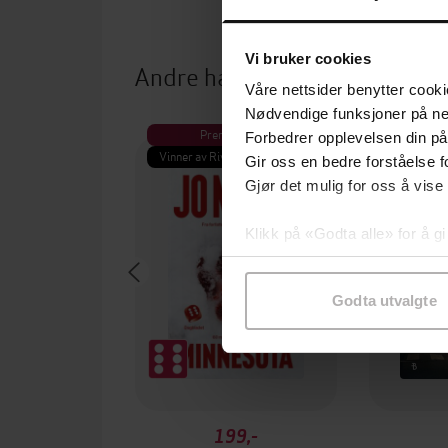
Vi bruker cookies
Andre har også kjøpt
Våre nettsider benytter cooki
Nødvendige funksjoner på ne
Premium
Pre
Forbedrer opplevelsen din på
Vinner av Rivertonprisen
Første gan
Gir oss en bedre forståelse fo
Gjør det mulig for oss å vise
Klikk på «Godta alle» for å gi
samtykke til spesifikke formå
Godta utvalgte
199,-