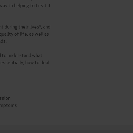
way to helping to treat it
 during their lives*, and
uality of life, as well as
nds.
d to understand what
 essentially, how to deal
ession
symptoms