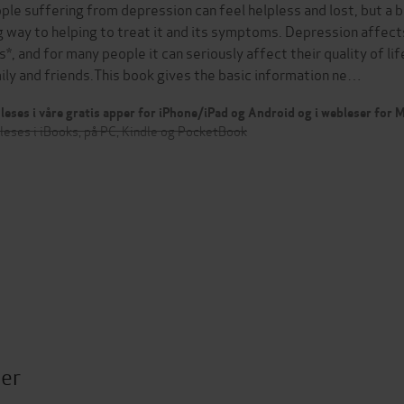
ple suffering from depression can feel helpless and lost, but a b
g way to helping to treat it and its symptoms. Depression affects
es*, and for many people it can seriously affect their quality of lif
ily and friends.This book gives the basic information ne…
leses i våre gratis apper for iPhone/iPad og Android og i webleser for
leses i iBooks, på PC, Kindle og PocketBook
ter