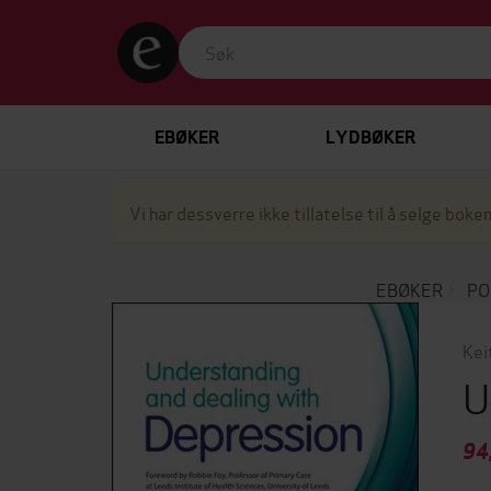
EBØKER
LYDBØKER
Vi har dessverre ikke tillatelse til å selge boken
EBØKER
PO
Kei
U
94