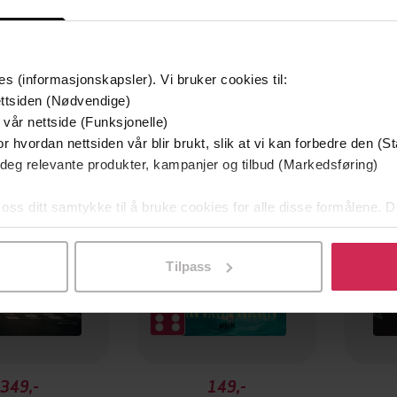
es (informasjonskapsler). Vi bruker cookies til:
ttsiden (Nødvendige)
mium
Premium
 vår nettside (Funksjonelle)
g på tilbud
r hvordan nettsiden vår blir brukt, slik at vi kan forbedre den (St
 deg relevante produkter, kampanjer og tilbud (Markedsføring)
 oss ditt samtykke til å bruke cookies for alle disse formålene. D
l ved å klikke på «Tilpass». Du kan når som helst trekke tilbake
Tilpass
349,-
149,-