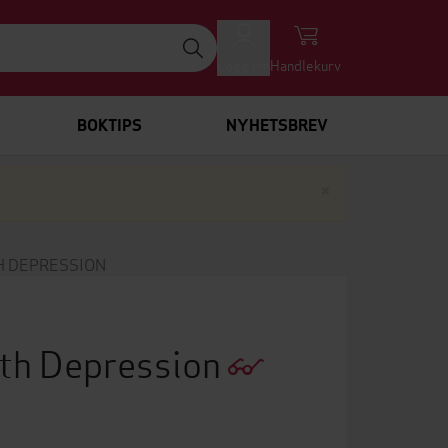
Logg inn
Handlekurv
BOKTIPS
NYHETSBREV
Lukk
×
H DEPRESSION
ith Depression