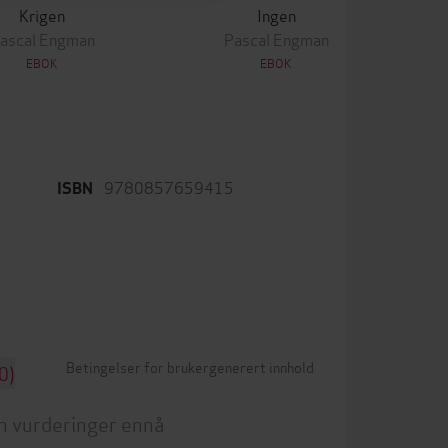
Krigen
Ingen
ascal Engman
Pascal Engman
EBOK
EBOK
9780857659415
ISBN
Betingelser for brukergenerert innhold
0)
n vurderinger ennå