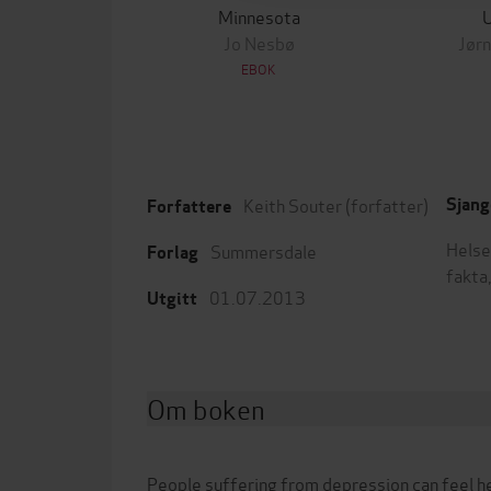
Minnesota
Jo Nesbø
Jørn
EBOK
Keith Souter
(forfatter)
Sjang
Forfattere
Helse 
Summersdale
Forlag
fakta
01.07.2013
Utgitt
Om boken
People suffering from depression can feel hel