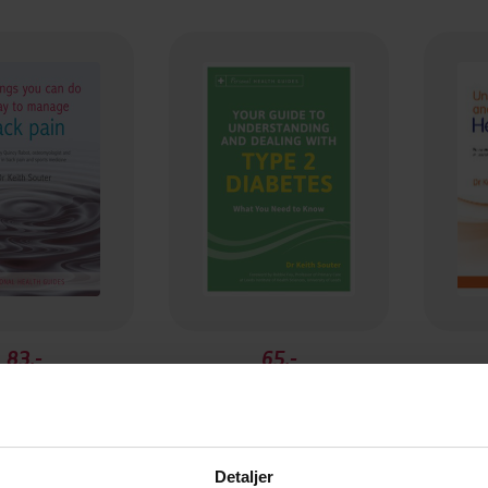
83,-
65,-
50 Things You Can Do Today to Manage Back Pain
Your Guide to Understanding and Dealing with Type 2 Diabetes
th Souter
Keith Souter
EBOK
EBOK
Detaljer