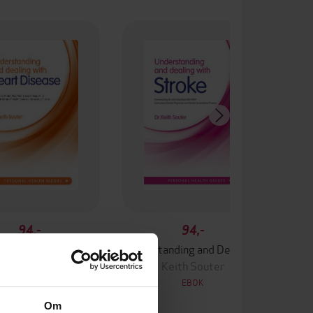
94,-
94,-
Understanding and Dealing with Heart Disease
Understanding and Dealing with Stroke
Keith Souter
Keith Souter
EBOK
EBOK
Om