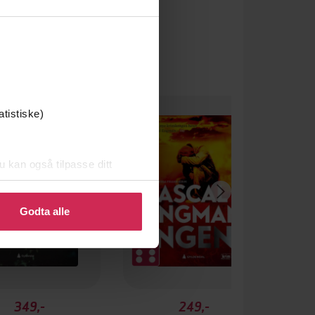
atistiske)
u kan også tilpasse ditt
 eller endre ditt samtykke.
Godta alle
349,-
249,-