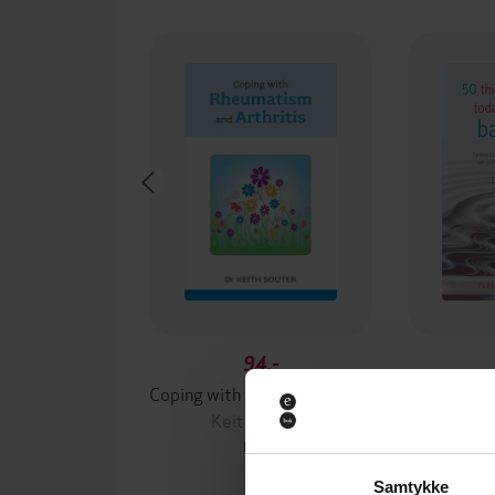
94,-
Coping with Rheumatism and Arthritis
Keith Souter
Kei
EBOK
Samtykke