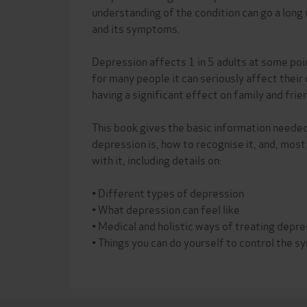
understanding of the condition can go a long 
and its symptoms.
Depression affects 1 in 5 adults at some point
for many people it can seriously affect their q
having a significant effect on family and frie
This book gives the basic information neede
depression is, how to recognise it, and, most
with it, including details on:
• Different types of depression
• What depression can feel like
• Medical and holistic ways of treating depr
• Things you can do yourself to control the 