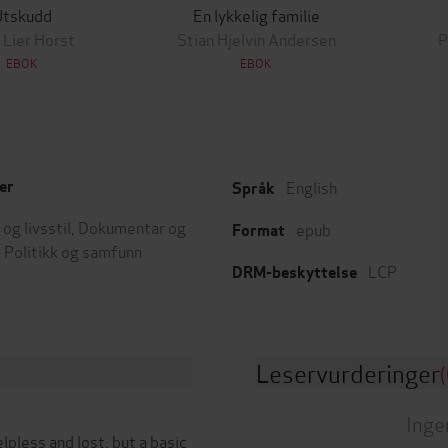
Utskudd
En lykkelig familie
 Lier Horst
Stian Hjelvin Andersen
P
EBOK
EBOK
English
er
Språk
og livsstil
,
Dokumentar og
epub
Format
,
Politikk og samfunn
LCP
DRM-beskyttelse
Leservurderinger
(
Inge
pless and lost, but a basic