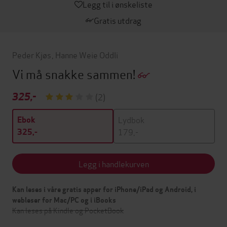
Legg til i ønskeliste
Gratis utdrag
Peder Kjøs
,
Hanne Weie Oddli
Vi må snakke sammen!
325,-
(2)
Lydbok
Ebok
179,-
325,-
Legg i handlekurven
Kan leses i våre gratis apper for iPhone/iPad og Android, i
webleser for Mac/PC og i iBooks
Kan leses på Kindle og PocketBook