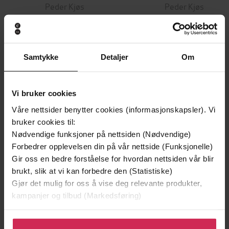
Peder Kjøs
Peder Kjøs
EBOK
EBOK
Samtykke
Detaljer
Om
Andre har også kjøpt
Vi bruker cookies
Premium
Våre nettsider benytter cookies (informasjonskapsler). Vi
bruker cookies til:
Nødvendige funksjoner på nettsiden (Nødvendige)
Forbedrer opplevelsen din på vår nettside (Funksjonelle)
Gir oss en bedre forståelse for hvordan nettsiden vår blir
brukt, slik at vi kan forbedre den (Statistiske)
Gjør det mulig for oss å vise deg relevante produkter,
kampanjer og tilbud (Markedsføring)
Klikk på «Godta alle» for å gi oss ditt samtykke til å