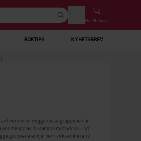
Logg inn
Handlekurv
BOKTIPS
NYHETSBREV
T
 av hverandre. Begge disse gruppene har
bruker mange av de samme metodene – og
gge gruppene er kjernen i virksomheten å