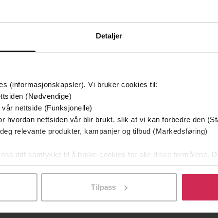
mium
Premium
g på tilbud
Detaljer
es (informasjonskapsler). Vi bruker cookies til:
ttsiden (Nødvendige)
 vår nettside (Funksjonelle)
r hvordan nettsiden vår blir brukt, slik at vi kan forbedre den (St
 deg relevante produkter, kampanjer og tilbud (Markedsføring)
 oss ditt samtykke til å bruke cookies for alle disse formålene. D
349,-
149,-
l ved å klikke på «Tilpass». Du kan når som helst trekke tilbake
Utskudd
En lykkelig familie
 Lier Horst
Stian Hjelvin Andersen
P
Tilpass
EBOK
EBOK