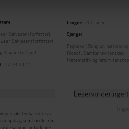
200
sider
ttere
Lengde
Leer-Salvesen
(forfatter),
Sjanger
i Leer-Salvesen
(forfatter)
Fagbøker
,
Religion, historie og
Fagbokforlaget
filosofi
,
Samfunnsvitenskap
,
g
Matematikk og naturvitenskap
07.03.2022
t
Leservurderinger
(
Inge
ejournalister kan lære av
nnsoppdrag som handler om
e av de samme metodene –