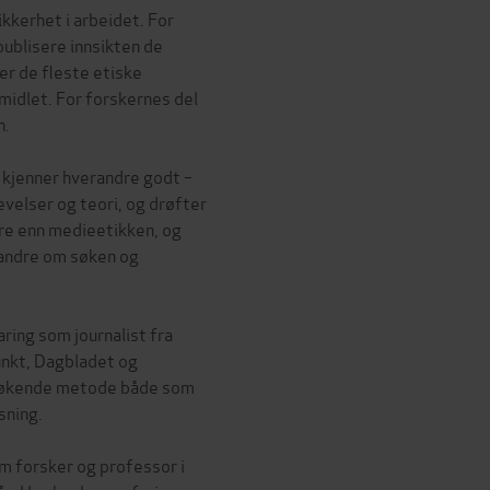
kkerhet i arbeidet. For
ublisere innsikten de
er de fleste etiske
midlet. For forskernes del
n.
 kjenner hverandre godt –
evelser og teori, og drøfter
re enn medieetikken, og
randre om søken og
aring som journalist fra
nkt, Dagbladet og
søkende metode både som
sning.
m forsker og professor i