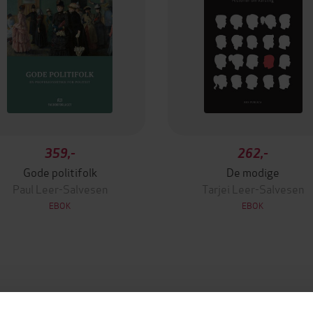
359,-
262,-
Gode politifolk
De modige
Paul Leer-Salvesen
Tarjei Leer-Salvesen
EBOK
EBOK