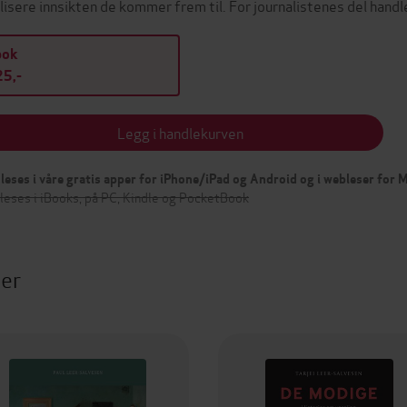
lisere innsikten de kommer frem til. For journalistenes del hand
bok
5,-
Legg i handlekurven
leses i våre gratis apper for iPhone/iPad og Android og i webleser for
leses i iBooks, på PC, Kindle og PocketBook
ter