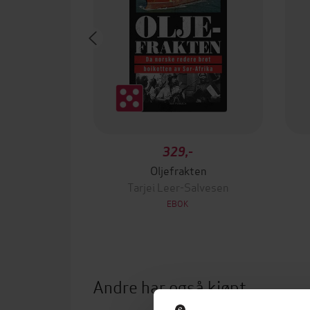
329,-
Oljefrakten
Tarjei Leer-Salvesen
EBOK
Andre har også kjøpt