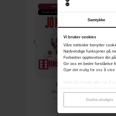
Premium
Pre
Vinner av Rivertonprisen
Første gan
Samtykke
Vi bruker cookies
Våre nettsider benytter cooki
Nødvendige funksjoner på ne
Forbedrer opplevelsen din på
Gir oss en bedre forståelse fo
Gjør det mulig for oss å vise
Klikk på «Godta alle» for å gi
199,-
samtykke til spesifikke formå
Minnesota
Jo Nesbø
Jørn
Godta utvalgte
EBOK