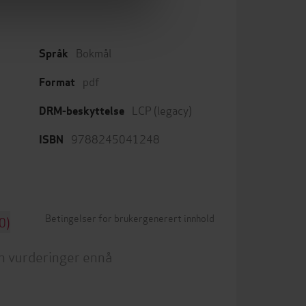
Bokmål
Språk
pdf
Format
LCP (legacy)
DRM-beskyttelse
9788245041248
ISBN
Betingelser for brukergenerert innhold
0)
n vurderinger ennå