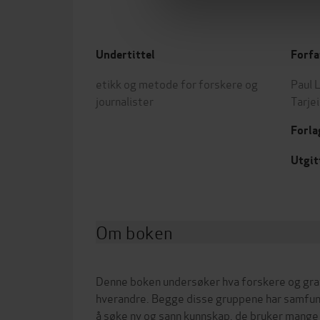
Undertittel
Forfa
etikk og metode for forskere og
Paul 
journalister
Tarje
Forla
Utgit
Om boken
Denne boken undersøker hva forskere og grav
hverandre. Begge disse gruppene har samfu
å søke ny og sann kunnskap, de bruker mang