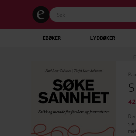
EBØKER
LYDBØKER
Pau
S
42
Den
sam
møt