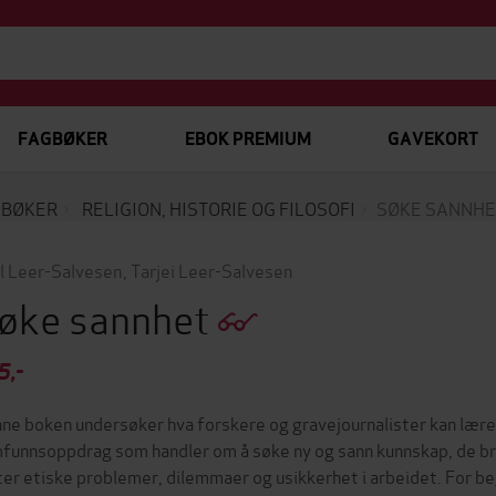
FAGBØKER
EBOK PREMIUM
GAVEKORT
EBØKER
RELIGION, HISTORIE OG FILOSOFI
SØKE SANNHE
l Leer-Salvesen
,
Tarjei Leer-Salvesen
øke sannhet
5,-
ne boken undersøker hva forskere og gravejournalister kan lære
funnsoppdrag som handler om å søke ny og sann kunnskap, de 
er etiske problemer, dilemmaer og usikkerhet i arbeidet. For be