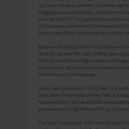
og møter etiske problemer, dilemmaer og usi
begge gruppene er kjernen i virksomheten å p
kommer frem til. For journalistenes del handl
diskusjonene om hvordan kunnskapen blir for
handler det oftest om hvordan den samles in
Boken er en dialog mellom to forfattere som
de er far og sønn. De viser til både egne oppl
blant annet om forskningsetikken er strenge
hva forskere og journalister kan lære av hve
formidling av sann kunnskap.
Tarjei Leer-Salvesen (f. 1977) har 25 års erf
blant annet Fædrelandsvennen, NRK Brennpu
Klassekampen. Han har arbeidet med under
gravejournalist, fagbokforfatter og i undervi
Paul Leer-Salvesen (f. 1951) har arbeidet so