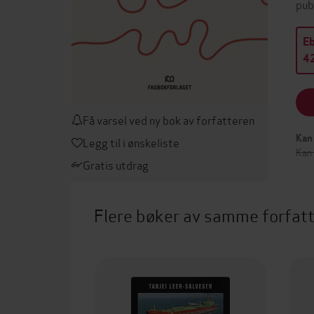
pub
E
42
Få varsel ved ny bok av forfatteren
Kan 
Legg til i ønskeliste
Kan 
Gratis utdrag
Flere bøker av samme forfat