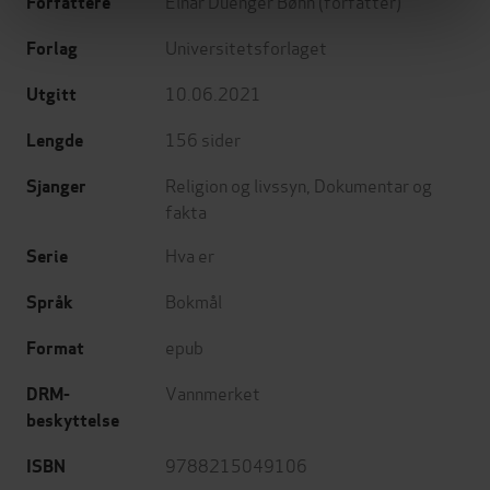
Einar Duenger Bøhn
(forfatter)
Forfattere
Universitetsforlaget
Forlag
10.06.2021
Utgitt
156
sider
Lengde
Religion og livssyn
,
Dokumentar og
Sjanger
fakta
Hva er
Serie
Bokmål
Språk
epub
Format
Vannmerket
DRM-
beskyttelse
9788215049106
ISBN