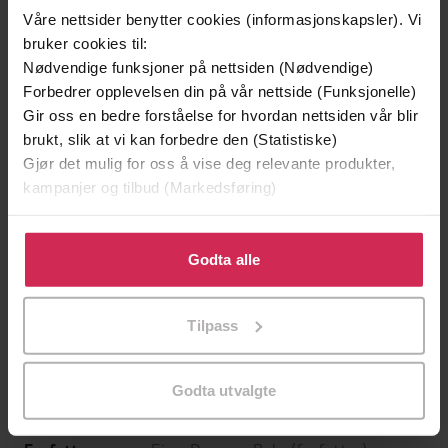
Våre nettsider benytter cookies (informasjonskapsler). Vi
bruker cookies til:
Nødvendige funksjoner på nettsiden (Nødvendige)
Forbedrer opplevelsen din på vår nettside (Funksjonelle)
Gir oss en bedre forståelse for hvordan nettsiden vår blir
brukt, slik at vi kan forbedre den (Statistiske)
Gjør det mulig for oss å vise deg relevante produkter,
kampanjer og tilbud (Markedsføring)
Klikk på «Godta alle» for å gi oss ditt samtykke til å
bruke cookies for alle disse formålene. Du kan også
Godta alle
249,-
329,-
tilpasse ditt samtykke til spesifikke formål ved å klikke
Ingen
Gater jeg har levd
på «Tilpass». Du kan når som helst trekke tilbake eller
Pascal Engman
Nikolai Torgersen
Tilpass
endre ditt samtykke.
EBOK
EBOK
Godta utvalgte