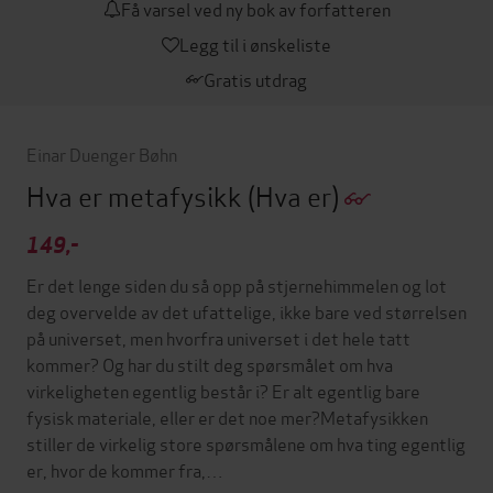
Få varsel ved ny bok av forfatteren
Legg til i ønskeliste
Gratis utdrag
Einar Duenger Bøhn
Hva er metafysikk
(Hva er)
149,-
Er det lenge siden du så opp på stjernehimmelen og lot
deg overvelde av det ufattelige, ikke bare ved størrelsen
på universet, men hvorfra universet i det hele tatt
kommer? Og har du stilt deg spørsmålet om hva
virkeligheten egentlig består i? Er alt egentlig bare
fysisk materiale, eller er det noe mer?Metafysikken
stiller de virkelig store spørsmålene om hva ting egentlig
er, hvor de kommer fra,…