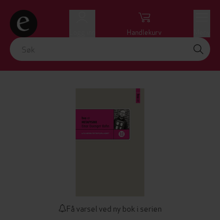
Logg inn
Handlekurv
Meny
Få varsel ved ny bok i serien