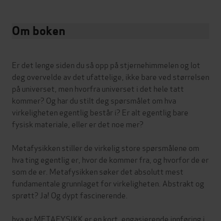
Om boken
Er det lenge siden du så opp på stjernehimmelen og lot
deg overvelde av det ufattelige, ikke bare ved størrelsen
på universet, men hvorfra universet i det hele tatt
kommer? Og har du stilt deg spørsmålet om hva
virkeligheten egentlig består i? Er alt egentlig bare
fysisk materiale, eller er det noe mer?
Metafysikken stiller de virkelig store spørsmålene om
hva ting egentlig er, hvor de kommer fra, og hvorfor de er
som de er. Metafysikken søker det absolutt mest
fundamentale grunnlaget for virkeligheten. Abstrakt og
sprøtt? Ja! Og dypt fascinerende.
hva er METAFYSIKK er en kort, engasjerende innføring i