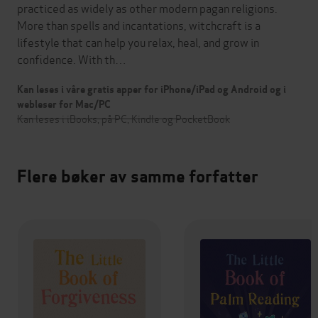
practiced as widely as other modern pagan religions.
More than spells and incantations, witchcraft is a
lifestyle that can help you relax, heal, and grow in
confidence. With th…
Kan leses i våre gratis apper for iPhone/iPad og Android og i
webleser for Mac/PC
Kan leses i iBooks, på PC, Kindle og PocketBook
Flere bøker av samme forfatter