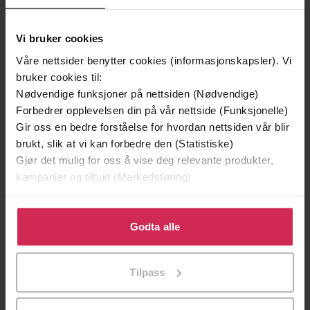
Vi bruker cookies
Våre nettsider benytter cookies (informasjonskapsler). Vi
bruker cookies til:
Nødvendige funksjoner på nettsiden (Nødvendige)
Forbedrer opplevelsen din på vår nettside (Funksjonelle)
Gir oss en bedre forståelse for hvordan nettsiden vår blir
brukt, slik at vi kan forbedre den (Statistiske)
Gjør det mulig for oss å vise deg relevante produkter,
169,-
199,-
kampanjer og tilbud (Markedsføring)
Bienes historie
Prosessen
Maja Lunde
Franz Kafka
Klikk på «Godta alle» for å gi oss ditt samtykke til å
EBOK
EBOK
bruke cookies for alle disse formålene. Du kan også
Godta alle
tilpasse ditt samtykke til spesifikke formål ved å klikke
på «Tilpass». Du kan når som helst trekke tilbake eller
Tilpass
endre ditt samtykke.
Explore the ancient practice of natural
Undertittel