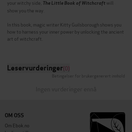
your witchy side,
will
The Little Book of Witchcraft
show you the way.
In this book, magic writer Kitty Guilsborough shows you
how to harness your inner power by unlocking the ancient
art of witchcraft.
Leservurderinger
(0)
Betingelser for brukergenerert innhold
Ingen vurderinger ennå
OM OSS
Om Ebok.no