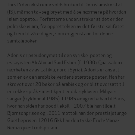
forstå den ekstreme voldsbruken til Den islamske stat
(IS), må man ta «seg bryet med å se nærmere på hvordan
Islam oppsto.» Forfatterne under.streker at det er den
politiske islam, fra opprettelsen av det første kalifatet
og frem til våre dager, som er gjenstand for denne
samtaleboken.
Adonis er pseudonymet til den syriske .poeten og
essayisten Ali Ahmad Said Esber (f. 1930 i Quassabin i
nærheten av av Latikia, nord i Syria). Adonis er ansett
som en av den arabiske verdens største poeter. Han har
skrevet over 20 bøker på arabisk og er blitt oversatt til
en rekke språk - mest kjent er diktsyklusen .Mihyars
sanger (Gyldendal 1985). I 1985 emigrerte han til Paris,
hvor han siden har bodd i eksil. I 2007 ble han tildelt
Bjørnsonprisen og i 2011 mottok han den prestisjetunge
Goetheprisen. I 2016 fikk han den tyske Erich-Maria-
Remarque-.fredsprisen.