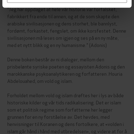
"Jeg har oppdaget at hele vår historie var forfalsket,
fabrikkert fra ende til annen, og at de som skapte den
arabiske sivilisasjonen og dens storhet, ble bannlyst,
fordømt, forkastet, fengslet, om ikke korsfestet. Denne
sivilisasjonen må leses om igjen og ses på en ny måte,
med et nytt blikk og en ny humanisme." (Adonis)
Denne boken består av ni dialoger, mellom den
prisbelønte syriske poeten og essayisten Adonis og den
marokkanske psykoanalytikeren og forfatteren .Houria
Abdelouahed, om vold og islam.
Forholdet mellom vold og islam drøftes her i lys av både
historiske kilder og vår tids radikalisering. Det er islam
som et politisk regime som forfatterne her legger
grunnen for en ny forståelse av. Det hevdes, med
henvisninger til Koranen og dens fortolkere, at «volden i
islam går hånd i hånd med utbredelsen», og videre at for å