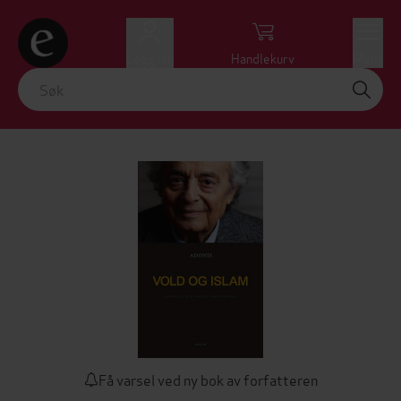
Logg inn
Handlekurv
Meny
Få varsel ved ny bok av forfatteren