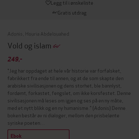
Legg til i ønskeliste
Gratis utdrag
Adonis
,
Houria Abdelouahed
Vold og islam
249,-
"Jeg har oppdaget at hele vår historie var forfalsket,
fabrikkert fra ende til annen, og at de som skapte den
arabiske sivilisasjonen og dens storhet, ble bannlyst,
fordømt, forkastet, fengslet, om ikke korsfestet. Denne
sivilisasjonen må leses om igjen og ses på en ny måte,
med et nytt blikk og en ny humanisme." (Adonis) Denne
boken består av ni dialoger, mellom den prisbelønte
syriske poeten…
Ebok