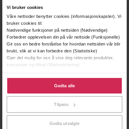
05.04.2016
Vi bruker cookies
Utgitt
Våre nettsider benytter cookies (informasjonskapsler). Vi
191
sider
Lengde
bruker cookies til:
Nødvendige funksjoner på nettsiden (Nødvendige)
Religion og livssyn
,
Biografier
,
Dokumentar
Sjanger
Forbedrer opplevelsen din på vår nettside (Funksjonelle)
og fakta
Gir oss en bedre forståelse for hvordan nettsiden vår blir
Bokmål
Språk
brukt, slik at vi kan forbedre den (Statistiske)
Gjør det mulig for oss å vise deg relevante produkter,
epub
Format
kampanjer og tilbud (Markedsføring)
Vannmerket
DRM-
Klikk på «Godta alle» for å gi oss ditt samtykke til å
beskyttelse
bruke cookies for alle disse formålene. Du kan også
Godta alle
9788256018956
tilpasse ditt samtykke til spesifikke formål ved å klikke
ISBN
på «Tilpass». Du kan når som helst trekke tilbake eller
Tilpass
endre ditt samtykke.
Om boken
Godta utvalgte