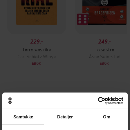
229,-
249,-
Terrorens rike
To søstre
Carl Schiøtz Wibye
Åsne Seierstad
EBOK
EBOK
samtaler med Houria Abdelouahed
Undertittel
Adonis
(forfatter),
Houria Abdelouahed
Forfattere
(forfatter),
Tom Lotherington
(oversetter)
Samtykke
Detaljer
Om
Solum
Forlag