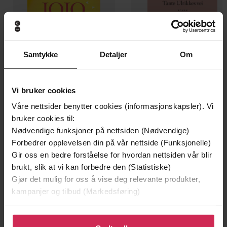
Samtykke
Detaljer
Om
Vi bruker cookies
Våre nettsider benytter cookies (informasjonskapsler). Vi
bruker cookies til:
149,-
199,-
Nødvendige funksjoner på nettsiden (Nødvendige)
Jenta som ble igjen
Tante Ulrikkes vei
Forbedrer opplevelsen din på vår nettside (Funksjonelle)
Jojo Moyes
Zeshan Shakar
Gir oss en bedre forståelse for hvordan nettsiden vår blir
EBOK
EBOK
brukt, slik at vi kan forbedre den (Statistiske)
Gjør det mulig for oss å vise deg relevante produkter,
kampanjer og tilbud (Markedsføring)
roman
Undertittel
Klikk på «Godta alle» for å gi oss ditt samtykke til å