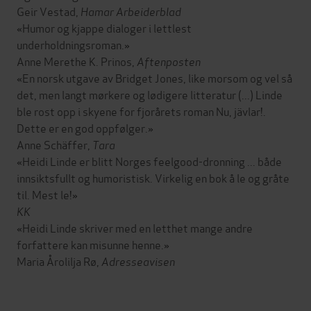
Geir Vestad,
Hamar Arbeiderblad
«Humor og kjappe dialoger i lettlest
underholdningsroman.»
Anne Merethe K. Prinos,
Aftenposten
«En norsk utgave av Bridget Jones, like morsom og vel så
det, men langt mørkere og lødigere litteratur (...) Linde
ble rost opp i skyene for fjorårets roman Nu, jävlar!.
Dette er en god oppfølger.»
Anne Schäffer,
Tara
«Heidi Linde er blitt Norges feelgood-dronning ... både
innsiktsfullt og humoristisk. Virkelig en bok å le og gråte
til. Mest le!»
KK
«Heidi Linde skriver med en letthet mange andre
forfattere kan misunne henne.»
Maria Årolilja Rø,
Adresseavisen