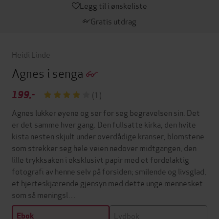
Legg til i ønskeliste
Gratis utdrag
Heidi Linde
Agnes i senga
199,-
(1)
Agnes lukker øyene og ser for seg begravelsen sin. Det
er det samme hver gang. Den fullsatte kirka, den hvite
kista nesten skjult under overdådige kranser, blomstene
som strekker seg hele veien nedover midtgangen, den
lille trykksaken i eksklusivt papir med et fordelaktig
fotografi av henne selv på forsiden; smilende og livsglad,
et hjerteskjærende gjensyn med dette unge mennesket
som så meningsl…
Lydbok
Ebok