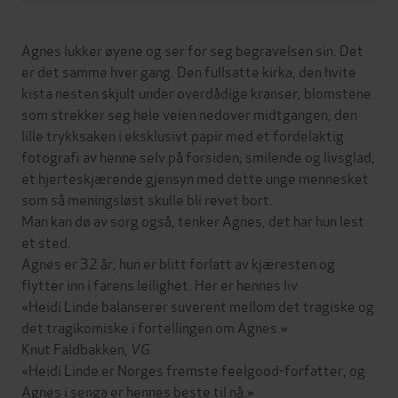
Agnes lukker øyene og ser for seg begravelsen sin. Det
er det samme hver gang. Den fullsatte kirka, den hvite
kista nesten skjult under overdådige kranser, blomstene
som strekker seg hele veien nedover midtgangen, den
lille trykksaken i eksklusivt papir med et fordelaktig
fotografi av henne selv på forsiden; smilende og livsglad,
et hjerteskjærende gjensyn med dette unge mennesket
som så meningsløst skulle bli revet bort.
Man kan dø av sorg også, tenker Agnes, det har hun lest
et sted.
Agnes er 32 år, hun er blitt forlatt av kjæresten og
flytter inn i farens leilighet. Her er hennes liv.
«Heidi Linde balanserer suverent mellom det tragiske og
det tragikomiske i fortellingen om Agnes.»
Knut Faldbakken,
VG
«Heidi Linde er Norges fremste feelgood-forfatter, og
Agnes i senga er hennes beste til nå.»