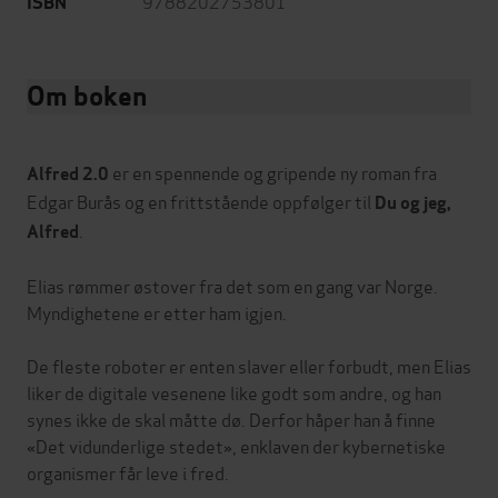
9788202753801
ISBN
Om boken
er en spennende og gripende ny roman fra
Alfred 2.0
Edgar Burås og en frittstående oppfølger til
Du og jeg,
.
Alfred
Elias rømmer østover fra det som en gang var Norge.
Myndighetene er etter ham igjen.
De fleste roboter er enten slaver eller forbudt, men Elias
liker de digitale vesenene like godt som andre, og han
synes ikke de skal måtte dø. Derfor håper han å finne
«Det vidunderlige stedet», enklaven der kybernetiske
organismer får leve i fred.