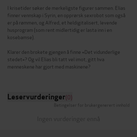
I krisetider søker de merkeligste figurer sammen. Elias
finner vennskap i Syrin, en opprørsk sexrobot som også
er på rømmen, og Alfred, et heldigitalisert, levende
husprogram (som rent midlertidig er lasta inn i en
kosebamse).
Klarer den brokete gjengen å finne «Det vidunderlige
stedet»? Og vil Elias bli tatt vel imot, gitt hva
menneskene har gjort med maskinene?
Leservurderinger
(0)
Betingelser for brukergenerert innhold
Ingen vurderinger ennå