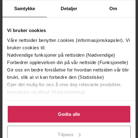
Samtykke
Detaljer
Om
Vi bruker cookies
Våre nettsider benytter cookies (informasjonskapsler). Vi
bruker cookies til:
Nødvendige funksjoner på nettsiden (Nødvendige)
Forbedrer opplevelsen din på vår nettside (Funksjonelle)
Gir oss en bedre forståelse for hvordan nettsiden vår blir
brukt, slik at vi kan forbedre den (Statistiske)
218,-
229,-
Gjør det mulig for oss å vise deg relevante produkter,
Skråpånatta
Svøm med dem som drukn
kampanjer og tilbud (Markedsføring)
Lars Mytting
Lars Mytting
EBOK
EBOK
Klikk på «Godta alle» for å gi oss ditt samtykke til å
bruke cookies for alle disse formålene. Du kan også
Godta alle
tilpasse ditt samtykke til spesifikke formål ved å klikke
på «Tilpass». Du kan når som helst trekke tilbake eller
Tilpass
endre ditt samtykke.