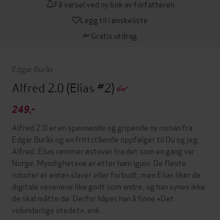
Få varsel ved ny bok av forfatteren
Legg til i ønskeliste
Gratis utdrag
Edgar Burås
Alfred 2.0
(Elias #2)
249,-
Alfred 2.0 er en spennende og gripende ny roman fra
Edgar Burås og en frittstående oppfølger til Du og jeg,
Alfred. Elias rømmer østover fra det som en gang var
Norge. Myndighetene er etter ham igjen. De fleste
roboter er enten slaver eller forbudt, men Elias liker de
digitale vesenene like godt som andre, og han synes ikke
de skal måtte dø. Derfor håper han å finne «Det
vidunderlige stedet», enk…