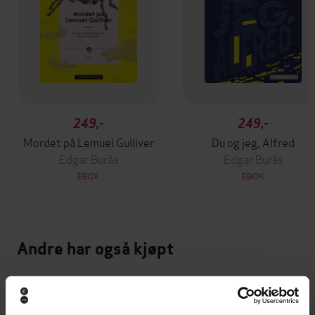
249,-
249,-
Mordet på Lemuel Gulliver
Du og jeg, Alfred
Edgar Burås
Edgar Burås
EBOK
EBOK
Andre har også kjøpt