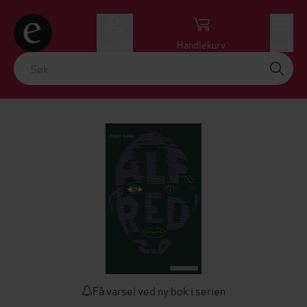
Logg inn
Handlekurv
Meny
Få varsel ved ny bok i serien