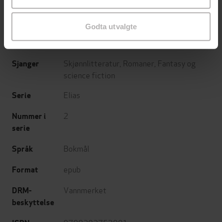
Edgar Burås
(forfatter)
Forfattere
Cappelen Damm
Forlag
Godta utvalgte
17.01.2022
Utgitt
Skjønnlitteratur
,
Romaner
,
Fantasy og
Sjanger
science fiction
Elias
Serie
2
Nummer i
serie
Bokmål
Språk
epub
Format
Vannmerket
DRM-
beskyttelse