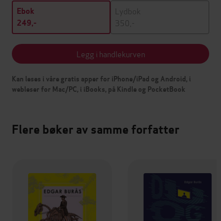
Lydbok
Ebok
350,-
249,-
Legg i handlekurven
Kan leses i våre gratis apper for iPhone/iPad og Android, i
webleser for Mac/PC, i iBooks, på Kindle og PocketBook
Flere bøker av samme forfatter