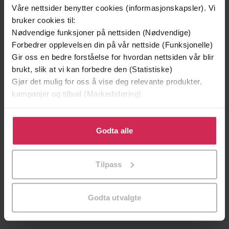
Våre nettsider benytter cookies (informasjonskapsler). Vi
bruker cookies til:
Nødvendige funksjoner på nettsiden (Nødvendige)
Forbedrer opplevelsen din på vår nettside (Funksjonelle)
Gir oss en bedre forståelse for hvordan nettsiden vår blir
brukt, slik at vi kan forbedre den (Statistiske)
Gjør det mulig for oss å vise deg relevante produkter,
kampanjer og tilbud (Markedsføring)
Klikk på «Godta alle» for å gi oss ditt samtykke til å
bruke cookies for alle disse formålene. Du kan også
Godta alle
349,-
149,-
tilpasse ditt samtykke til spesifikke formål ved å klikke
Utskudd
En lykkelig familie
på «Tilpass». Du kan når som helst trekke tilbake eller
Jørn Lier Horst
Stian Hjelvin Andersen
Tilpass
endre ditt samtykke.
EBOK
EBOK
Godta utvalgte