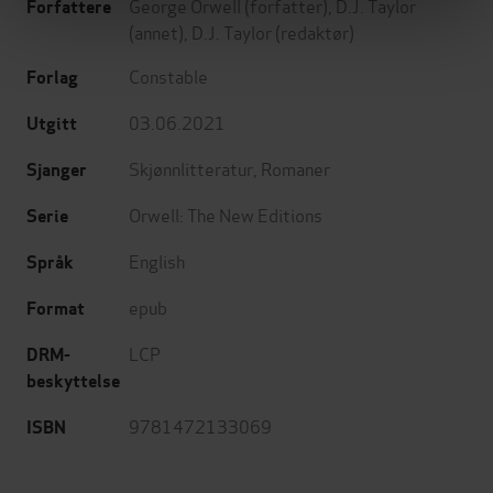
George Orwell
(forfatter),
D.J. Taylor
Forfattere
(annet),
D.J. Taylor
(redaktør)
Constable
Forlag
03.06.2021
Utgitt
Skjønnlitteratur
,
Romaner
Sjanger
Orwell: The New Editions
Serie
English
Språk
epub
Format
LCP
DRM-
beskyttelse
9781472133069
ISBN