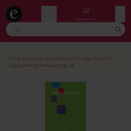
Logg inn
Handlekurv
Meny
Lu
×
Vi har dessverre ikke tillatelse til å selge boken til
deg i landet du befinner deg i nå.