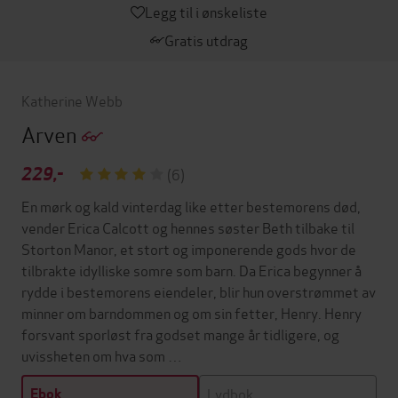
Legg til i ønskeliste
Gratis utdrag
Katherine Webb
Arven
229,-
(6)
En mørk og kald vinterdag like etter bestemorens død,
vender Erica Calcott og hennes søster Beth tilbake til
Storton Manor, et stort og imponerende gods hvor de
tilbrakte idylliske somre som barn. Da Erica begynner å
rydde i bestemorens eiendeler, blir hun overstrømmet av
minner om barndommen og om sin fetter, Henry. Henry
forsvant sporløst fra godset mange år tidligere, og
uvissheten om hva som …
Lydbok
Ebok