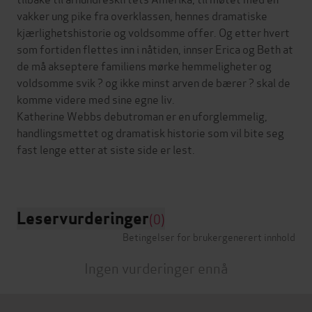
vakker ung pike fra overklassen, hennes dramatiske
kjærlighetshistorie og voldsomme offer. Og etter hvert
som fortiden flettes inn i nåtiden, innser Erica og Beth at
de må akseptere familiens mørke hemmeligheter og
voldsomme svik ? og ikke minst arven de bærer ? skal de
komme videre med sine egne liv.
Katherine Webbs debutroman er en uforglemmelig,
handlingsmettet og dramatisk historie som vil bite seg
fast lenge etter at siste side er lest.
Leservurderinger
(0)
Betingelser for brukergenerert innhold
Ingen vurderinger ennå