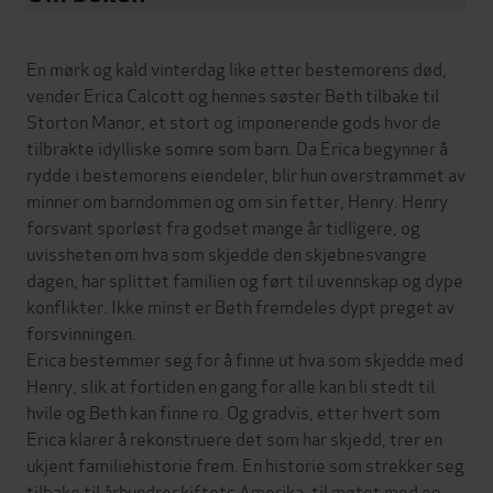
En mørk og kald vinterdag like etter bestemorens død,
vender Erica Calcott og hennes søster Beth tilbake til
Storton Manor, et stort og imponerende gods hvor de
tilbrakte idylliske somre som barn. Da Erica begynner å
rydde i bestemorens eiendeler, blir hun overstrømmet av
minner om barndommen og om sin fetter, Henry. Henry
forsvant sporløst fra godset mange år tidligere, og
uvissheten om hva som skjedde den skjebnesvangre
dagen, har splittet familien og ført til uvennskap og dype
konflikter. Ikke minst er Beth fremdeles dypt preget av
forsvinningen.
Erica bestemmer seg for å finne ut hva som skjedde med
Henry, slik at fortiden en gang for alle kan bli stedt til
hvile og Beth kan finne ro. Og gradvis, etter hvert som
Erica klarer å rekonstruere det som har skjedd, trer en
ukjent familiehistorie frem. En historie som strekker seg
tilbake til århundreskiftets Amerika, til møtet med en