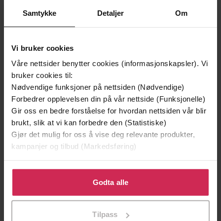
Samtykke
Detaljer
Om
Vi bruker cookies
Våre nettsider benytter cookies (informasjonskapsler). Vi
bruker cookies til:
Nødvendige funksjoner på nettsiden (Nødvendige)
Forbedrer opplevelsen din på vår nettside (Funksjonelle)
Gir oss en bedre forståelse for hvordan nettsiden vår blir
249,-
249,-
brukt, slik at vi kan forbedre den (Statistiske)
Skyggesøsteren
Helenas hemmelighet
Gjør det mulig for oss å vise deg relevante produkter,
Lucinda Riley
Lucinda Riley
kampanjer og tilbud (Markedsføring)
EBOK
EBOK
Klikk på «Godta alle» for å gi oss ditt samtykke til å
bruke cookies for alle disse formålene. Du kan også
Godta alle
tilpasse ditt samtykke til spesifikke formål ved å klikke
på «Tilpass». Du kan når som helst trekke tilbake eller
Katherine Webb
(forfatter),
Jan Chr. Næss
Forfattere
Tilpass
endre ditt samtykke.
(oversetter)