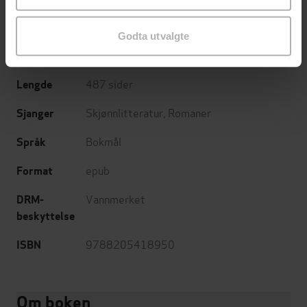
Gyldendal
Forlag
Godta utvalgte
30.03.2011
Utgitt
487
sider
Lengde
Skjønnlitteratur
,
Romaner
Sjanger
Bokmål
Språk
epub
Format
Vannmerket
DRM-
beskyttelse
9788205418950
ISBN
Om boken