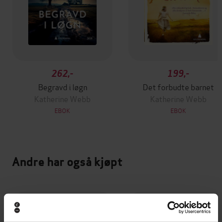
262,-
199,-
Begravd i løgn
Det forbudte barnet
Katherine Webb
Katherine Webb
EBOK
EBOK
Andre har også kjøpt