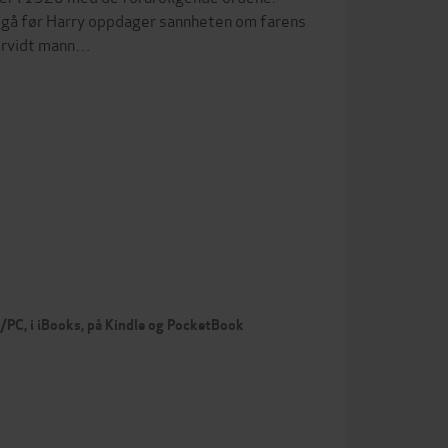
tid gå før Harry oppdager sannheten om farens
vorvidt mann…
c/PC, i iBooks, på Kindle og PocketBook