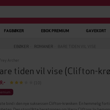
FAGBØKER
EBOK PREMIUM
GAVEKORT
EBØKER
ROMANER
BARE TIDEN VIL VISE
frey Archer
are tiden vil vise
(Clifton-kr
9,-
(10)
remium
ste bind i den nye suksessen Clifton-krøniken: En hemmelig fort
nheten. Den storslåtte beretningen om Harry Cliftons liv begyn