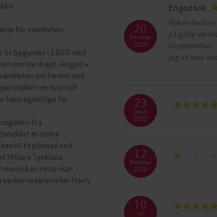
iken:
En god bok
Boken beskriv
20
kamp for sannheten.
på gode verdie
Oktober
livsprøvelser,
2023
s liv begynner i 1920 med
jeg vil lese ne
en min ble drept i krigen.»
r sannheten om farens død.
 spørsmålet om hvorvidt
er hans egentlige far.
23
Januar
2022
ongalleri fra
utbruddet av andre
an vil ta plassen ved
12
ot Hitlers Tyskland.
Oktober
n med på en reise man
2020
 verken leseren eller Harry
10
Juli