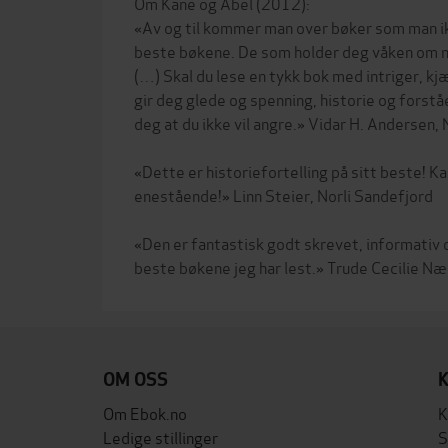
Om Kane og Abel (2012):
«Av og til kommer man over bøker som man ik
beste bøkene. De som holder deg våken om n
(…) Skal du lese en tykk bok med intriger, kjæ
gir deg glede og spenning, historie og forståe
deg at du ikke vil angre.» Vidar H. Andersen
«Dette er historiefortelling på sitt beste! Ka
enestående!» Linn Steier, Norli Sandefjord
«Den er fantastisk godt skrevet, informativ 
OM OSS
Om Ebok.no
K
Ledige stillinger
S