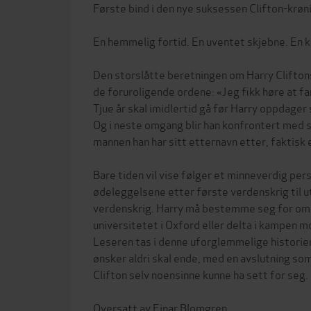
Første bind i den nye suksessen Clifton-krøn
En hemmelig fortid. En uventet skjebne. En 
Den storslåtte beretningen om Harry Clifton
de foruroligende ordene: «Jeg fikk høre at far
Tjue år skal imidlertid gå før Harry oppdage
Og i neste omgang blir han konfrontert med
mannen han har sitt etternavn etter, faktisk 
Bare tiden vil vise følger et minneverdig pers
ødeleggelsene etter første verdenskrig til 
verdenskrig. Harry må bestemme seg for om h
universitetet i Oxford eller delta i kampen m
Leseren tas i denne uforglemmelige historie
ønsker aldri skal ende, med en avslutning som
Clifton selv noensinne kunne ha sett for seg.
Oversatt av Einar Blomgren.