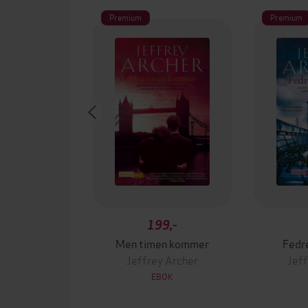
Premium
Premium
199,-
Men timen kommer
Fedr
Jeffrey Archer
Jeff
EBOK