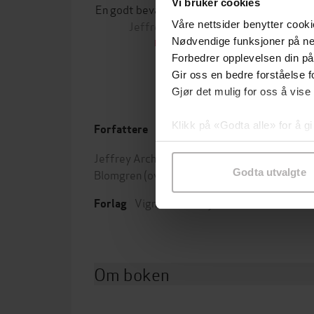
Vi bruker cookies
En godt bevart hemmelighet
Ønsk de
Jeffrey Archer
Jeff
Våre nettsider benytter cooki
Nødvendige funksjoner på ne
EBOK
Forbedrer opplevelsen din på
Gir oss en bedre forståelse fo
Gjør det mulig for oss å vise
Klikk på «Godta alle» for å gi
Forfattere
Utgit
samtykke til spesifikke formå
Jeffrey Archer
(forfatter),
Einar
Leng
Godta utvalgte
Blomgren
(oversetter)
Sjang
Vigmostad & Bjørke
Forlag
Om boken