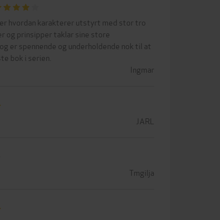
er hvordan karakterer utstyrt med stor tro
r og prinsipper taklar sine store
 og er spennende og underholdende nok til at
ste bok i serien.
Ingmar
JARL
Tmgilja