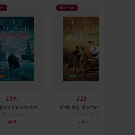
um
Premium
Pr
199,-
229,-
gere enn sverdet
Ønsk deg ikke for mye
De
effrey Archer
Jeffrey Archer
EBOK
EBOK