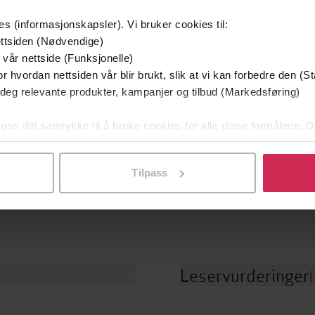
g ikke for mye
Mektigere enn sverdet
Men
rey Archer
Jeffrey Archer
J
es (informasjonskapsler). Vi bruker cookies til:
ttsiden (Nødvendige)
EBOK
EBOK
 vår nettside (Funksjonelle)
r hvordan nettsiden vår blir brukt, slik at vi kan forbedre den (St
 deg relevante produkter, kampanjer og tilbud (Markedsføring)
 oss ditt samtykke til å bruke cookies for alle disse formålene. D
17.01.2014
Clifton-krøniken
t
Serie
l ved å klikke på «Tilpass». Du kan når som helst trekke tilbake
437
sider
1
de
Nummer i serie
Tilpass
Skjønnlitteratur
,
Romaner
Bokmål
er
Språk
Leservurderinger
(