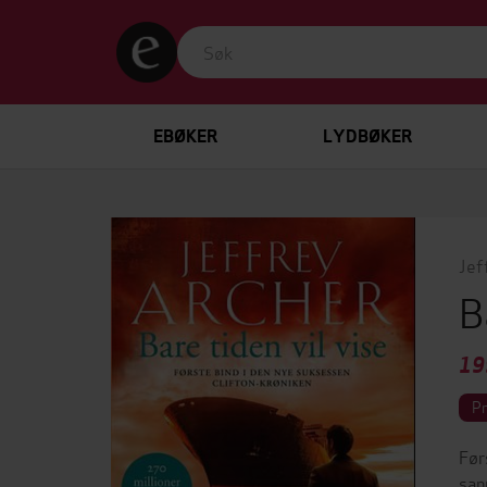
EBØKER
LYDBØKER
Jef
B
19
P
Før
san