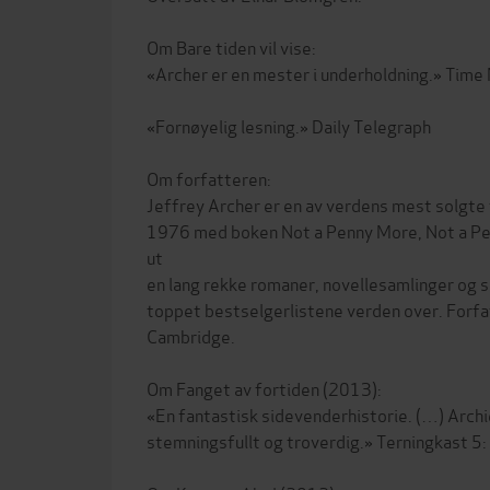
Om Bare tiden vil vise:
«Archer er en mester i underholdning.» Time
«Fornøyelig lesning.» Daily Telegraph
Om forfatteren:
Jeffrey Archer er en av verdens mest solgte 
1976 med boken Not a Penny More, Not a Pen
ut
en lang rekke romaner, novellesamlinger og s
toppet bestselgerlistene verden over. Forfa
Cambridge.
Om Fanget av fortiden (2013):
«En fantastisk sidevenderhistorie. (…) Archie
stemningsfullt og troverdig.» Terningkast 5: