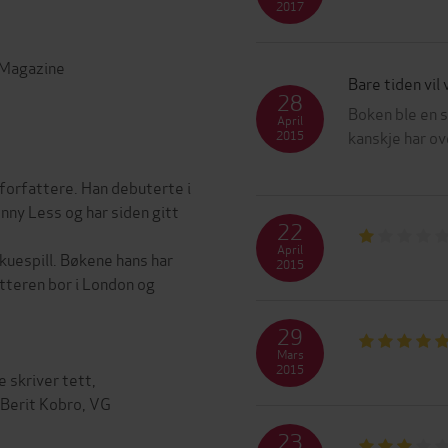
2017
 Magazine
Bare tiden vil 
28
Boken ble en 
April
kanskje har ov
2015
forfattere. Han debuterte i
ny Less og har siden gitt
22
April
kuespill. Bøkene hans har
2015
tteren bor i London og
29
Mars
2015
 skriver tett,
 Berit Kobro, VG
23