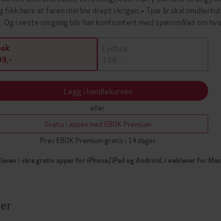
g fikk høre at faren min ble drept i krigen.» Tjue år skal imidler
. Og i neste omgang blir han konfrontert med spørsmålet om h
Lydbok
bok
199,-
9,-
Legg i handlekurven
eller
Gratis i appen med EBOK Premium
Prøv EBOK Premium gratis i 14 dager
leses i våre gratis apper for iPhone/iPad og Android, i webleser for Ma
ter