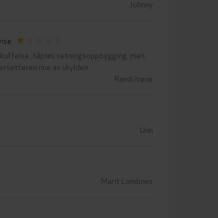
Johnny
vise
skuffelse, håpløs setningsoppbygging, men
ersetteren noe av skylden.
Randi Irene
Unn
Marit Lombnes