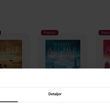
Premium
Premi
Detaljer
229,-
199,-