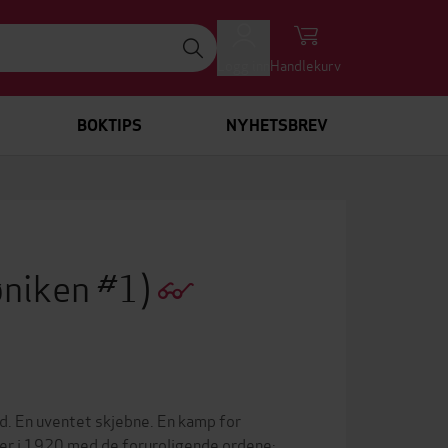
Logg inn
Handlekurv
BOKTIPS
NYHETSBREV
øniken #1)
id. En uventet skjebne. En kamp for
ner i 1920 med de foruroligende ordene: