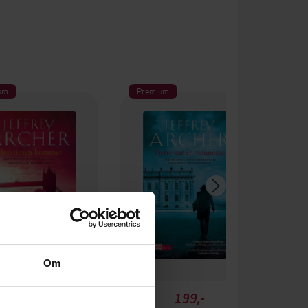
um
Premium
Om
199,-
199,-