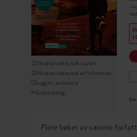
«Je
død
E
19
Få varsel ved ny bok i serien
Få varsel ved ny bok av forfatteren
Legg til i ønskeliste
Gratis utdrag
Kan 
Flere bøker av samme forfat