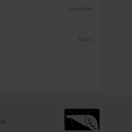
Tone Mette
Kristin
lkår