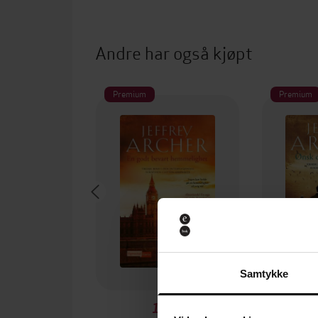
Andre har også kjøpt
Premium
Premium
Samtykke
199,-