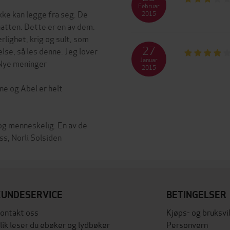
Februar
ke kan legge fra seg. De
2015
atten. Dette er en av dem.
rlighet, krig og sult, som
27
lse, så les denne. Jeg lover
Januar
, Nye meninger
2015
ne og Abel er helt
og menneskelig. En av de
KUNDESERVICE
BETINGELSER
ontakt oss
Kjøps- og bruksvi
lik leser du ebøker og lydbøker
Personvern