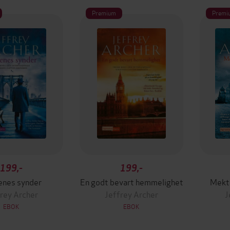
Premium
Premi
199,-
199,-
enes synder
En godt bevart hemmelighet
Mekti
rey Archer
Jeffrey Archer
J
EBOK
EBOK