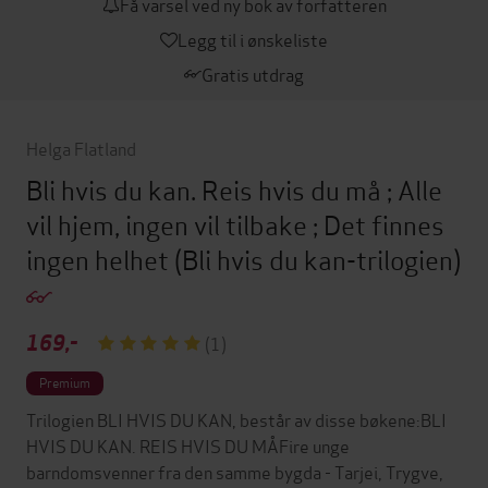
Få varsel ved ny bok av forfatteren
Legg til i ønskeliste
Gratis utdrag
Helga Flatland
Bli hvis du kan. Reis hvis du må ; Alle
vil hjem, ingen vil tilbake ; Det finnes
ingen helhet
(Bli hvis du kan-trilogien)
169,-
(1)
Premium
Trilogien BLI HVIS DU KAN, består av disse bøkene:BLI
HVIS DU KAN. REIS HVIS DU MÅFire unge
barndomsvenner fra den samme bygda - Tarjei, Trygve,