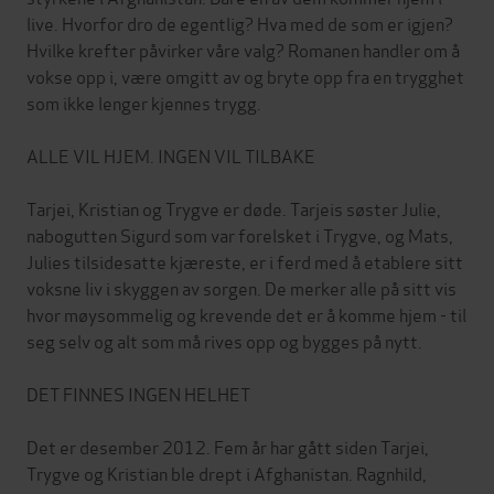
live. Hvorfor dro de egentlig? Hva med de som er igjen?
Hvilke krefter påvirker våre valg? Romanen handler om å
vokse opp i, være omgitt av og bryte opp fra en trygghet
som ikke lenger kjennes trygg.
ALLE VIL HJEM. INGEN VIL TILBAKE
Tarjei, Kristian og Trygve er døde. Tarjeis søster Julie,
nabogutten Sigurd som var forelsket i Trygve, og Mats,
Julies tilsidesatte kjæreste, er i ferd med å etablere sitt
voksne liv i skyggen av sorgen. De merker alle på sitt vis
hvor møysommelig og krevende det er å komme hjem - til
seg selv og alt som må rives opp og bygges på nytt.
DET FINNES INGEN HELHET
Det er desember 2012. Fem år har gått siden Tarjei,
Trygve og Kristian ble drept i Afghanistan. Ragnhild,