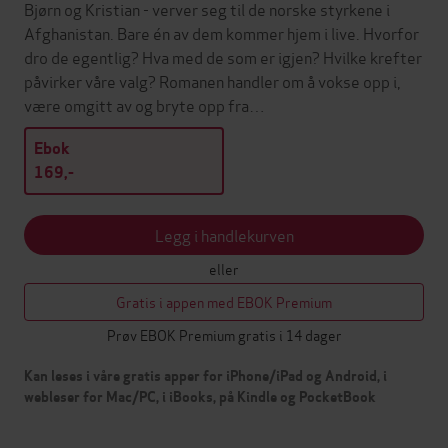
Bjørn og Kristian - verver seg til de norske styrkene i
Afghanistan. Bare én av dem kommer hjem i live. Hvorfor
dro de egentlig? Hva med de som er igjen? Hvilke krefter
påvirker våre valg? Romanen handler om å vokse opp i,
være omgitt av og bryte opp fra…
Ebok
169,-
Legg i handlekurven
eller
Gratis i appen med EBOK Premium
Prøv EBOK Premium gratis i 14 dager
Kan leses i våre gratis apper for iPhone/iPad og Android, i
webleser for Mac/PC, i iBooks, på Kindle og PocketBook