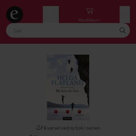
Logg inn
Handlekurv
Meny
Få varsel ved ny bok i serien