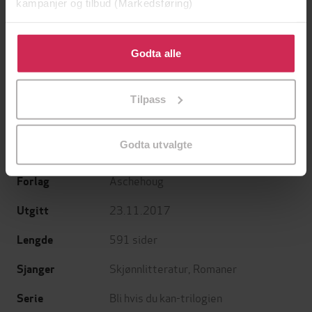
kampanjer og tilbud (Markedsføring)
199,-
249,-
Klikk på «Godta alle» for å gi oss ditt samtykke til å
Tante Ulrikkes vei
Arv og miljø
bruke cookies for alle disse formålene. Du kan også
Godta alle
Zeshan Shakar
Vigdis Hjorth
tilpasse ditt samtykke til spesifikke formål ved å klikke
EBOK
EBOK
på «Tilpass». Du kan når som helst trekke tilbake eller
Tilpass
endre ditt samtykke.
Godta utvalgte
Helga Flatland
(forfatter)
Forfattere
Aschehoug
Forlag
23.11.2017
Utgitt
591
sider
Lengde
Skjønnlitteratur
,
Romaner
Sjanger
Bli hvis du kan-trilogien
Serie