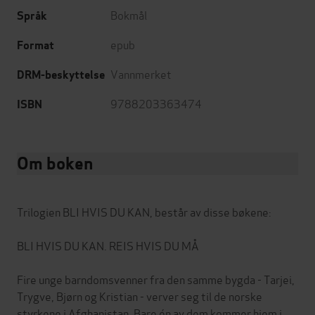
Bokmål
Språk
epub
Format
Vannmerket
DRM-beskyttelse
9788203363474
ISBN
Om boken
Trilogien BLI HVIS DU KAN, består av disse bøkene:
BLI HVIS DU KAN. REIS HVIS DU MÅ
Fire unge barndomsvenner fra den samme bygda - Tarjei,
Trygve, Bjørn og Kristian - verver seg til de norske
styrkene i Afghanistan. Bare én av dem kommer hjem i