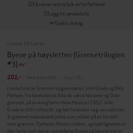
Få varsel ved ny bok av forfatteren
Legg til i ønskeliste
Gratis utdrag
Cormac McCarthy
Byene på høysletten
(Grensetrilogien
#3)
201,-
|
Veil. pris: 229,-
|
Spar 28,-
I siste bind av Grensetrilogien møtes John Grady og Billy
Parham, fra henholdsvis Alle de vakre hestene og Over
grensen, på en kvegfarm i New Mexico i 1952. John
Grady er blitt nitten år, og han forelsker seg i en seksten
år gammel meksikansk jente som jobber på et bordell
over grensen. Fjellene i Mexico lokker, og kjærligheten er
like farlig som den er uunngåelig.Byene på høysletten er