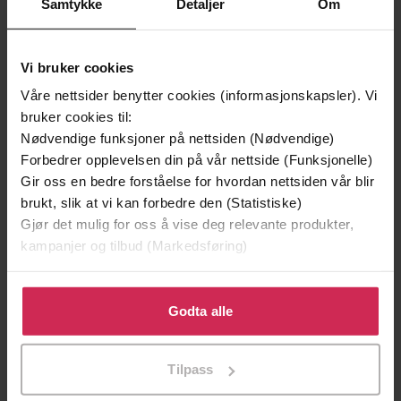
Premium
Premium
Samtykke
Detaljer
Om
Vinner av Rivertonprisen
Vi bruker cookies
Våre nettsider benytter cookies (informasjonskapsler). Vi
bruker cookies til:
Nødvendige funksjoner på nettsiden (Nødvendige)
Forbedrer opplevelsen din på vår nettside (Funksjonelle)
Gir oss en bedre forståelse for hvordan nettsiden vår blir
brukt, slik at vi kan forbedre den (Statistiske)
Gjør det mulig for oss å vise deg relevante produkter,
kampanjer og tilbud (Markedsføring)
129,-
79,-
Klikk på «Godta alle» for å gi oss ditt samtykke til å
Minnesota
En lykkelig familie
bruke cookies for alle disse formålene. Du kan også
Godta alle
Jo Nesbø
Stian Hjelvin Andersen
tilpasse ditt samtykke til spesifikke formål ved å klikke
EBOK
EBOK
på «Tilpass». Du kan når som helst trekke tilbake eller
Tilpass
endre ditt samtykke.