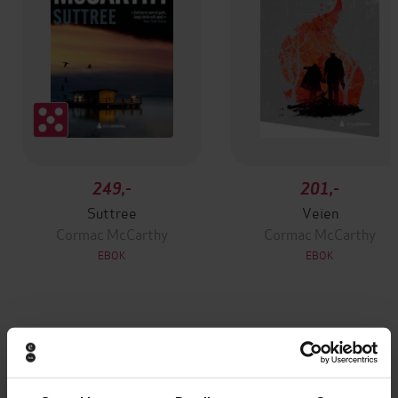
249,-
201,-
Suttree
Veien
Cormac McCarthy
Cormac McCarthy
EBOK
EBOK
Andre har også kjøpt