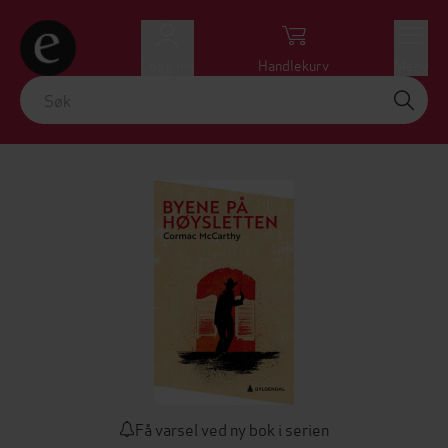
Logg inn
Handlekurv
Meny
Få varsel ved ny bok i serien