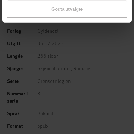
Godta utvalgte
Cormac McCarthy
(forfatter),
Knut Ofstad
Forfattere
(oversetter)
Gyldendal
Forlag
06.07.2023
Utgitt
266
sider
Lengde
Skjønnlitteratur
,
Romaner
Sjanger
Grensetrilogien
Serie
3
Nummer i
serie
Bokmål
Språk
epub
Format