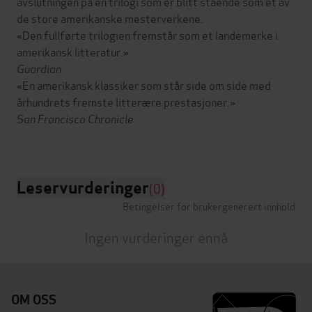
avslutningen på en trilogi som er blitt stående som et av
de store amerikanske mesterverkene.
«Den fullførte trilogien fremstår som et landemerke i
amerikansk litteratur.»
Guardian
«En amerikansk klassiker som står side om side med
århundrets fremste litterære prestasjoner.»
San Francisco Chronicle
Leservurderinger
(0)
Betingelser for brukergenerert innhold
Ingen vurderinger ennå
OM OSS