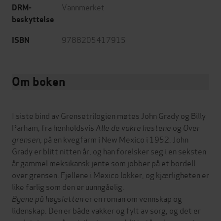
Vannmerket
DRM-
beskyttelse
9788205417915
ISBN
Om boken
I siste bind av Grensetrilogien møtes John Grady og Billy
Parham, fra henholdsvis
Alle de vakre hestene
og
Over
grensen
, på en kvegfarm i New Mexico i 1952. John
Grady er blitt nitten år, og han forelsker seg i en seksten
år gammel meksikansk jente som jobber på et bordell
over grensen. Fjellene i Mexico lokker, og kjærligheten er
like farlig som den er uunngåelig.
Byene på høysletten
er en roman om vennskap og
lidenskap. Den er både vakker og fylt av sorg, og det er