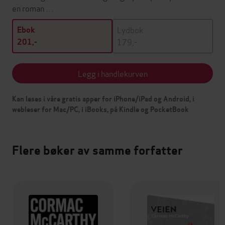
en roman …
Lydbok
Ebok
179,-
201,-
Legg i handlekurven
Kan leses i våre gratis apper for iPhone/iPad og Android, i
webleser for Mac/PC, i iBooks, på Kindle og PocketBook
Flere bøker av samme forfatter