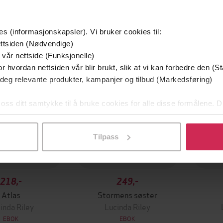
es (informasjonskapsler). Vi bruker cookies til:
ttsiden (Nødvendige)
 vår nettside (Funksjonelle)
r hvordan nettsiden vår blir brukt, slik at vi kan forbedre den (St
 deg relevante produkter, kampanjer og tilbud (Markedsføring)
 oss ditt samtykke til å bruke cookies for alle disse formålene. D
l ved å klikke på «Tilpass». Du kan når som helst trekke tilbake
Tilpass
218,-
249,-
Atlas
Stormens søster
inda Riley
Lucinda Riley
EBOK
EBOK