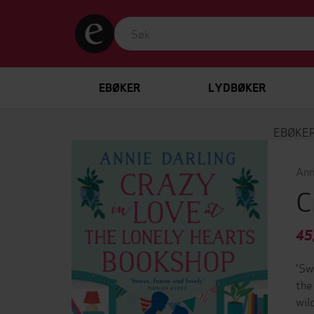
EBØKER
LYDBØKER
EBØKE
Ann
C
45
'Sw
the
wil