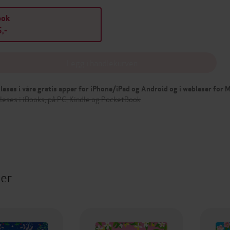
bok
,-
Legg i handlekurven
leses i våre gratis apper for iPhone/iPad og Android og i webleser for
leses i iBooks, på PC, Kindle og PocketBook
ter