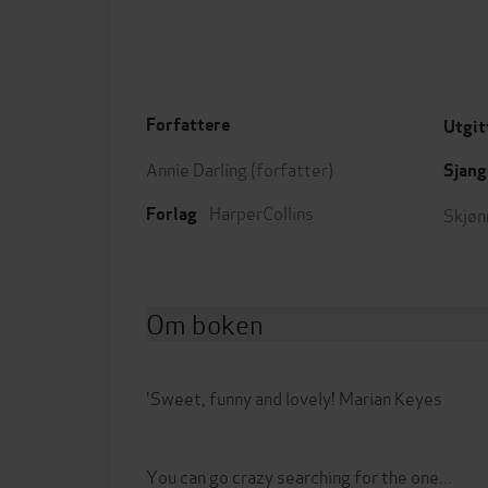
Forfattere
Utgit
Annie Darling
(forfatter)
Sjang
HarperCollins
Skjøn
Forlag
Om boken
'Sweet, funny and lovely! Marian Keyes
You can go crazy searching for the one...