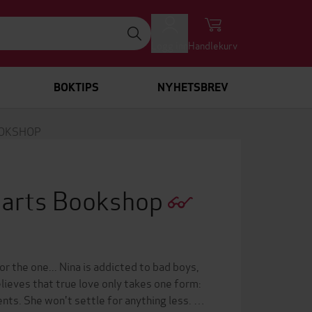
Logg inn
Handlekurv
BOKTIPS
NYHETSBREV
OOKSHOP
Hearts Bookshop
r the one... Nina is addicted to bad boys,
elieves that true love only takes one form:
nts. She won't settle for anything less. …