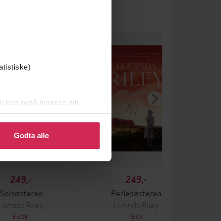
atistiske)
u kan også tilpasse ditt
 eller endre ditt samtykke.
Godta alle
249,-
249,-
Solsøsteren
Perlesøsteren
Lucinda Riley
Lucinda Riley
EBOK
EBOK