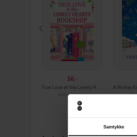
56,-
True Love at the Lonely Hearts Bookshop
Annie Darling
Ann
EBOK
Samtykke