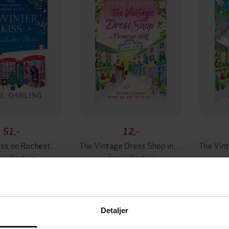
51,-
12,-
A Winter Kiss on Rochester Mews
The Vintage Dress Shop in Primrose Hill
ie Darling
Annie Darling
EBOK
EBOK
Detaljer