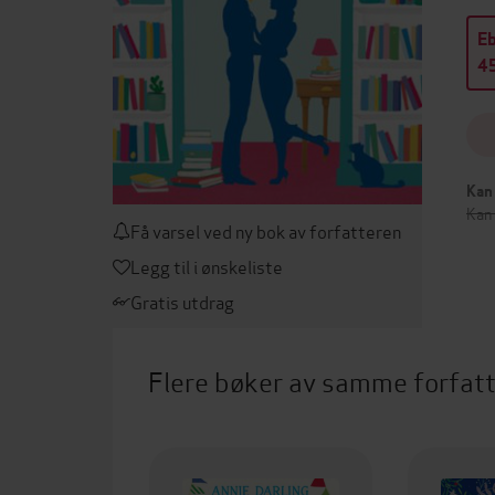
E
45
Kan 
Kan 
Få varsel ved ny bok av forfatteren
Legg til i ønskeliste
Gratis utdrag
Flere bøker av samme forfat