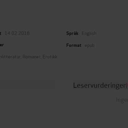
14.02.2018
English
t
Språk
epub
er
Format
nlitteratur
,
Romaner
,
Erotikk
Leservurderinger
(
Inge