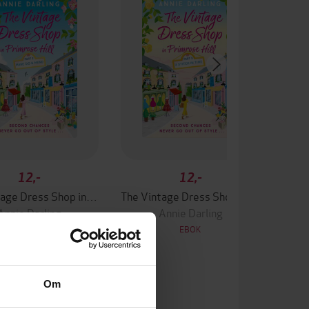
12,-
12,-
The Vintage Dress Shop in Primrose Hill
The Vintage Dress Shop in Primrose Hill
Annie Darling
Annie Darling
EBOK
EBOK
Om