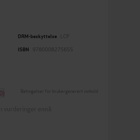
LCP
DRM-beskyttelse
9780008275655
ISBN
Betingelser for brukergenerert innhold
0)
n vurderinger ennå