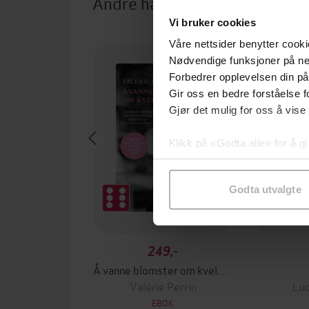
Andre har også kjøpt
Vi bruker cookies
Våre nettsider benytter cooki
Nødvendige funksjoner på ne
Forbedrer opplevelsen din på
Gir oss en bedre forståelse fo
Gjør det mulig for oss å vise
Klikk på «Godta alle» for å gi
samtykke til spesifikke formå
Godta utvalgte
249,-
Å vanne blomster om kvelden
Valérie Perrin
Luc
EBOK