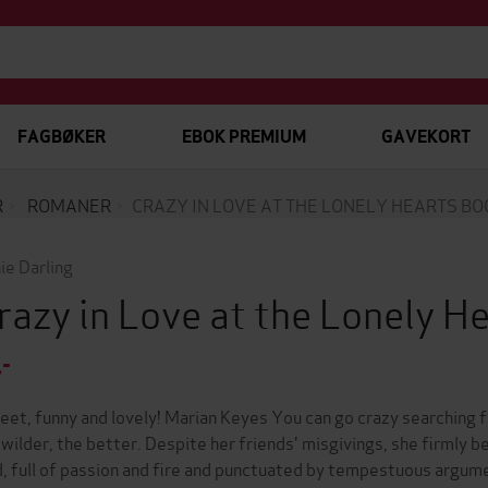
FAGBØKER
EBOK PREMIUM
GAVEKORT
R
ROMANER
CRAZY IN LOVE AT THE LONELY HEARTS B
ie Darling
razy in Love at the Lonely 
,-
eet, funny and lovely! Marian Keyes You can go crazy searching fo
 wilder, the better. Despite her friends' misgivings, she firmly b
d, full of passion and fire and punctuated by tempestuous argume