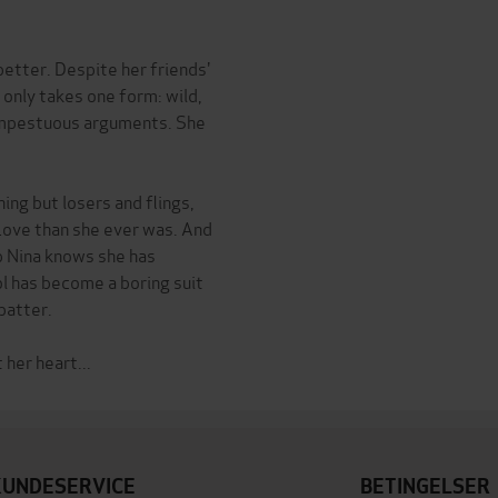
better. Despite her friends'
 only takes one form: wild,
tempestuous arguments. She
ing but losers and flings,
 Love than she ever was. And
p Nina knows she has
ol has become a boring suit
patter.
KUNDESERVICE
BETINGELSER