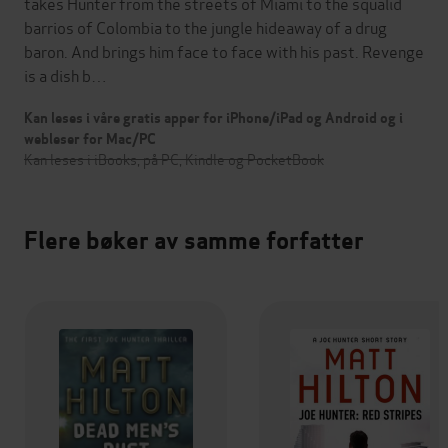
takes Hunter from the streets of Miami to the squalid
barrios of Colombia to the jungle hideaway of a drug
baron. And brings him face to face with his past. Revenge
is a dish b…
Kan leses i våre gratis apper for iPhone/iPad og Android og i
webleser for Mac/PC
Kan leses i iBooks, på PC, Kindle og PocketBook
Flere bøker av samme forfatter