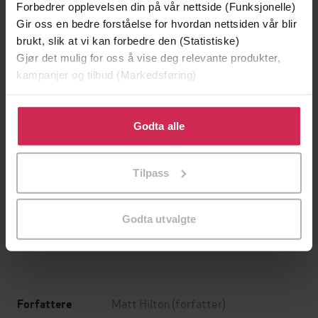
Forbedrer opplevelsen din på vår nettside (Funksjonelle)
Gir oss en bedre forståelse for hvordan nettsiden vår blir
brukt, slik at vi kan forbedre den (Statistiske)
Gjør det mulig for oss å vise deg relevante produkter,
kampanjer og tilbud (Markedsføring)
Klikk på «Godta alle» for å gi oss ditt samtykke til å
bruke cookies for alle disse formålene. Du kan også
Godta alle
tilpasse ditt samtykke til spesifikke formål ved å klikke
på «Tilpass». Du kan når som helst trekke tilbake eller
199,-
349,-
Tilpass
endre ditt samtykke.
Minnesota
Utskudd
Jo Nesbø
Jørn Lier Horst
Godta utvalgte
EBOK
EBOK
Matt Hilton
(forfatter)
Forfattere