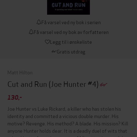
Få varsel ved ny bok i serien
Få varsel ved ny bok av forfatteren
Legg til i ønskeliste
Gratis utdrag
Matt Hilton
Cut and Run
(Joe Hunter #4)
130,-
Joe Hunter vs Luke Rickard, a killer who has stolen his
identity and committed a vicious double murder. His
motive? Revenge. His method? A blade. His mission? Kill
anyone Hunter holds dear. It is a deadly duel of wits that