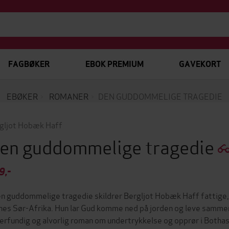
FAGBØKER
EBOK PREMIUM
GAVEKORT
EBØKER
ROMANER
DEN GUDDOMMELIGE TRAGEDIE
gljot Hobæk Haff
en guddommelige tragedie
9,-
en guddommelige tragedie skildrer Bergljot Hobæk Haff fattige,
nes Sør-Afrika. Hun lar Gud komme ned på jorden og leve samme
erfundig og alvorlig roman om undertrykkelse og opprør i Both