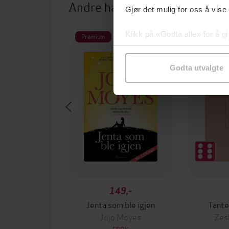
Andre har også kjøpt
Gjør det mulig for oss å vise
Klikk på «Godta alle» for å gi
Premium
samtykke til spesifikke formå
Godta utvalgte
149,-
Jenta som ble igjen
Tante
Jojo Moyes
Zes
EBOK