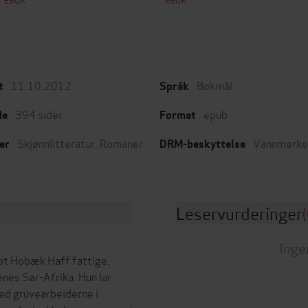
11.10.2012
Bokmål
t
Språk
394
sider
epub
de
Format
Skjønnlitteratur
,
Romaner
Vannmerke
er
DRM-beskyttelse
Leservurderinger
(
Inge
ot Hobæk Haff fattige,
nes Sør-Afrika. Hun lar
d gruvearbeiderne i