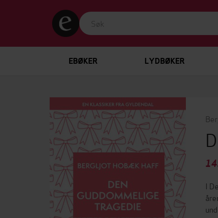
EBØKER
LYDBØKER
Ber
D
14
I D
åre
und