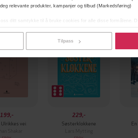
 deg relevante produkter, kampanjer og tilbud (Markedsføring)
 oss ditt samtykke til å bruke cookies for alle disse formålene. D
l ved å klikke på «Tilpass». Du kan når som helst trekke tilbake
Tilpass
199,-
229,-
 Ulrikkes vei
Søsterklokkene
En
han Shakar
Lars Mytting
EBOK
EBOK