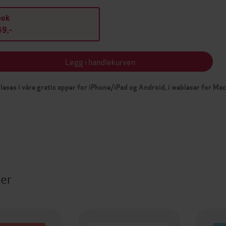
bok
9,-
Legg i handlekurven
leses i våre gratis apper for iPhone/iPad og Android, i webleser for Ma
ter