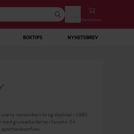
Logg inn
Handlekurv
BOKTIPS
NYHETSBREV
 svarte menneskers liv og skjebner i 1980-
n med gruvearbeiderne i Soweto. En
as apartheidsamfunn