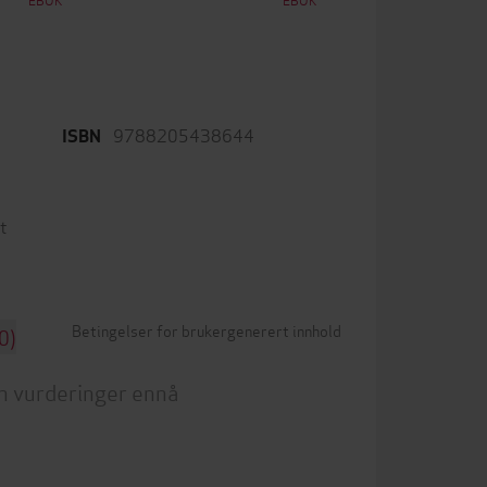
9788205438644
ISBN
t
Betingelser for brukergenerert innhold
0)
n vurderinger ennå