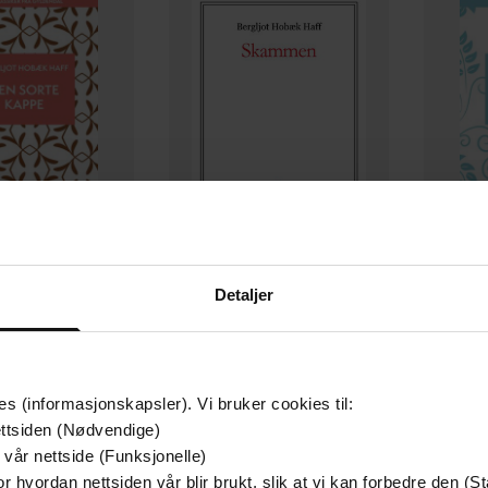
149,-
149,-
Detaljer
sorte kappe
Skammen
ot Hobæk Haff
Bergljot Hobæk Haff
Berg
EBOK
EBOK
es (informasjonskapsler). Vi bruker cookies til:
ttsiden (Nødvendige)
 vår nettside (Funksjonelle)
r hvordan nettsiden vår blir brukt, slik at vi kan forbedre den (St