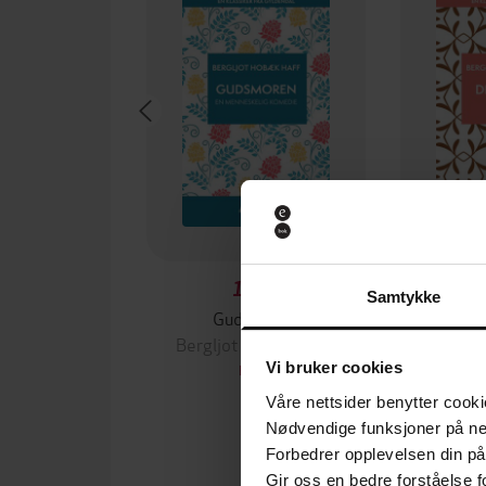
149,-
Samtykke
Gudsmoren
Den 
Bergljot Hobæk Haff
Berglj
Vi bruker cookies
EBOK
Våre nettsider benytter cooki
Nødvendige funksjoner på ne
Forbedrer opplevelsen din på
Gir oss en bedre forståelse fo