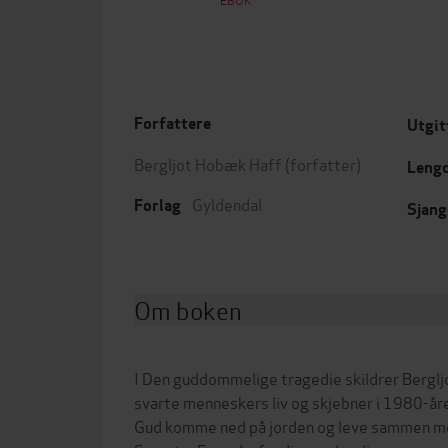
Forfattere
Utgit
Bergljot Hobæk Haff
(forfatter)
Leng
Gyldendal
Forlag
Sjang
Om boken
I Den guddommelige tragedie skildrer Berglj
svarte menneskers liv og skjebner i 1980-åre
Gud komme ned på jorden og leve sammen me