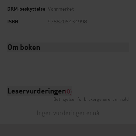
Vannmerket
DRM-beskyttelse
9788205434998
ISBN
Om boken
Leservurderinger
(0)
Betingelser for brukergenerert innhold
Ingen vurderinger ennå