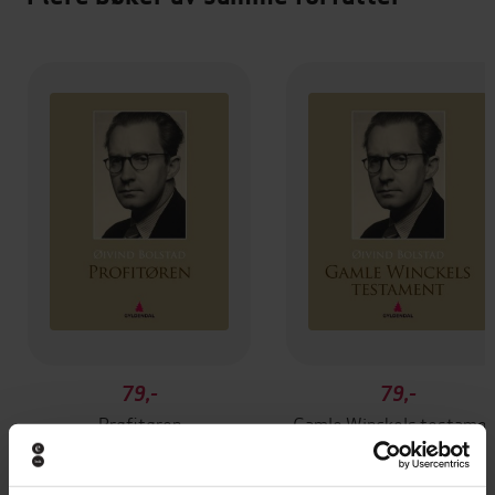
79,-
79,-
Prøfitøren
Gamle Winckels testamen
Øivind Bolstad
Øivind Bolstad
EBOK
EBOK