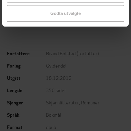
Minnesota
Mysteriet på Capri
Godta utvalgte
Jo Nesbø
Anders De la Motte
EBOK
EBOK
Øivind Bolstad
(forfatter)
Forfattere
Gyldendal
Forlag
18.12.2012
Utgitt
350
sider
Lengde
Skjønnlitteratur
,
Romaner
Sjanger
Bokmål
Språk
epub
Format