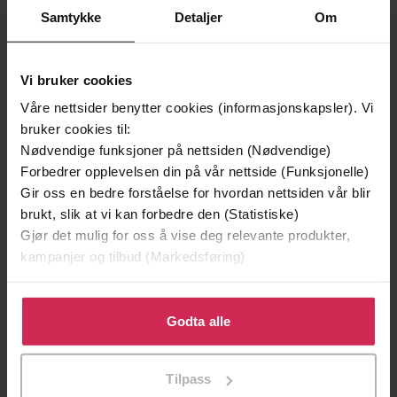
Samtykke
Detaljer
Om
Andre har også kjøpt
Vi bruker cookies
Våre nettsider benytter cookies (informasjonskapsler). Vi
Premium
Første gang på tilbud
bruker cookies til:
Vinner av Rivertonprisen
Vi anbefaler
Nødvendige funksjoner på nettsiden (Nødvendige)
Forbedrer opplevelsen din på vår nettside (Funksjonelle)
Gir oss en bedre forståelse for hvordan nettsiden vår blir
brukt, slik at vi kan forbedre den (Statistiske)
Gjør det mulig for oss å vise deg relevante produkter,
kampanjer og tilbud (Markedsføring)
Klikk på «Godta alle» for å gi oss ditt samtykke til å
bruke cookies for alle disse formålene. Du kan også
Godta alle
tilpasse ditt samtykke til spesifikke formål ved å klikke
på «Tilpass». Du kan når som helst trekke tilbake eller
Tilpass
endre ditt samtykke.
199,-
199,-