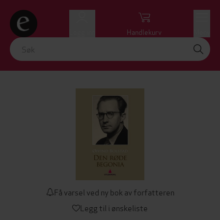
Logg inn
Handlekurv
Meny
Få varsel ved ny bok av forfatteren
Legg til i ønskeliste