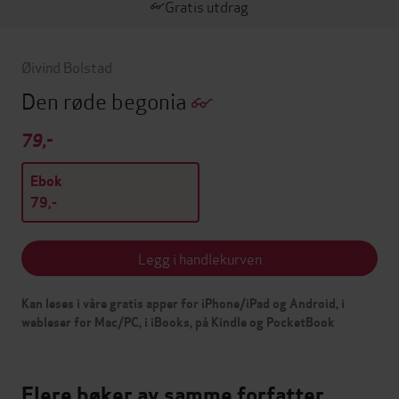
Gratis utdrag
Øivind Bolstad
Den røde begonia
79,-
Ebok
79,-
Legg i handlekurven
Kan leses i våre gratis apper for iPhone/iPad og Android, i
webleser for Mac/PC, i iBooks, på Kindle og PocketBook
Flere bøker av samme forfatter