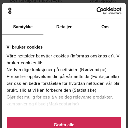
Morten Claussen
Morten Claussen
EBOK
EBOK
Samtykke
Detaljer
Om
Andre har også kjøpt
Vi bruker cookies
Våre nettsider benytter cookies (informasjonskapsler). Vi
Premium
Premium
bruker cookies til:
Vinner av Rivertonprisen
Første gang på tilbud
Nødvendige funksjoner på nettsiden (Nødvendige)
Forbedrer opplevelsen din på vår nettside (Funksjonelle)
Gir oss en bedre forståelse for hvordan nettsiden vår blir
brukt, slik at vi kan forbedre den (Statistiske)
Gjør det mulig for oss å vise deg relevante produkter,
kampanjer og tilbud (Markedsføring)
Klikk på «Godta alle» for å gi oss ditt samtykke til å
bruke cookies for alle disse formålene. Du kan også
Godta alle