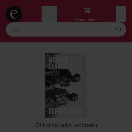
Logg inn
Handlekurv
Meny
Få varsel ved ny bok i serien