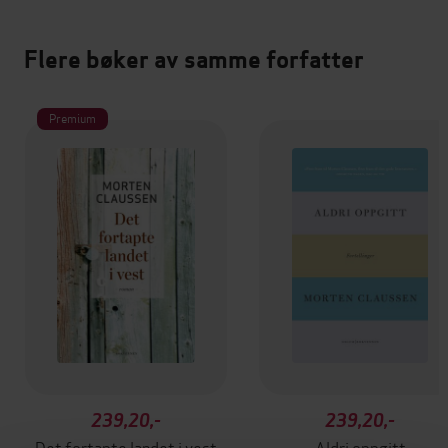
Flere bøker av samme forfatter
Premium
239,20,-
239,20,-
Det fortapte landet i vest
Aldri oppgitt