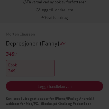
Få varsel ved ny bok av forfatteren
Legg til i ønskeliste
Gratis utdrag
Morten Claussen
Depresjonen
(Fanny)
349,-
Ebok
349,-
Legg i handlekurven
Kan leses i våre gratis apper for iPhone/iPad og Android, i
webleser for Mac/PC, i iBooks, på Kindle og PocketBook