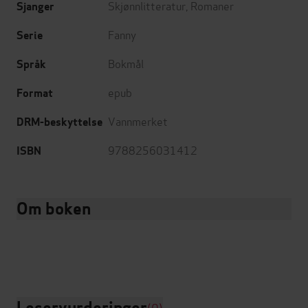
Skjønnlitteratur
,
Romaner
Sjanger
Fanny
Serie
Bokmål
Språk
epub
Format
Vannmerket
DRM-beskyttelse
9788256031412
ISBN
Om boken
Leservurderinger
(0)