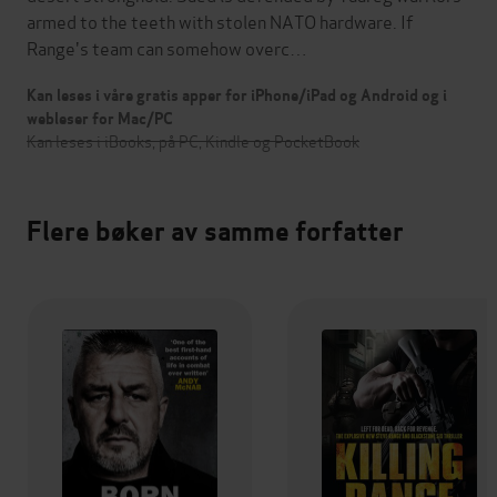
armed to the teeth with stolen NATO hardware. If
Range's team can somehow overc…
Kan leses i våre gratis apper for iPhone/iPad og Android og i
webleser for Mac/PC
Kan leses i iBooks, på PC, Kindle og PocketBook
Flere bøker av samme forfatter