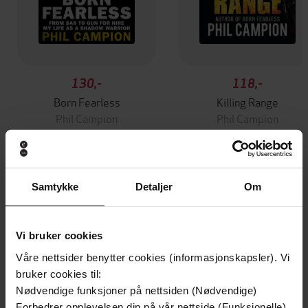
130,-
118,-
Born Fearless
Killing Range
Phil Campion
Phil Campion
EBOK
EBOK
Samtykke
Detaljer
Om
Andre har også kjøpt
Vi bruker cookies
Premium
Premium
Våre nettsider benytter cookies (informasjonskapsler). Vi
Vinner av Rivertonprisen
Første gang på tilbud
bruker cookies til:
Nødvendige funksjoner på nettsiden (Nødvendige)
Forbedrer opplevelsen din på vår nettside (Funksjonelle)