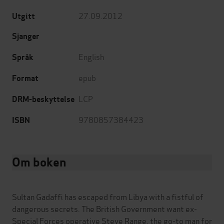
27.09.2012
Utgitt
Sjanger
English
Språk
epub
Format
LCP
DRM-beskyttelse
9780857384423
ISBN
Om boken
Sultan Gadaffi has escaped from Libya with a fistful of
dangerous secrets. The British Government want ex-
Special Forces operative Steve Range, the go-to man for