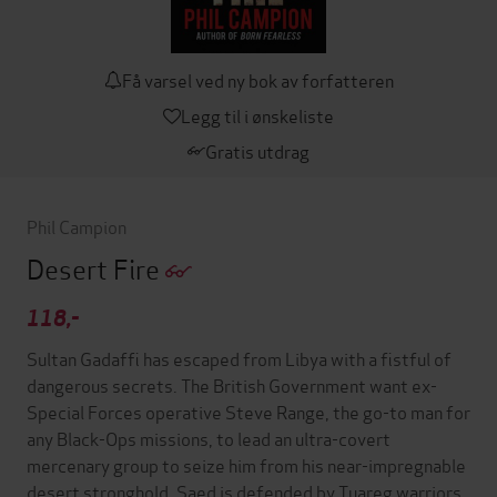
Få varsel ved ny bok av forfatteren
Legg til i ønskeliste
Gratis utdrag
Phil Campion
Desert Fire
118,-
Sultan Gadaffi has escaped from Libya with a fistful of
dangerous secrets. The British Government want ex-
Special Forces operative Steve Range, the go-to man for
any Black-Ops missions, to lead an ultra-covert
mercenary group to seize him from his near-impregnable
desert stronghold. Saed is defended by Tuareg warriors