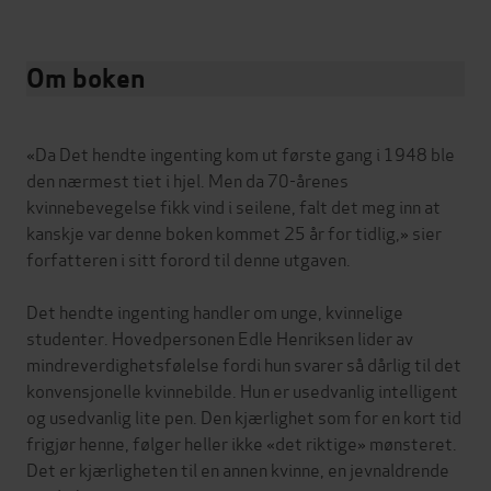
Om boken
«Da Det hendte ingenting kom ut første gang i 1948 ble
den nærmest tiet i hjel. Men da 70-årenes
kvinnebevegelse fikk vind i seilene, falt det meg inn at
kanskje var denne boken kommet 25 år for tidlig,» sier
forfatteren i sitt forord til denne utgaven.
Det hendte ingenting handler om unge, kvinnelige
studenter. Hovedpersonen Edle Henriksen lider av
mindreverdighetsfølelse fordi hun svarer så dårlig til det
konvensjonelle kvinnebilde. Hun er usedvanlig intelligent
og usedvanlig lite pen. Den kjærlighet som for en kort tid
frigjør henne, følger heller ikke «det riktige» mønsteret.
Det er kjærligheten til en annen kvinne, en jevnaldrende