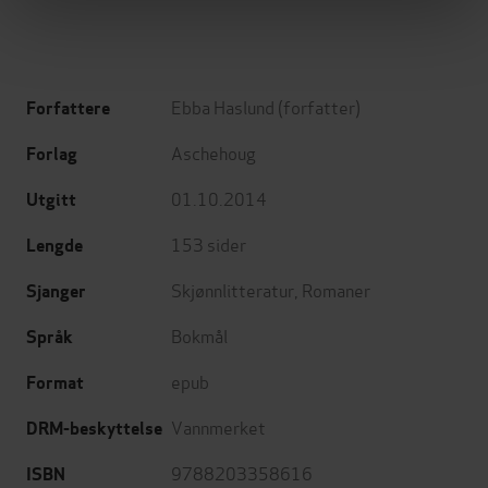
Ebba Haslund
(forfatter)
Forfattere
Aschehoug
Forlag
01.10.2014
Utgitt
153
sider
Lengde
Skjønnlitteratur
,
Romaner
Sjanger
Bokmål
Språk
epub
Format
Vannmerket
DRM-beskyttelse
9788203358616
ISBN