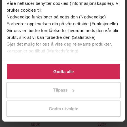
Andre har også kjøpt
Våre nettsider benytter cookies (informasjonskapsler). Vi
bruker cookies til:
Nødvendige funksjoner på nettsiden (Nødvendige)
Premium
Forbedrer opplevelsen din på vår nettside (Funksjonelle)
Gir oss en bedre forståelse for hvordan nettsiden vår blir
brukt, slik at vi kan forbedre den (Statistiske)
Gjør det mulig for oss å vise deg relevante produkter,
kampanjer og tilbud (Markedsføring)
Klikk på «Godta alle» for å gi oss ditt samtykke til å
bruke cookies for alle disse formålene. Du kan også
Godta alle
tilpasse ditt samtykke til spesifikke formål ved å klikke
på «Tilpass». Du kan når som helst trekke tilbake eller
Tilpass
endre ditt samtykke.
149,-
199,-
Godta utvalgte
Jenta som ble igjen
Tante Ulrikkes vei
Jojo Moyes
Zeshan Shakar
EBOK
EBOK