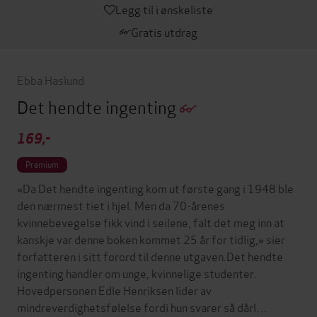
Legg til i ønskeliste
Gratis utdrag
Ebba Haslund
Det hendte ingenting
169,-
Premium
«Da Det hendte ingenting kom ut første gang i 1948 ble
den nærmest tiet i hjel. Men da 70-årenes
kvinnebevegelse fikk vind i seilene, falt det meg inn at
kanskje var denne boken kommet 25 år for tidlig,» sier
forfatteren i sitt forord til denne utgaven.Det hendte
ingenting handler om unge, kvinnelige studenter.
Hovedpersonen Edle Henriksen lider av
mindreverdighetsfølelse fordi hun svarer så dårl…