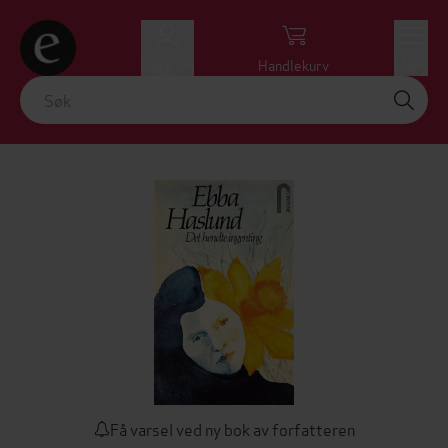
Logg inn
Handlekurv
Meny
Få varsel ved ny bok av forfatteren