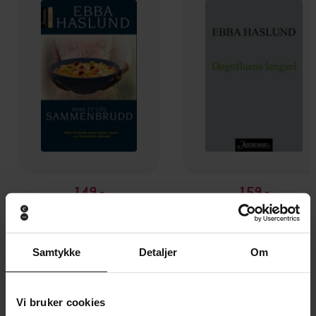
149,-
159,-
Bare et lite sammenbrudd
Døgnfluens lengsel
Ebba Haslund
Ebba Haslund
EBOK
EBOK
Samtykke
Detaljer
Om
Vi bruker cookies