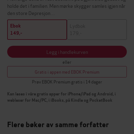
holde det i familien. Men mørke skygger samles igjen når
den store Depresjon…
Lydbok
Ebok
179,-
149,-
Legg i handlekurven
eller
Gratis i appen med EBOK Premium
Prøv EBOK Premium gratis i 14 dager
Kan leses i våre gratis apper for iPhone/iPad og Android, i
webleser for Mac/PC, i iBooks, på Kindle og PocketBook
Flere bøker av samme forfatter