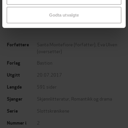
Santa Montefiore
Lucinda Riley
EBOK
EBOK
Godta utvalgte
Santa Montefiore
(forfatter),
Eva Ulven
Forfattere
(oversetter)
Bastion
Forlag
20.07.2017
Utgitt
591
sider
Lengde
Skjønnlitteratur
,
Romantikk og drama
Sjanger
Slottskrønikene
Serie
2
Nummer i