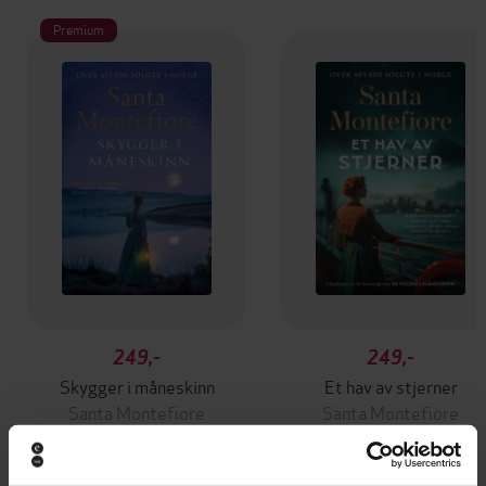
Premium
249,-
249,-
Skygger i måneskinn
Et hav av stjerner
Santa Montefiore
Santa Montefiore
EBOK
EBOK