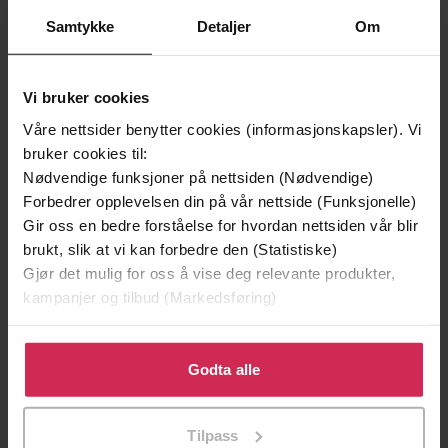
Samtykke
Detaljer
Om
Andre har også kjøpt
Vi bruker cookies
Premium
Våre nettsider benytter cookies (informasjonskapsler). Vi
bruker cookies til:
Nødvendige funksjoner på nettsiden (Nødvendige)
Forbedrer opplevelsen din på vår nettside (Funksjonelle)
Gir oss en bedre forståelse for hvordan nettsiden vår blir
brukt, slik at vi kan forbedre den (Statistiske)
Gjør det mulig for oss å vise deg relevante produkter,
kampanjer og tilbud (Markedsføring)
Klikk på «Godta alle» for å gi oss ditt samtykke til å
bruke cookies for alle disse formålene. Du kan også
Godta alle
tilpasse ditt samtykke til spesifikke formål ved å klikke
på «Tilpass». Du kan når som helst trekke tilbake eller
149,-
249,-
Tilpass
endre ditt samtykke.
Toner av kjærlighet og krig
Perlesøsteren