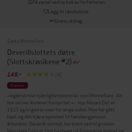
Få varsel ved ny bok av forfatteren
Legg til i ønskeliste
Gratis utdrag
Santa Montefiore
Deverillslottets døtre
(Slottskrønikene #2)
149,-
(4)
Premium
«Ingen skriver kjærlighetshistorier som Montefiore. Alt
hun skriver kommer fra hjertet.» - Jojo Moyes Det er
1925 og krigen er over for lenge siden. Mye har gått
tapt, og det kjære hjemmet til familien gjennom
århundrer, Deverill-slottet, har brent ned til grunnen.
Men unge Celia er fast bestemt på å gjenreise godset og