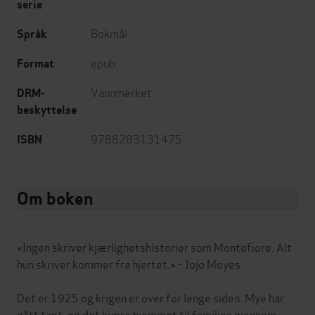
serie
Bokmål
Språk
epub
Format
Vannmerket
DRM-
beskyttelse
9788283131475
ISBN
Om boken
«Ingen skriver kjærlighetshistorier som Montefiore. Alt
hun skriver kommer fra hjertet.» - Jojo Moyes
Det er 1925 og krigen er over for lenge siden. Mye har
gått tapt, og det kjære hjemmet til familien gjennom