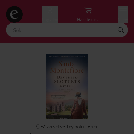
Logg inn
Handlekurv
Meny
Få varsel ved ny bok i serien