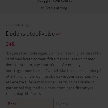
Gratis utdrag
José Saramago
Dødens uteblivelse
249,-
”Dagen etter døde ingen. Denne omstendighet, så stikk i
strid med livets normer, fylte menneskenes sinn med
den største uro, noe som må sies å være høyst
berettiget med tanke på at det ikke finnes eksempler på
et slikt fenomen i den førtibinds verdenshistorien, ikke
ett eneste tilfelle man kunne vise til, da det skulle ha
gått en hel dag, med alle dens storslagne fireogtyve
timer, dagtid så vel s…
Lydbok
Ebok