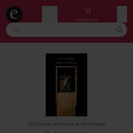
Logg inn
Handlekurv
Meny
Få varsel ved ny bok av forfatteren
Legg til i ønskeliste