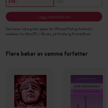
399,-
249,-
Legg i handlekurven
Kan leses i våre gratis apper for iPhone/iPad og Android, i
webleser for Mac/PC, i iBooks, på Kindle og PocketBook
Flere bøker av samme forfatter