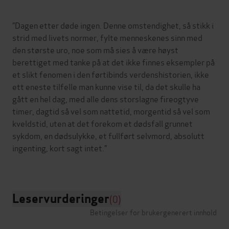
”Dagen etter døde ingen. Denne omstendighet, så stikk i
strid med livets normer, fylte menneskenes sinn med
den største uro, noe som må sies å være høyst
berettiget med tanke på at det ikke finnes eksempler på
et slikt fenomen i den førtibinds verdenshistorien, ikke
ett eneste tilfelle man kunne vise til, da det skulle ha
gått en hel dag, med alle dens storslagne fireogtyve
timer, dagtid så vel som nattetid, morgentid så vel som
kveldstid, uten at det forekom et dødsfall grunnet
sykdom, en dødsulykke, et fullført selvmord, absolutt
ingenting, kort sagt intet.”
Leservurderinger
(0)
Betingelser for brukergenerert innhold