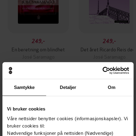
249,-
249,-
En beretning om blindhet
Det året Ricardo Reis død
José Saramago
José Saramago
EBOK
EBOK
Samtykke
Detaljer
Om
Andre har også kjøpt
Vi bruker cookies
Premium
Våre nettsider benytter cookies (informasjonskapsler). Vi
bruker cookies til:
Nødvendige funksjoner på nettsiden (Nødvendige)