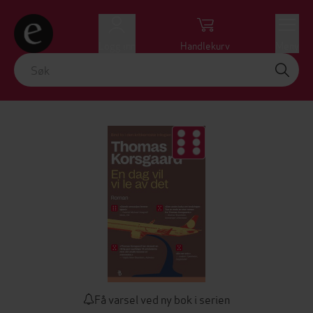
Logg inn
Handlekurv
Meny
Få varsel ved ny bok i serien