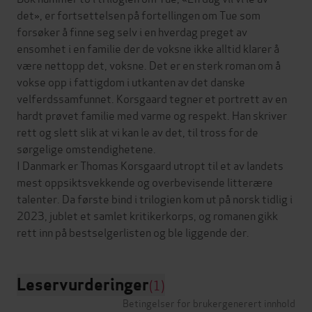
det», er fortsettelsen på fortellingen om Tue som
forsøker å finne seg selv i en hverdag preget av
ensomhet i en familie der de voksne ikke alltid klarer å
være nettopp det, voksne. Det er en sterk roman om å
vokse opp i fattigdom i utkanten av det danske
velferdssamfunnet. Korsgaard tegner et portrett av en
hardt prøvet familie med varme og respekt. Han skriver
rett og slett slik at vi kan le av det, til tross for de
sørgelige omstendighetene.
I Danmark er Thomas Korsgaard utropt til et av landets
mest oppsiktsvekkende og overbevisende litterære
talenter. Da første bind i trilogien kom ut på norsk tidlig i
2023, jublet et samlet kritikerkorps, og romanen gikk
Leservurderinger
(1)
Betingelser for brukergenerert innhold