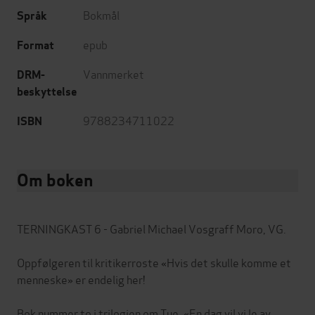
Bokmål
Språk
epub
Format
Vannmerket
DRM-
beskyttelse
9788234711022
ISBN
Om boken
TERNINGKAST 6 - Gabriel Michael Vosgraff Moro, VG.
Oppfølgeren til kritikerroste «Hvis det skulle komme et
menneske» er endelig her!
Bok nummer to i trilogien om Tue, «En dag vil vi le av