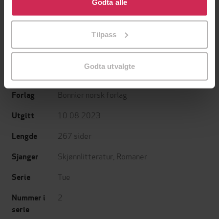
bruke cookies for alle disse formålene. Du kan også
Godta alle
EBOK
EBOK
tilpasse ditt samtykke til spesifikke formål ved å klikke
på «Tilpass». Du kan når som helst trekke tilbake eller
Tilpass
endre ditt samtykke.
Thomas Korsgaard
(forfatter),
Hilde Rød-
Forfattere
Godta utvalgte
Larsen
(oversetter)
Bonnier norsk forlag
Forlag
10.08.2023
Utgitt
267
sider
Lengde
Skjønnlitteratur
,
Romaner
Sjanger
Tue
Serie
2
Nummer i
serie