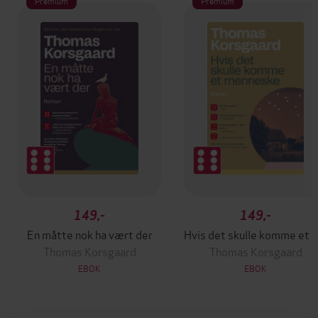
Premium
Premium
149,-
149,-
En måtte nok ha vært der
Hvis det skulle ko
Thomas Korsgaard
Thomas Korsgaard
EBOK
EBOK