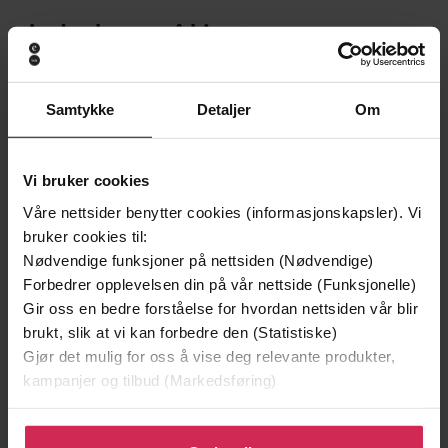
Andre har også kjøpt
Premium
Premium
Samtykke
Detaljer
Om
Vinner av Rivertonprisen
Første gang på tilbud
Vi bruker cookies
Våre nettsider benytter cookies (informasjonskapsler). Vi
bruker cookies til:
Nødvendige funksjoner på nettsiden (Nødvendige)
Forbedrer opplevelsen din på vår nettside (Funksjonelle)
Gir oss en bedre forståelse for hvordan nettsiden vår blir
brukt, slik at vi kan forbedre den (Statistiske)
Gjør det mulig for oss å vise deg relevante produkter,
kampanjer og tilbud (Markedsføring)
199,-
349,-
Minnesota
Utskudd
Klikk på «Godta alle» for å gi oss ditt samtykke til å
Jo Nesbø
Jørn Lier Horst