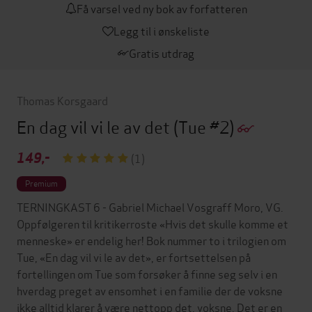
Få varsel ved ny bok av forfatteren
Legg til i ønskeliste
Gratis utdrag
Thomas Korsgaard
En dag vil vi le av det
(Tue #2)
149,-
(1)
Premium
TERNINGKAST 6 - Gabriel Michael Vosgraff Moro, VG.
Oppfølgeren til kritikerroste «Hvis det skulle komme et
menneske» er endelig her! Bok nummer to i trilogien om
Tue, «En dag vil vi le av det», er fortsettelsen på
fortellingen om Tue som forsøker å finne seg selv i en
hverdag preget av ensomhet i en familie der de voksne
ikke alltid klarer å være nettopp det, voksne. Det er en